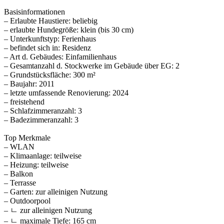
Basisinformationen
– Erlaubte Haustiere: beliebig
– erlaubte Hundegröße: klein (bis 30 cm)
– Unterkunftstyp: Ferienhaus
– befindet sich in: Residenz
– Art d. Gebäudes: Einfamilienhaus
– Gesamtanzahl d. Stockwerke im Gebäude über EG: 2
– Grundstücksfläche: 300 m²
– Baujahr: 2011
– letzte umfassende Renovierung: 2024
– freistehend
– Schlafzimmeranzahl: 3
– Badezimmeranzahl: 3
Top Merkmale
– WLAN
– Klimaanlage: teilweise
– Heizung: teilweise
– Balkon
– Terrasse
– Garten: zur alleinigen Nutzung
– Outdoorpool
– ㄴ zur alleinigen Nutzung
– ㄴ maximale Tiefe: 165 cm