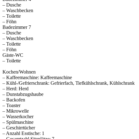
– Dusche
– Waschbecken
– Toilette
– Föhn
Badezimmer 7
– Dusche
– Waschbecken
– Toilette
– Föhn
Gäste-WC
– Toilette
Kochen/Wohnen
– Kaffeemaschine: Kaffeemaschine
– Kühl-/Gefrierschrank: Gefrierfach, Tiefkühlschrank, Kühlschrank
– Herd: Herd
– Dunstabzugshaube
– Backofen
– Toaster
– Mikrowelle
– Wasserkocher
– Spülmaschine
– Geschirrtücher
– Anzahl Esstische: 1
– Gesamtzahl Sitzplätze: 7