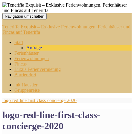
Navigation umschalten
Teneriffa Exquisit – Exklusive Ferienwohnungen, Ferienhäuser und
Fincas auf Teneriffa
Start
Anfrage
Ferienhäuser
Ferienwohnungen
Fincas
Luxus Ferienvermietung
Barrierefrei
mit Haustier
Gruppenreise
logo-red-line-first-class-concierge-2020
logo-red-line-first-class-
concierge-2020