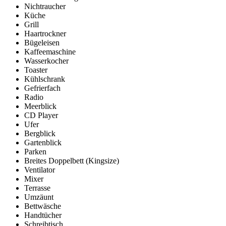
Nichtraucher
Küche
Grill
Haartrockner
Bügeleisen
Kaffeemaschine
Wasserkocher
Toaster
Kühlschrank
Gefrierfach
Radio
Meerblick
CD Player
Ufer
Bergblick
Gartenblick
Parken
Breites Doppelbett (Kingsize)
Ventilator
Mixer
Terrasse
Umzäunt
Bettwäsche
Handtücher
Schreibtisch