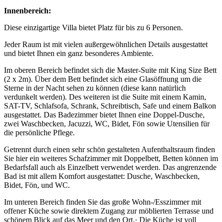
Innenbereich:
Diese einzigartige Villa bietet Platz für bis zu 6 Personen.
Jeder Raum ist mit vielen außergewöhnlichen Details ausgestattet
und bietet Ihnen ein ganz besonderes Ambiente.
Im oberen Bereich befindet sich die Master-Suite mit King Size Bett
(2 x 2m). Über dem Bett befindet sich eine Glasöffnung um die
Sterne in der Nacht sehen zu können (diese kann natürlich
verdunkelt werden). Des weiteren ist die Suite mit einem Kamin,
SAT-TV, Schlafsofa, Schrank, Schreibtisch, Safe und einem Balkon
ausgestattet. Das Badezimmer bietet Ihnen eine Doppel-Dusche,
zwei Waschbecken, Jacuzzi, WC, Bidet, Fön sowie Utensilien für
die persönliche Pflege.
Getrennt durch einen sehr schön gestalteten Aufenthaltsraum finden
Sie hier ein weiteres Schafzimmer mit Doppelbett, Betten können im
Bedarfsfall auch als Einzelbett verwendet werden. Das angrenzende
Bad ist mit allem Komfort ausgestattet: Dusche, Waschbecken,
Bidet, Fön, und WC.
Im unteren Bereich finden Sie das große Wohn-/Esszimmer mit
offener Küche sowie direktem Zugang zur möblierten Terrasse und
schönem Blick auf das Meer und den Ort.· Die Küche ist voll