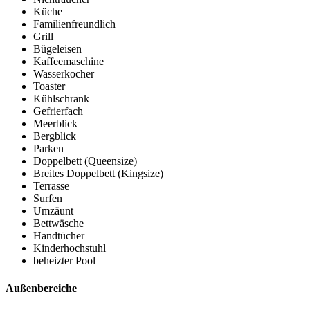
Küche
Familienfreundlich
Grill
Bügeleisen
Kaffeemaschine
Wasserkocher
Toaster
Kühlschrank
Gefrierfach
Meerblick
Bergblick
Parken
Doppelbett (Queensize)
Breites Doppelbett (Kingsize)
Terrasse
Surfen
Umzäunt
Bettwäsche
Handtücher
Kinderhochstuhl
beheizter Pool
Außenbereiche