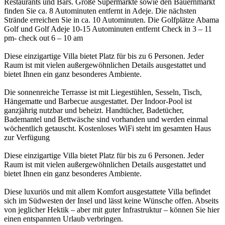
Restaurants und Bars. Große Supermärkte sowie den Bauernmarkt
finden Sie ca. 8 Autominuten entfernt in Adeje. Die nächsten
Strände erreichen Sie in ca. 10 Autominuten. Die Golfplätze Abama
Golf und Golf Adeje 10-15 Autominuten entfernt Check in 3 – 11
pm- check out 6 – 10 am
Diese einzigartige Villa bietet Platz für bis zu 6 Personen. Jeder
Raum ist mit vielen außergewöhnlichen Details ausgestattet und
bietet Ihnen ein ganz besonderes Ambiente.
Die sonnenreiche Terrasse ist mit Liegestühlen, Sesseln, Tisch,
Hängematte und Barbecue ausgestattet. Der Indoor-Pool ist
ganzjährig nutzbar und beheizt. Handtücher, Badetücher,
Bademantel und Bettwäsche sind vorhanden und werden einmal
wöchentlich getauscht. Kostenloses WiFi steht im gesamten Haus
zur Verfügung
Diese einzigartige Villa bietet Platz für bis zu 6 Personen. Jeder
Raum ist mit vielen außergewöhnlichen Details ausgestattet und
bietet Ihnen ein ganz besonderes Ambiente.
Diese luxuriös und mit allem Komfort ausgestattete Villa befindet
sich im Südwesten der Insel und lässt keine Wünsche offen. Abseits
von jeglicher Hektik – aber mit guter Infrastruktur – können Sie hier
einen entspannten Urlaub verbringen.