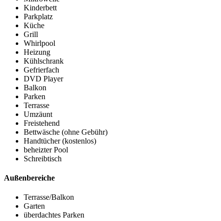
Kinderbett
Parkplatz
Küche
Grill
Whirlpool
Heizung
Kühlschrank
Gefrierfach
DVD Player
Balkon
Parken
Terrasse
Umzäunt
Freistehend
Bettwäsche (ohne Gebühr)
Handtücher (kostenlos)
beheizter Pool
Schreibtisch
Außenbereiche
Terrasse/Balkon
Garten
überdachtes Parken