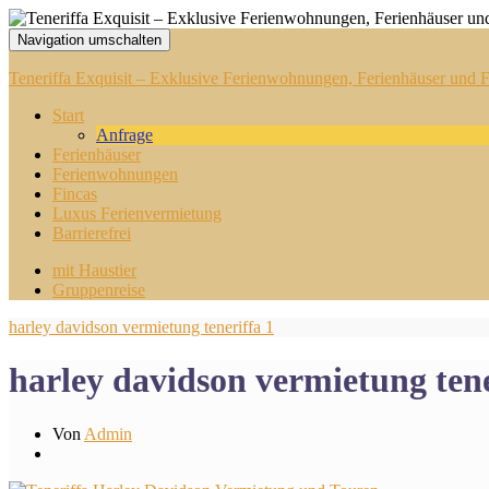
Navigation umschalten
Teneriffa Exquisit – Exklusive Ferienwohnungen, Ferienhäuser und Fi
Start
Anfrage
Ferienhäuser
Ferienwohnungen
Fincas
Luxus Ferienvermietung
Barrierefrei
mit Haustier
Gruppenreise
harley davidson vermietung teneriffa 1
harley davidson vermietung tene
Von
Admin