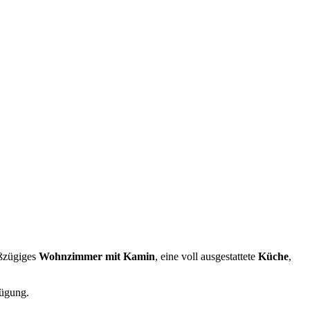
oßzügiges
Wohnzimmer mit Kamin
, eine voll ausgestattete
Küche
,
ügung.