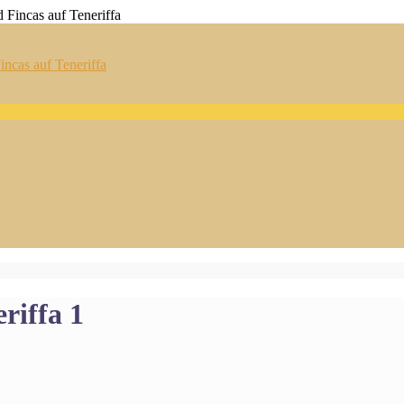
ncas auf Teneriffa
riffa 1