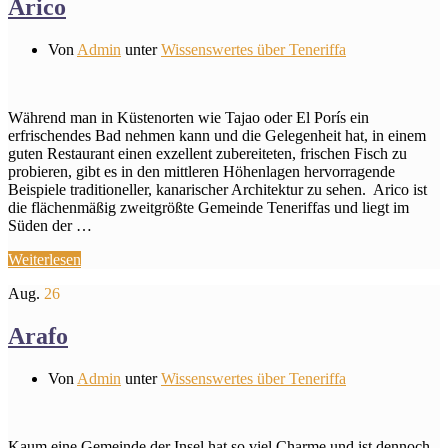
Arico
Von
Admin
unter
Wissenswertes über Teneriffa
Während man in Küstenorten wie Tajao oder El Porís ein
erfrischendes Bad nehmen kann und die Gelegenheit hat, in einem
guten Restaurant einen exzellent zubereiteten, frischen Fisch zu
probieren, gibt es in den mittleren Höhenlagen hervorragende
Beispiele traditioneller, kanarischer Architektur zu sehen. ​ Arico ist
die flächenmäßig zweitgrößte Gemeinde Teneriffas und liegt im
Süden der …
Weiterlesen
Aug.
26
Arafo
Von
Admin
unter
Wissenswertes über Teneriffa
Kaum eine Gemeinde der Insel hat so viel Charme und ist dennoch