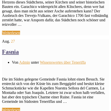
Herzens dieses Städtchens, seiner Kirchen und seiner historischen
Bauten ein. Garachico widerspricht allen Klischees, denn wer hat
gesagt, dass man nicht aus seiner Asche auferstehen kann? Der
Ausbruch des Trevejo-Vulkans, der Garachico 1706 fast vollständig
zerstört hatte, war Ansporn dafür, das Städtchen noch schöner und
reizvoller …
Weiterlesen
Aug.
27
Fasnia
Von
Admin
unter
Wissenswertes über Teneriffa
Die im Süden gelegene Gemeinde Fasnia lohnt einen Besuch. Sie
erstreckt sich von der Küste bis zum Berggipfel und besitzt kleine
Schmuckstücke wie die Kapellen Nuestra Señora del Carmen, La
Montaña oder San Joaquín. Letztere ist zwar schon halb verfallen,
hat aber den typischen Charme einer Ruine. Fasnia ist eine
Gemeinde im Südosten Teneriffas und …
Weiterlesen