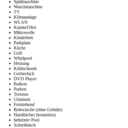
Spülmaschine
Waschmaschine
TV
Klimaanlage
WLAN
Kamin/Ofen
Mikrowelle
Kinderbett
Parkplatz
Küche
Grill
Whirlpool
Heizung
Kühlschrank
Gefrierfach
DVD Player
Balkon
Parken
Terrasse
Umzäunt
Freistehend
Bettwäsche (ohne Gebühr)
Handtücher (kostenlos)
beheizter Pool
Schreibtisch