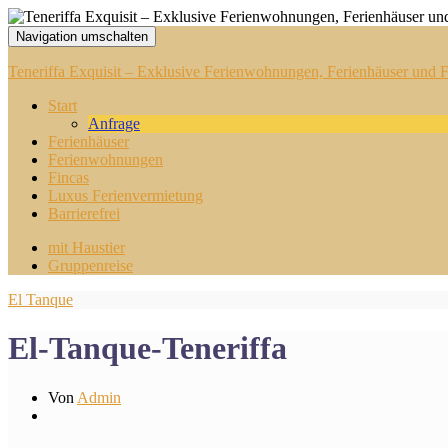
Navigation umschalten
Teneriffa Exquisit – Exklusive Ferienwohnungen, Ferienhäuser und Fi
Start
Anfrage
Ferienhäuser
Ferienwohnungen
Fincas
Luxus Ferienvermietung
Barrierefrei
mit Haustier
Gruppenreise
El Tanque
El-Tanque-Teneriffa
Von
Admin