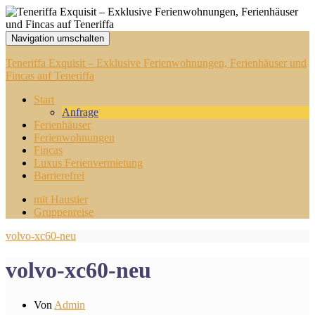
Navigation umschalten
Teneriffa Exquisit – Exklusive Ferienwohnungen, Ferienhäuser und
Fincas auf Teneriffa
Start
Anfrage
Ferienhäuser
Ferienwohnungen
Fincas
Luxus Ferienvermietung
Barrierefrei
mit Haustier
Gruppenreise
volvo-xc60-neu
volvo-xc60-neu
Von
Admin