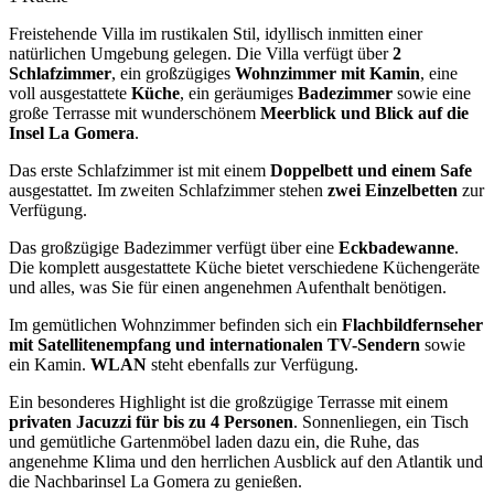
Freistehende Villa im rustikalen Stil, idyllisch inmitten einer
natürlichen Umgebung gelegen. Die Villa verfügt über
2
Schlafzimmer
, ein großzügiges
Wohnzimmer mit Kamin
, eine
voll ausgestattete
Küche
, ein geräumiges
Badezimmer
sowie eine
große Terrasse mit wunderschönem
Meerblick und Blick auf die
Insel La Gomera
.
Das erste Schlafzimmer ist mit einem
Doppelbett und einem Safe
ausgestattet. Im zweiten Schlafzimmer stehen
zwei Einzelbetten
zur
Verfügung.
Das großzügige Badezimmer verfügt über eine
Eckbadewanne
.
Die komplett ausgestattete Küche bietet verschiedene Küchengeräte
und alles, was Sie für einen angenehmen Aufenthalt benötigen.
Im gemütlichen Wohnzimmer befinden sich ein
Flachbildfernseher
mit Satellitenempfang und internationalen TV-Sendern
sowie
ein Kamin.
WLAN
steht ebenfalls zur Verfügung.
Ein besonderes Highlight ist die großzügige Terrasse mit einem
privaten Jacuzzi für bis zu 4 Personen
. Sonnenliegen, ein Tisch
und gemütliche Gartenmöbel laden dazu ein, die Ruhe, das
angenehme Klima und den herrlichen Ausblick auf den Atlantik und
die Nachbarinsel La Gomera zu genießen.