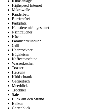
Klimaanlage
Highspeed-Internet
Mikrowelle
Kinderbett
Barrierefrei
Parkplatz
Haustiere nicht gestattet
Nichtraucher
Küche
Familienfreundlich
Grill
Haartrockner
Bügeleisen
Kaffeemaschine
Wasserkocher
Toaster
Heizung
Kühlschrank
Gefrierfach
Meerblick
Trockner
Safe
Blick auf den Strand
Balkon
Gartenblick