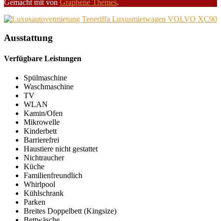
Gemacht mit
von
Graphene Themes
.
Ausstattung
Verfügbare Leistungen
Spülmaschine
Waschmaschine
TV
WLAN
Kamin/Ofen
Mikrowelle
Kinderbett
Barrierefrei
Haustiere nicht gestattet
Nichtraucher
Küche
Familienfreundlich
Whirlpool
Kühlschrank
Parken
Breites Doppelbett (Kingsize)
Bettwäsche