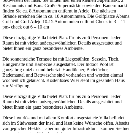
Südwesten der Insel. Sie finden hier einen kleinen Supermarkt, 2
Restaurants und Bars. Große Supermärkte sowie den Bauernmarkt
finden Sie ca. 8 Autominuten entfernt in Adeje. Die nächsten
Strände erreichen Sie in ca. 10 Autominuten. Die Golfplätze Abama
Golf und Golf Adeje 10-15 Autominuten entfernt Check in 3 – 11
pm- check out 6 – 10 am
Diese einzigartige Villa bietet Platz für bis zu 6 Personen. Jeder
Raum ist mit vielen außergewöhnlichen Details ausgestattet und
bietet Ihnen ein ganz besonderes Ambiente.
Die sonnenreiche Terrasse ist mit Liegestühlen, Sesseln, Tisch,
Hängematte und Barbecue ausgestattet. Der Indoor-Pool ist
ganzjährig nutzbar und beheizt. Handtücher, Badetücher,
Bademantel und Bettwäsche sind vorhanden und werden einmal
wöchentlich getauscht. Kostenloses WiFi steht im gesamten Haus
zur Verfügung
Diese einzigartige Villa bietet Platz für bis zu 6 Personen. Jeder
Raum ist mit vielen außergewöhnlichen Details ausgestattet und
bietet Ihnen ein ganz besonderes Ambiente.
Diese luxuriös und mit allem Komfort ausgestattete Villa befindet
sich im Südwesten der Insel und lässt keine Wünsche offen. Abseits
von jeglicher Hektik – aber mit guter Infrastruktur – können Sie hier