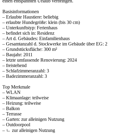
einen entspannten Urlaub verbringen.
Basisinformationen
– Erlaubte Haustiere: beliebig
– erlaubte Hundegröße: klein (bis 30 cm)
– Unterkunftstyp: Ferienhaus
– befindet sich in: Residenz
– Art d. Gebäudes: Einfamilienhaus
– Gesamtanzahl d. Stockwerke im Gebäude über EG: 2
– Grundstücksfläche: 300 m²
– Baujahr: 2011
– letzte umfassende Renovierung: 2024
– freistehend
– Schlafzimmeranzahl: 3
– Badezimmeranzahl: 3
Top Merkmale
– WLAN
– Klimaanlage: teilweise
– Heizung: teilweise
– Balkon
– Terrasse
– Garten: zur alleinigen Nutzung
– Outdoorpool
– ㄴ zur alleinigen Nutzung