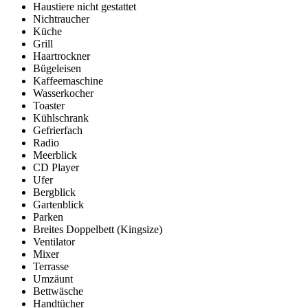
Haustiere nicht gestattet
Nichtraucher
Küche
Grill
Haartrockner
Bügeleisen
Kaffeemaschine
Wasserkocher
Toaster
Kühlschrank
Gefrierfach
Radio
Meerblick
CD Player
Ufer
Bergblick
Gartenblick
Parken
Breites Doppelbett (Kingsize)
Ventilator
Mixer
Terrasse
Umzäunt
Bettwäsche
Handtücher