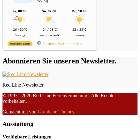
Wolkig
Sa, 08.08.
So, 09.08.
Mo, 10.08.
26 / 30°C
24 / 28°C
22 / 28°C
Sonnig
Leicht bewölkt
Sonnig
Aktuelles Wetter ansehen
Abonnieren Sie unseren Newsletter.
Red Line Newsletter
© 1997 - 2026 Red Line Ferienvermietung - Alle Rechte
vorbehalten.
Gemacht mit
von
Graphene Themes
.
Ausstattung
Verfügbare Leistungen