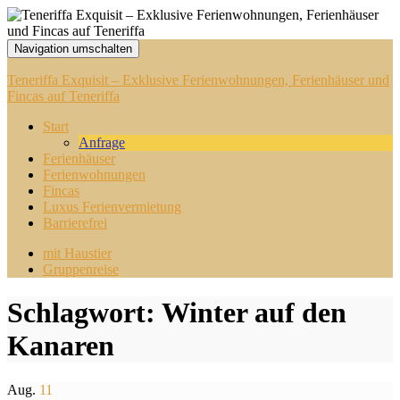
Navigation umschalten
Teneriffa Exquisit – Exklusive Ferienwohnungen, Ferienhäuser und
Fincas auf Teneriffa
Start
Anfrage
Ferienhäuser
Ferienwohnungen
Fincas
Luxus Ferienvermietung
Barrierefrei
mit Haustier
Gruppenreise
Schlagwort:
Winter auf den
Kanaren
Aug.
11