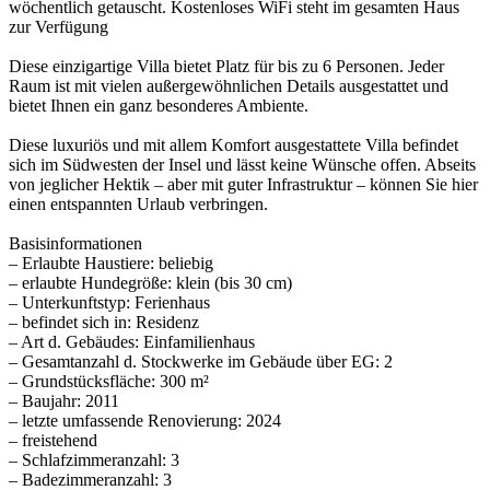
wöchentlich getauscht. Kostenloses WiFi steht im gesamten Haus
zur Verfügung
Diese einzigartige Villa bietet Platz für bis zu 6 Personen. Jeder
Raum ist mit vielen außergewöhnlichen Details ausgestattet und
bietet Ihnen ein ganz besonderes Ambiente.
Diese luxuriös und mit allem Komfort ausgestattete Villa befindet
sich im Südwesten der Insel und lässt keine Wünsche offen. Abseits
von jeglicher Hektik – aber mit guter Infrastruktur – können Sie hier
einen entspannten Urlaub verbringen.
Basisinformationen
– Erlaubte Haustiere: beliebig
– erlaubte Hundegröße: klein (bis 30 cm)
– Unterkunftstyp: Ferienhaus
– befindet sich in: Residenz
– Art d. Gebäudes: Einfamilienhaus
– Gesamtanzahl d. Stockwerke im Gebäude über EG: 2
– Grundstücksfläche: 300 m²
– Baujahr: 2011
– letzte umfassende Renovierung: 2024
– freistehend
– Schlafzimmeranzahl: 3
– Badezimmeranzahl: 3