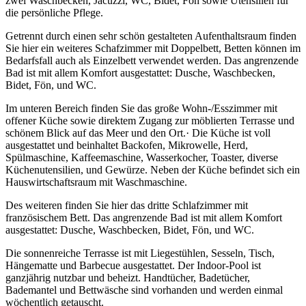
zwei Waschbecken, Jacuzzi, WC, Bidet, Fön sowie Utensilien für
die persönliche Pflege.
Getrennt durch einen sehr schön gestalteten Aufenthaltsraum finden
Sie hier ein weiteres Schafzimmer mit Doppelbett, Betten können im
Bedarfsfall auch als Einzelbett verwendet werden. Das angrenzende
Bad ist mit allem Komfort ausgestattet: Dusche, Waschbecken,
Bidet, Fön, und WC.
Im unteren Bereich finden Sie das große Wohn-/Esszimmer mit
offener Küche sowie direktem Zugang zur möblierten Terrasse und
schönem Blick auf das Meer und den Ort.· Die Küche ist voll
ausgestattet und beinhaltet Backofen, Mikrowelle, Herd,
Spülmaschine, Kaffeemaschine, Wasserkocher, Toaster, diverse
Küchenutensilien, und Gewürze. Neben der Küche befindet sich ein
Hauswirtschaftsraum mit Waschmaschine.
Des weiteren finden Sie hier das dritte Schlafzimmer mit
französischem Bett. Das angrenzende Bad ist mit allem Komfort
ausgestattet: Dusche, Waschbecken, Bidet, Fön, und WC.
Die sonnenreiche Terrasse ist mit Liegestühlen, Sesseln, Tisch,
Hängematte und Barbecue ausgestattet. Der Indoor-Pool ist
ganzjährig nutzbar und beheizt. Handtücher, Badetücher,
Bademantel und Bettwäsche sind vorhanden und werden einmal
wöchentlich getauscht.