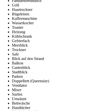
Familienfreundlich
Grill
Haartrockner
Bügeleisen
Kaffeemaschine
Wasserkocher
Toaster
Heizung
Kühlschrank
Gefrierfach
Meerblick
Trockner
Safe
Blick auf den Strand
Balkon
Gartenblick
Stadtblick
Parken
Doppelbett (Queensize)
Ventilator
Mixer
Surfen
Umzäunt
Bettwäsche
Handtücher