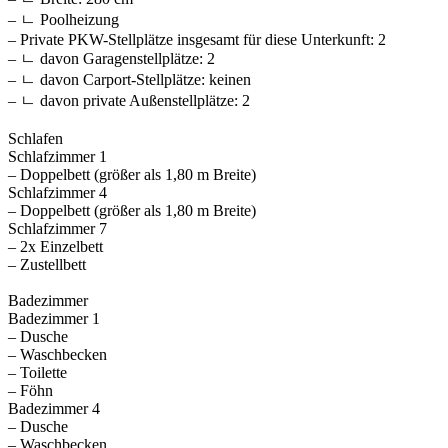
– ㄴ Poolheizung
– Private PKW-Stellplätze insgesamt für diese Unterkunft: 2
– ㄴ davon Garagenstellplätze: 2
– ㄴ davon Carport-Stellplätze: keinen
– ㄴ davon private Außen­stellplätze: 2
Schlafen
Schlafzimmer 1
– Doppelbett (größer als 1,80 m Breite)
Schlafzimmer 4
– Doppelbett (größer als 1,80 m Breite)
Schlafzimmer 7
– 2x Einzelbett
– Zustellbett
Badezimmer
Badezimmer 1
– Dusche
– Waschbecken
– Toilette
– Föhn
Badezimmer 4
– Dusche
– Waschbecken