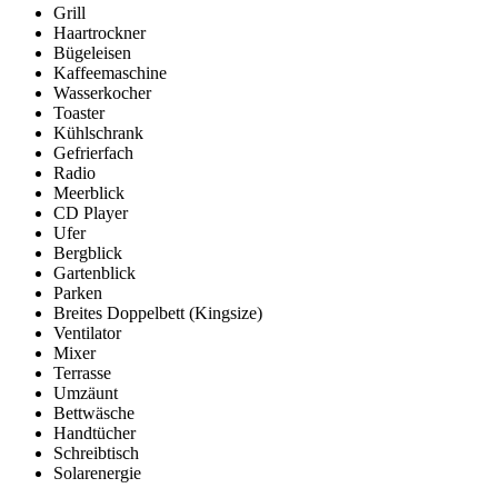
Grill
Haartrockner
Bügeleisen
Kaffeemaschine
Wasserkocher
Toaster
Kühlschrank
Gefrierfach
Radio
Meerblick
CD Player
Ufer
Bergblick
Gartenblick
Parken
Breites Doppelbett (Kingsize)
Ventilator
Mixer
Terrasse
Umzäunt
Bettwäsche
Handtücher
Schreibtisch
Solarenergie