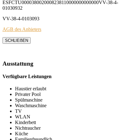
ESFCTU0000380020008238110000000000000VV-38-4-
01030932
VV-38-4-0103093
AGB des Anbieters
SCHLIEẞEN
Ausstattung
Verfügbare Leistungen
Haustier erlaubt
Privater Pool
Spülmaschine
Waschmaschine
TV
WLAN
Kinderbett
Nichtraucher
Küche
Familienfreundlich