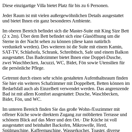
Diese einzigartige Villa bietet Platz für bis zu 6 Personen.
Jeder Raum ist mit vielen außergewöhnlichen Details ausgestattet
und bietet Ihnen ein ganz besonderes Ambiente.
Im oberen Bereich befindet sich die Master-Suite mit King Size Bett
(2 x 2m). Über dem Bett befindet sich eine Glasöffnung um die
Sterne in der Nacht sehen zu können (diese kann natürlich
verdunkelt werden). Des weiteren ist die Suite mit einem Kamin,
SAT-TV, Schlafsofa, Schrank, Schreibtisch, Safe und einem Balkon
ausgestattet. Das Badezimmer bietet Ihnen eine Doppel-Dusche,
zwei Waschbecken, Jacuzzi, WC, Bidet, Fön sowie Utensilien für
die persönliche Pflege.
Getrennt durch einen sehr schön gestalteten Aufenthaltsraum finden
Sie hier ein weiteres Schafzimmer mit Doppelbett, Betten können im
Bedarfsfall auch als Einzelbett verwendet werden. Das angrenzende
Bad ist mit allem Komfort ausgestattet: Dusche, Waschbecken,
Bidet, Fön, und WC.
Im unteren Bereich finden Sie das große Wohn-/Esszimmer mit
offener Küche sowie direktem Zugang zur möblierten Terrasse und
schönem Blick auf das Meer und den Ort.· Die Küche ist voll
ausgestattet und beinhaltet Backofen, Mikrowelle, Herd,
Spülmaschine, Kaffeemaschine, Wasserkocher, Toaster, diverse