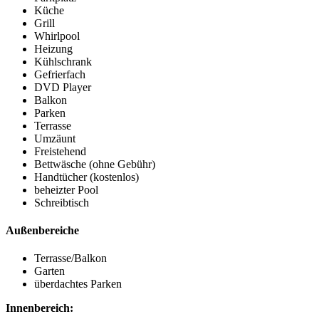
Küche
Grill
Whirlpool
Heizung
Kühlschrank
Gefrierfach
DVD Player
Balkon
Parken
Terrasse
Umzäunt
Freistehend
Bettwäsche (ohne Gebühr)
Handtücher (kostenlos)
beheizter Pool
Schreibtisch
Außenbereiche
Terrasse/Balkon
Garten
überdachtes Parken
Innenbereich: