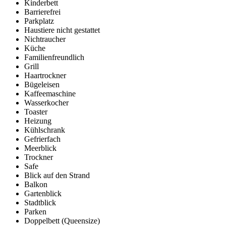
Kinderbett
Barrierefrei
Parkplatz
Haustiere nicht gestattet
Nichtraucher
Küche
Familienfreundlich
Grill
Haartrockner
Bügeleisen
Kaffeemaschine
Wasserkocher
Toaster
Heizung
Kühlschrank
Gefrierfach
Meerblick
Trockner
Safe
Blick auf den Strand
Balkon
Gartenblick
Stadtblick
Parken
Doppelbett (Queensize)