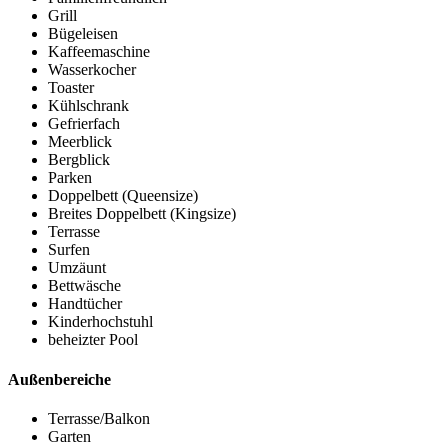
Grill
Bügeleisen
Kaffeemaschine
Wasserkocher
Toaster
Kühlschrank
Gefrierfach
Meerblick
Bergblick
Parken
Doppelbett (Queensize)
Breites Doppelbett (Kingsize)
Terrasse
Surfen
Umzäunt
Bettwäsche
Handtücher
Kinderhochstuhl
beheizter Pool
Außenbereiche
Terrasse/Balkon
Garten