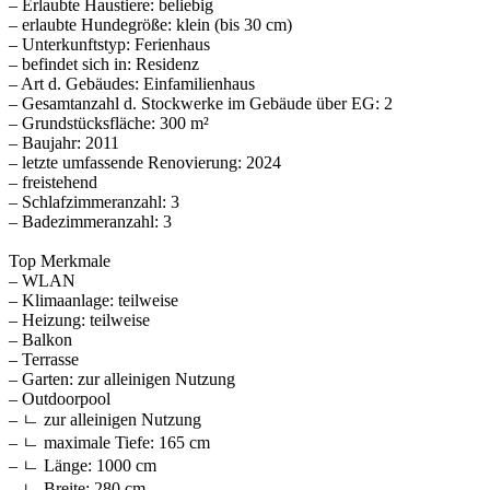
– Erlaubte Haustiere: beliebig
– erlaubte Hundegröße: klein (bis 30 cm)
– Unterkunftstyp: Ferienhaus
– befindet sich in: Residenz
– Art d. Gebäudes: Einfamilienhaus
– Gesamtanzahl d. Stockwerke im Gebäude über EG: 2
– Grundstücksfläche: 300 m²
– Baujahr: 2011
– letzte umfassende Renovierung: 2024
– freistehend
– Schlafzimmeranzahl: 3
– Badezimmeranzahl: 3
Top Merkmale
– WLAN
– Klimaanlage: teilweise
– Heizung: teilweise
– Balkon
– Terrasse
– Garten: zur alleinigen Nutzung
– Outdoorpool
– ㄴ zur alleinigen Nutzung
– ㄴ maximale Tiefe: 165 cm
– ㄴ Länge: 1000 cm
– ㄴ Breite: 280 cm