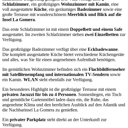
Schlafzimmer
, ein großzügiges
Wohnzimmer mit Kamin
, eine
voll ausgestattete
Küche
, ein geräumiges
Badezimmer
sowie eine
große Terrasse mit wunderschönem
Meerblick und Blick auf die
Insel La Gomera
.
Das erste Schlafzimmer ist mit einem
Doppelbett und einem Safe
ausgestattet. Im zweiten Schlafzimmer stehen
zwei Einzelbetten
zur
Verfügung.
Das großzügige Badezimmer verfügt über eine
Eckbadewanne
.
Die komplett ausgestattete Küche bietet verschiedene Küchengeräte
und alles, was Sie für einen angenehmen Aufenthalt benötigen.
Im gemütlichen Wohnzimmer befinden sich ein
Flachbildfernseher
mit Satellitenempfang und internationalen TV-Sendern
sowie
ein Kamin.
WLAN
steht ebenfalls zur Verfügung.
Ein besonderes Highlight ist die großzügige Terrasse mit einem
privaten Jacuzzi für bis zu 4 Personen
. Sonnenliegen, ein Tisch
und gemütliche Gartenmöbel laden dazu ein, die Ruhe, das
angenehme Klima und den herrlichen Ausblick auf den Atlantik und
die Nachbarinsel La Gomera zu genießen.
Ein
privater Parkplatz
steht direkt an der Unterkunft zur
Verfügung.