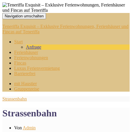
Navigation umschalten
Teneriffa Exquisit – Exklusive Ferienwohnungen, Ferienhäuser und
Fincas auf Teneriffa
Start
Anfrage
Ferienhäuser
Ferienwohnungen
Fincas
Luxus Ferienvermietung
Barrierefrei
mit Haustier
Gruppenreise
Strassenbahn
Strassenbahn
Von
Admin