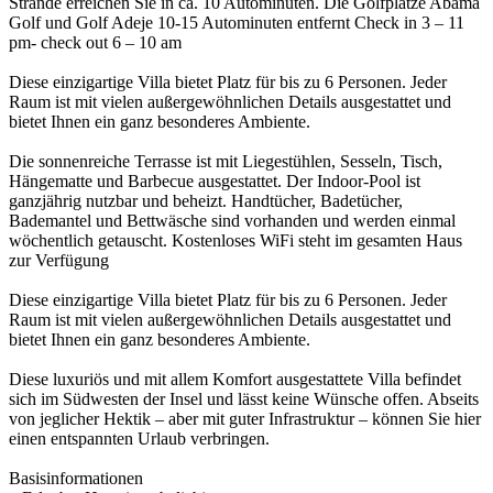
Strände erreichen Sie in ca. 10 Autominuten. Die Golfplätze Abama
Golf und Golf Adeje 10-15 Autominuten entfernt Check in 3 – 11
pm- check out 6 – 10 am
Diese einzigartige Villa bietet Platz für bis zu 6 Personen. Jeder
Raum ist mit vielen außergewöhnlichen Details ausgestattet und
bietet Ihnen ein ganz besonderes Ambiente.
Die sonnenreiche Terrasse ist mit Liegestühlen, Sesseln, Tisch,
Hängematte und Barbecue ausgestattet. Der Indoor-Pool ist
ganzjährig nutzbar und beheizt. Handtücher, Badetücher,
Bademantel und Bettwäsche sind vorhanden und werden einmal
wöchentlich getauscht. Kostenloses WiFi steht im gesamten Haus
zur Verfügung
Diese einzigartige Villa bietet Platz für bis zu 6 Personen. Jeder
Raum ist mit vielen außergewöhnlichen Details ausgestattet und
bietet Ihnen ein ganz besonderes Ambiente.
Diese luxuriös und mit allem Komfort ausgestattete Villa befindet
sich im Südwesten der Insel und lässt keine Wünsche offen. Abseits
von jeglicher Hektik – aber mit guter Infrastruktur – können Sie hier
einen entspannten Urlaub verbringen.
Basisinformationen