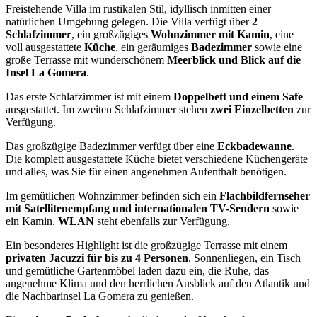
Freistehende Villa im rustikalen Stil, idyllisch inmitten einer
natürlichen Umgebung gelegen. Die Villa verfügt über
2
Schlafzimmer
, ein großzügiges
Wohnzimmer mit Kamin
, eine
voll ausgestattete
Küche
, ein geräumiges
Badezimmer
sowie eine
große Terrasse mit wunderschönem
Meerblick und Blick auf die
Insel La Gomera
.
Das erste Schlafzimmer ist mit einem
Doppelbett und einem Safe
ausgestattet. Im zweiten Schlafzimmer stehen
zwei Einzelbetten
zur
Verfügung.
Das großzügige Badezimmer verfügt über eine
Eckbadewanne
.
Die komplett ausgestattete Küche bietet verschiedene Küchengeräte
und alles, was Sie für einen angenehmen Aufenthalt benötigen.
Im gemütlichen Wohnzimmer befinden sich ein
Flachbildfernseher
mit Satellitenempfang und internationalen TV-Sendern
sowie
ein Kamin.
WLAN
steht ebenfalls zur Verfügung.
Ein besonderes Highlight ist die großzügige Terrasse mit einem
privaten Jacuzzi für bis zu 4 Personen
. Sonnenliegen, ein Tisch
und gemütliche Gartenmöbel laden dazu ein, die Ruhe, das
angenehme Klima und den herrlichen Ausblick auf den Atlantik und
die Nachbarinsel La Gomera zu genießen.