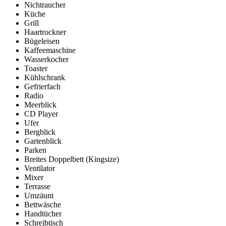
Nichtraucher
Küche
Grill
Haartrockner
Bügeleisen
Kaffeemaschine
Wasserkocher
Toaster
Kühlschrank
Gefrierfach
Radio
Meerblick
CD Player
Ufer
Bergblick
Gartenblick
Parken
Breites Doppelbett (Kingsize)
Ventilator
Mixer
Terrasse
Umzäunt
Bettwäsche
Handtücher
Schreibtisch