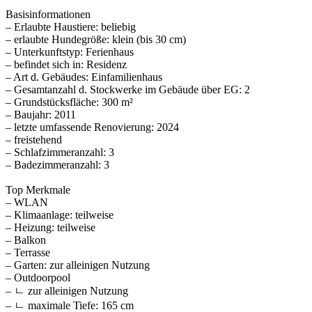
Basisinformationen
– Erlaubte Haustiere: beliebig
– erlaubte Hundegröße: klein (bis 30 cm)
– Unterkunftstyp: Ferienhaus
– befindet sich in: Residenz
– Art d. Gebäudes: Einfamilienhaus
– Gesamtanzahl d. Stockwerke im Gebäude über EG: 2
– Grundstücksfläche: 300 m²
– Baujahr: 2011
– letzte umfassende Renovierung: 2024
– freistehend
– Schlafzimmeranzahl: 3
– Badezimmeranzahl: 3
Top Merkmale
– WLAN
– Klimaanlage: teilweise
– Heizung: teilweise
– Balkon
– Terrasse
– Garten: zur alleinigen Nutzung
– Outdoorpool
– ㄴ zur alleinigen Nutzung
– ㄴ maximale Tiefe: 165 cm