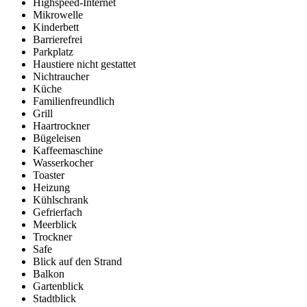
Highspeed-Internet
Mikrowelle
Kinderbett
Barrierefrei
Parkplatz
Haustiere nicht gestattet
Nichtraucher
Küche
Familienfreundlich
Grill
Haartrockner
Bügeleisen
Kaffeemaschine
Wasserkocher
Toaster
Heizung
Kühlschrank
Gefrierfach
Meerblick
Trockner
Safe
Blick auf den Strand
Balkon
Gartenblick
Stadtblick