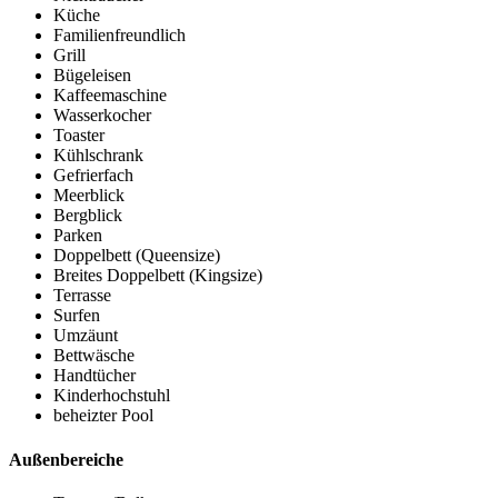
Küche
Familienfreundlich
Grill
Bügeleisen
Kaffeemaschine
Wasserkocher
Toaster
Kühlschrank
Gefrierfach
Meerblick
Bergblick
Parken
Doppelbett (Queensize)
Breites Doppelbett (Kingsize)
Terrasse
Surfen
Umzäunt
Bettwäsche
Handtücher
Kinderhochstuhl
beheizter Pool
Außenbereiche