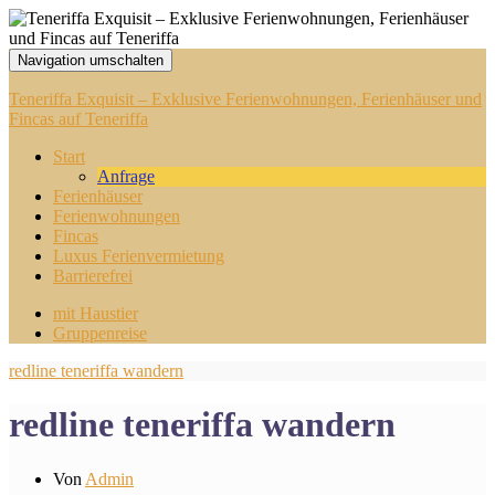
Navigation umschalten
Teneriffa Exquisit – Exklusive Ferienwohnungen, Ferienhäuser und
Fincas auf Teneriffa
Start
Anfrage
Ferienhäuser
Ferienwohnungen
Fincas
Luxus Ferienvermietung
Barrierefrei
mit Haustier
Gruppenreise
redline teneriffa wandern
redline teneriffa wandern
Von
Admin