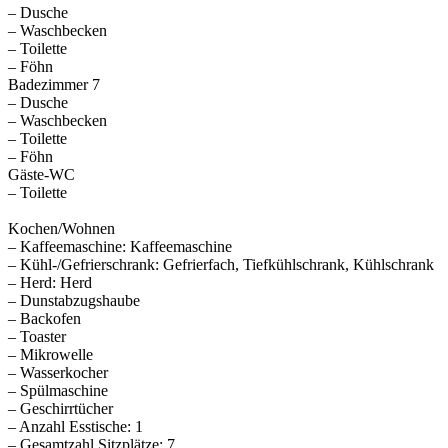
– Dusche
– Waschbecken
– Toilette
– Föhn
Badezimmer 7
– Dusche
– Waschbecken
– Toilette
– Föhn
Gäste-WC
– Toilette
Kochen/Wohnen
– Kaffeemaschine: Kaffeemaschine
– Kühl-/Gefrierschrank: Gefrierfach, Tiefkühlschrank, Kühlschrank
– Herd: Herd
– Dunstabzugshaube
– Backofen
– Toaster
– Mikrowelle
– Wasserkocher
– Spülmaschine
– Geschirrtücher
– Anzahl Esstische: 1
– Gesamtzahl Sitzplätze: 7