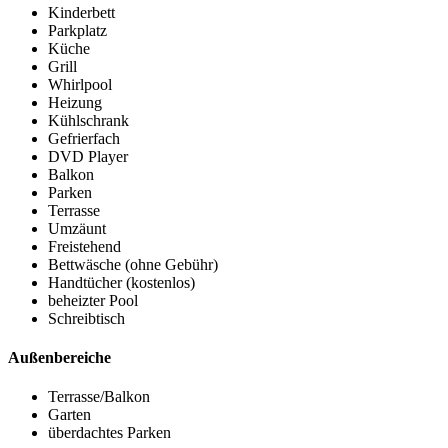
Kinderbett
Parkplatz
Küche
Grill
Whirlpool
Heizung
Kühlschrank
Gefrierfach
DVD Player
Balkon
Parken
Terrasse
Umzäunt
Freistehend
Bettwäsche (ohne Gebühr)
Handtücher (kostenlos)
beheizter Pool
Schreibtisch
Außenbereiche
Terrasse/Balkon
Garten
überdachtes Parken