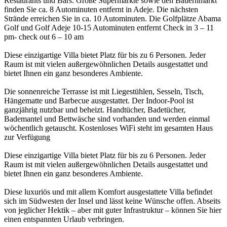
Restaurants und Bars. Große Supermärkte sowie den Bauernmarkt
finden Sie ca. 8 Autominuten entfernt in Adeje. Die nächsten
Strände erreichen Sie in ca. 10 Autominuten. Die Golfplätze Abama
Golf und Golf Adeje 10-15 Autominuten entfernt Check in 3 – 11
pm- check out 6 – 10 am
Diese einzigartige Villa bietet Platz für bis zu 6 Personen. Jeder
Raum ist mit vielen außergewöhnlichen Details ausgestattet und
bietet Ihnen ein ganz besonderes Ambiente.
Die sonnenreiche Terrasse ist mit Liegestühlen, Sesseln, Tisch,
Hängematte und Barbecue ausgestattet. Der Indoor-Pool ist
ganzjährig nutzbar und beheizt. Handtücher, Badetücher,
Bademantel und Bettwäsche sind vorhanden und werden einmal
wöchentlich getauscht. Kostenloses WiFi steht im gesamten Haus
zur Verfügung
Diese einzigartige Villa bietet Platz für bis zu 6 Personen. Jeder
Raum ist mit vielen außergewöhnlichen Details ausgestattet und
bietet Ihnen ein ganz besonderes Ambiente.
Diese luxuriös und mit allem Komfort ausgestattete Villa befindet
sich im Südwesten der Insel und lässt keine Wünsche offen. Abseits
von jeglicher Hektik – aber mit guter Infrastruktur – können Sie hier
einen entspannten Urlaub verbringen.