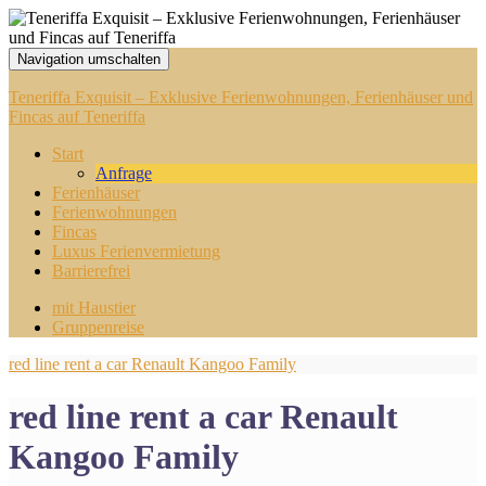
Navigation umschalten
Teneriffa Exquisit – Exklusive Ferienwohnungen, Ferienhäuser und
Fincas auf Teneriffa
Start
Anfrage
Ferienhäuser
Ferienwohnungen
Fincas
Luxus Ferienvermietung
Barrierefrei
mit Haustier
Gruppenreise
red line rent a car Renault Kangoo Family
red line rent a car Renault
Kangoo Family