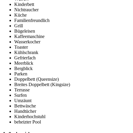
Kinderbett
Nichtraucher
Küche
Familienfreundlich
Grill
Bügeleisen
Kaffeemaschine
Wasserkocher
Toaster
Kühlschrank
Gefrierfach
Meerblick
Bergblick
Parken
Doppelbett (Queensize)
Breites Doppelbett (Kingsize)
Terrasse
Surfen
Umzäunt
Bettwäsche
Handtücher
Kinderhochstuhl
beheizter Pool