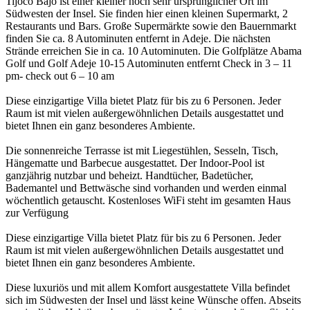
Tijoco Bajo ist einer kleiner noch sehr ursprünglicher Ort im
Südwesten der Insel. Sie finden hier einen kleinen Supermarkt, 2
Restaurants und Bars. Große Supermärkte sowie den Bauernmarkt
finden Sie ca. 8 Autominuten entfernt in Adeje. Die nächsten
Strände erreichen Sie in ca. 10 Autominuten. Die Golfplätze Abama
Golf und Golf Adeje 10-15 Autominuten entfernt Check in 3 – 11
pm- check out 6 – 10 am
Diese einzigartige Villa bietet Platz für bis zu 6 Personen. Jeder
Raum ist mit vielen außergewöhnlichen Details ausgestattet und
bietet Ihnen ein ganz besonderes Ambiente.
Die sonnenreiche Terrasse ist mit Liegestühlen, Sesseln, Tisch,
Hängematte und Barbecue ausgestattet. Der Indoor-Pool ist
ganzjährig nutzbar und beheizt. Handtücher, Badetücher,
Bademantel und Bettwäsche sind vorhanden und werden einmal
wöchentlich getauscht. Kostenloses WiFi steht im gesamten Haus
zur Verfügung
Diese einzigartige Villa bietet Platz für bis zu 6 Personen. Jeder
Raum ist mit vielen außergewöhnlichen Details ausgestattet und
bietet Ihnen ein ganz besonderes Ambiente.
Diese luxuriös und mit allem Komfort ausgestattete Villa befindet
sich im Südwesten der Insel und lässt keine Wünsche offen. Abseits