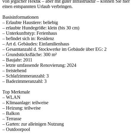
von jeglicher Hektik – aber mit guter Infrastruktur – können Sie hier
einen entspannten Urlaub verbringen.
Basisinformationen
– Erlaubte Haustiere: beliebig
– erlaubte Hundegröße: klein (bis 30 cm)
– Unterkunftstyp: Ferienhaus
– befindet sich in: Residenz
– Art d. Gebäudes: Einfamilienhaus
– Gesamtanzahl d. Stockwerke im Gebäude über EG: 2
– Grundstücksfläche: 300 m²
– Baujahr: 2011
– letzte umfassende Renovierung: 2024
– freistehend
– Schlafzimmeranzahl: 3
– Badezimmeranzahl: 3
Top Merkmale
– WLAN
– Klimaanlage: teilweise
– Heizung: teilweise
– Balkon
– Terrasse
– Garten: zur alleinigen Nutzung
– Outdoorpool