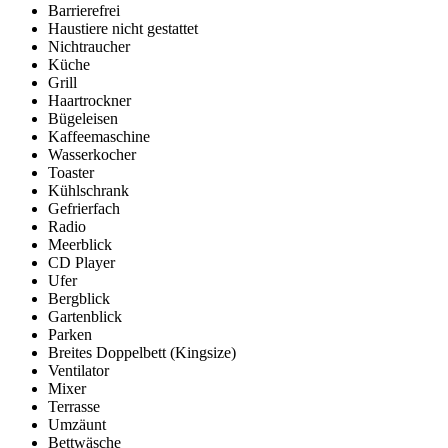
Barrierefrei
Haustiere nicht gestattet
Nichtraucher
Küche
Grill
Haartrockner
Bügeleisen
Kaffeemaschine
Wasserkocher
Toaster
Kühlschrank
Gefrierfach
Radio
Meerblick
CD Player
Ufer
Bergblick
Gartenblick
Parken
Breites Doppelbett (Kingsize)
Ventilator
Mixer
Terrasse
Umzäunt
Bettwäsche