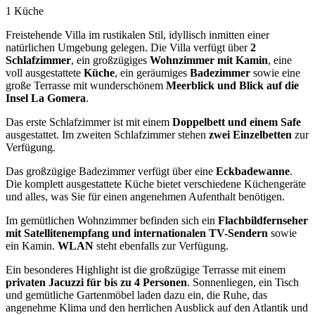
1 Küche
Freistehende Villa im rustikalen Stil, idyllisch inmitten einer
natürlichen Umgebung gelegen. Die Villa verfügt über
2
Schlafzimmer
, ein großzügiges
Wohnzimmer mit Kamin
, eine
voll ausgestattete
Küche
, ein geräumiges
Badezimmer
sowie eine
große Terrasse mit wunderschönem
Meerblick und Blick auf die
Insel La Gomera
.
Das erste Schlafzimmer ist mit einem
Doppelbett und einem Safe
ausgestattet. Im zweiten Schlafzimmer stehen
zwei Einzelbetten
zur
Verfügung.
Das großzügige Badezimmer verfügt über eine
Eckbadewanne
.
Die komplett ausgestattete Küche bietet verschiedene Küchengeräte
und alles, was Sie für einen angenehmen Aufenthalt benötigen.
Im gemütlichen Wohnzimmer befinden sich ein
Flachbildfernseher
mit Satellitenempfang und internationalen TV-Sendern
sowie
ein Kamin.
WLAN
steht ebenfalls zur Verfügung.
Ein besonderes Highlight ist die großzügige Terrasse mit einem
privaten Jacuzzi für bis zu 4 Personen
. Sonnenliegen, ein Tisch
und gemütliche Gartenmöbel laden dazu ein, die Ruhe, das
angenehme Klima und den herrlichen Ausblick auf den Atlantik und