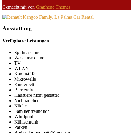
Gemacht mit
von
Graphene Themes
.
Ausstattung
Verfügbare Leistungen
Spülmaschine
Waschmaschine
TV
WLAN
Kamin/Ofen
Mikrowelle
Kinderbett
Barrierefrei
Haustiere nicht gestattet
Nichtraucher
Küche
Familienfreundlich
Whirlpool
Kühlschrank
Parken
Breites Doppelbett (Kingsize)