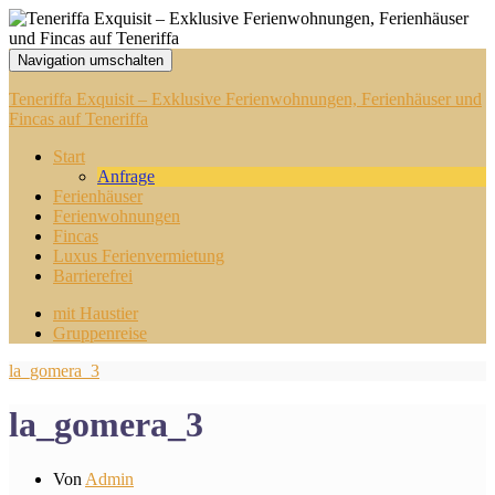
Navigation umschalten
Teneriffa Exquisit – Exklusive Ferienwohnungen, Ferienhäuser und
Fincas auf Teneriffa
Start
Anfrage
Ferienhäuser
Ferienwohnungen
Fincas
Luxus Ferienvermietung
Barrierefrei
mit Haustier
Gruppenreise
la_gomera_3
la_gomera_3
Von
Admin