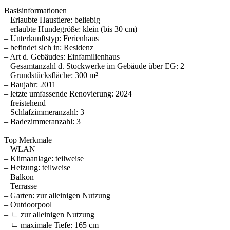
Basisinformationen
– Erlaubte Haustiere: beliebig
– erlaubte Hundegröße: klein (bis 30 cm)
– Unterkunftstyp: Ferienhaus
– befindet sich in: Residenz
– Art d. Gebäudes: Einfamilienhaus
– Gesamtanzahl d. Stockwerke im Gebäude über EG: 2
– Grundstücksfläche: 300 m²
– Baujahr: 2011
– letzte umfassende Renovierung: 2024
– freistehend
– Schlafzimmeranzahl: 3
– Badezimmeranzahl: 3
Top Merkmale
– WLAN
– Klimaanlage: teilweise
– Heizung: teilweise
– Balkon
– Terrasse
– Garten: zur alleinigen Nutzung
– Outdoorpool
– ㄴ zur alleinigen Nutzung
– ㄴ maximale Tiefe: 165 cm