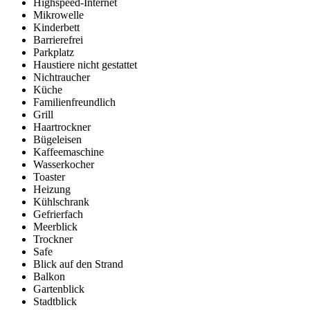
Highspeed-Internet
Mikrowelle
Kinderbett
Barrierefrei
Parkplatz
Haustiere nicht gestattet
Nichtraucher
Küche
Familienfreundlich
Grill
Haartrockner
Bügeleisen
Kaffeemaschine
Wasserkocher
Toaster
Heizung
Kühlschrank
Gefrierfach
Meerblick
Trockner
Safe
Blick auf den Strand
Balkon
Gartenblick
Stadtblick