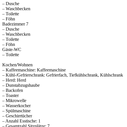
– Dusche
– Waschbecken
– Toilette
– Föhn
Badezimmer 7
– Dusche
– Waschbecken
– Toilette
– Föhn
Gäste-WC
– Toilette
Kochen/Wohnen
– Kaffeemaschine: Kaffeemaschine
– Kühl-/Gefrierschrank: Gefrierfach, Tiefkühlschrank, Kühlschrank
– Herd: Herd
– Dunstabzugshaube
– Backofen
– Toaster
– Mikrowelle
– Wasserkocher
– Spülmaschine
– Geschirrtücher
– Anzahl Esstische: 1
– Gesamtzahl Sitzplätze: 7