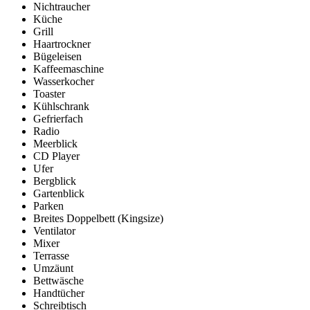
Nichtraucher
Küche
Grill
Haartrockner
Bügeleisen
Kaffeemaschine
Wasserkocher
Toaster
Kühlschrank
Gefrierfach
Radio
Meerblick
CD Player
Ufer
Bergblick
Gartenblick
Parken
Breites Doppelbett (Kingsize)
Ventilator
Mixer
Terrasse
Umzäunt
Bettwäsche
Handtücher
Schreibtisch