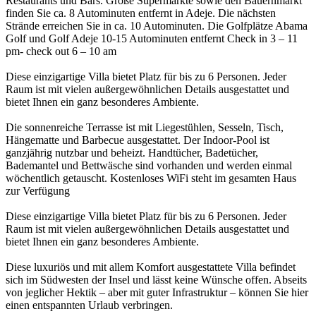
Restaurants und Bars. Große Supermärkte sowie den Bauernmarkt
finden Sie ca. 8 Autominuten entfernt in Adeje. Die nächsten
Strände erreichen Sie in ca. 10 Autominuten. Die Golfplätze Abama
Golf und Golf Adeje 10-15 Autominuten entfernt Check in 3 – 11
pm- check out 6 – 10 am
Diese einzigartige Villa bietet Platz für bis zu 6 Personen. Jeder
Raum ist mit vielen außergewöhnlichen Details ausgestattet und
bietet Ihnen ein ganz besonderes Ambiente.
Die sonnenreiche Terrasse ist mit Liegestühlen, Sesseln, Tisch,
Hängematte und Barbecue ausgestattet. Der Indoor-Pool ist
ganzjährig nutzbar und beheizt. Handtücher, Badetücher,
Bademantel und Bettwäsche sind vorhanden und werden einmal
wöchentlich getauscht. Kostenloses WiFi steht im gesamten Haus
zur Verfügung
Diese einzigartige Villa bietet Platz für bis zu 6 Personen. Jeder
Raum ist mit vielen außergewöhnlichen Details ausgestattet und
bietet Ihnen ein ganz besonderes Ambiente.
Diese luxuriös und mit allem Komfort ausgestattete Villa befindet
sich im Südwesten der Insel und lässt keine Wünsche offen. Abseits
von jeglicher Hektik – aber mit guter Infrastruktur – können Sie hier
einen entspannten Urlaub verbringen.