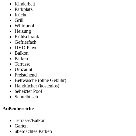
Kinderbett
Parkplatz
Küche
Grill
Whirlpool
Heizung
Kühlschrank
Gefrierfach
DVD Player
Balkon
Parken
Terrasse
Umzäunt
Freistehend
Bettwäsche (ohne Gebühr)
Handtücher (kostenlos)
beheizter Pool
Schreibtisch
Außenbereiche
Terrasse/Balkon
Garten
überdachtes Parken