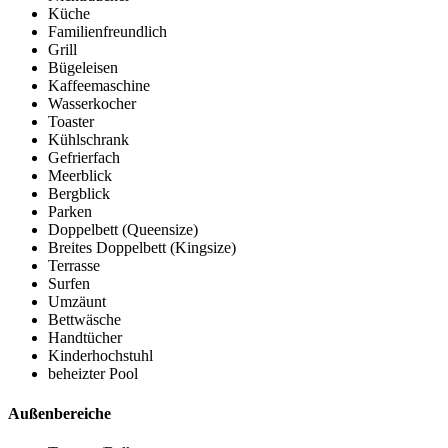
Küche
Familienfreundlich
Grill
Bügeleisen
Kaffeemaschine
Wasserkocher
Toaster
Kühlschrank
Gefrierfach
Meerblick
Bergblick
Parken
Doppelbett (Queensize)
Breites Doppelbett (Kingsize)
Terrasse
Surfen
Umzäunt
Bettwäsche
Handtücher
Kinderhochstuhl
beheizter Pool
Außenbereiche