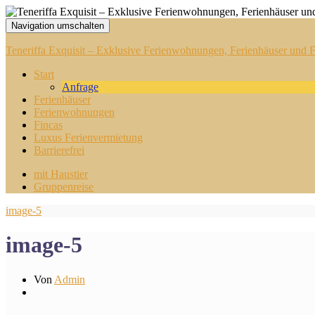
Navigation umschalten
Teneriffa Exquisit – Exklusive Ferienwohnungen, Ferienhäuser und Fi
Start
Anfrage
Ferienhäuser
Ferienwohnungen
Fincas
Luxus Ferienvermietung
Barrierefrei
mit Haustier
Gruppenreise
image-5
image-5
Von
Admin