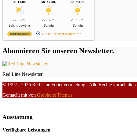
Di, 11.08.
Mi, 12.08.
Do, 13.08.
22 / 27°C
22 / 28°C
23 / 30°C
Leicht bewölkt
Sonnig
Sonnig
Aktuelles Wetter ansehen
Abonnieren Sie unseren Newsletter.
Red Line Newsletter
© 1997 - 2026 Red Line Ferienvermietung - Alle Rechte vorbehalten.
Gemacht mit
von
Graphene Themes
.
Ausstattung
Verfügbare Leistungen