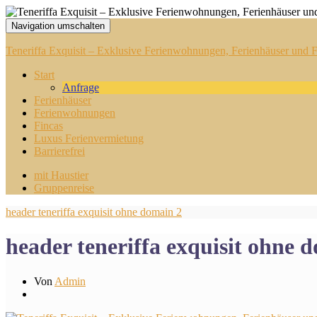
Navigation umschalten
Teneriffa Exquisit – Exklusive Ferienwohnungen, Ferienhäuser und Fi
Start
Anfrage
Ferienhäuser
Ferienwohnungen
Fincas
Luxus Ferienvermietung
Barrierefrei
mit Haustier
Gruppenreise
header teneriffa exquisit ohne domain 2
header teneriffa exquisit ohne 
Von
Admin