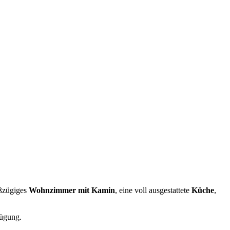
oßzügiges
Wohnzimmer mit Kamin
, eine voll ausgestattete
Küche
,
ügung.