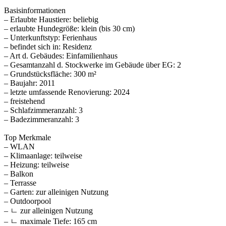
Basisinformationen
– Erlaubte Haustiere: beliebig
– erlaubte Hundegröße: klein (bis 30 cm)
– Unterkunftstyp: Ferienhaus
– befindet sich in: Residenz
– Art d. Gebäudes: Einfamilienhaus
– Gesamtanzahl d. Stockwerke im Gebäude über EG: 2
– Grundstücksfläche: 300 m²
– Baujahr: 2011
– letzte umfassende Renovierung: 2024
– freistehend
– Schlafzimmeranzahl: 3
– Badezimmeranzahl: 3
Top Merkmale
– WLAN
– Klimaanlage: teilweise
– Heizung: teilweise
– Balkon
– Terrasse
– Garten: zur alleinigen Nutzung
– Outdoorpool
– ㄴ zur alleinigen Nutzung
– ㄴ maximale Tiefe: 165 cm