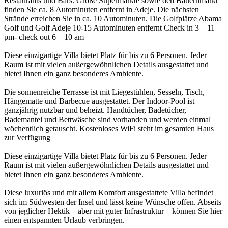
Restaurants und Bars. Große Supermärkte sowie den Bauernmarkt
finden Sie ca. 8 Autominuten entfernt in Adeje. Die nächsten
Strände erreichen Sie in ca. 10 Autominuten. Die Golfplätze Abama
Golf und Golf Adeje 10-15 Autominuten entfernt Check in 3 – 11
pm- check out 6 – 10 am
Diese einzigartige Villa bietet Platz für bis zu 6 Personen. Jeder
Raum ist mit vielen außergewöhnlichen Details ausgestattet und
bietet Ihnen ein ganz besonderes Ambiente.
Die sonnenreiche Terrasse ist mit Liegestühlen, Sesseln, Tisch,
Hängematte und Barbecue ausgestattet. Der Indoor-Pool ist
ganzjährig nutzbar und beheizt. Handtücher, Badetücher,
Bademantel und Bettwäsche sind vorhanden und werden einmal
wöchentlich getauscht. Kostenloses WiFi steht im gesamten Haus
zur Verfügung
Diese einzigartige Villa bietet Platz für bis zu 6 Personen. Jeder
Raum ist mit vielen außergewöhnlichen Details ausgestattet und
bietet Ihnen ein ganz besonderes Ambiente.
Diese luxuriös und mit allem Komfort ausgestattete Villa befindet
sich im Südwesten der Insel und lässt keine Wünsche offen. Abseits
von jeglicher Hektik – aber mit guter Infrastruktur – können Sie hier
einen entspannten Urlaub verbringen.