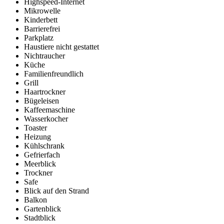
Highspeed-Internet
Mikrowelle
Kinderbett
Barrierefrei
Parkplatz
Haustiere nicht gestattet
Nichtraucher
Küche
Familienfreundlich
Grill
Haartrockner
Bügeleisen
Kaffeemaschine
Wasserkocher
Toaster
Heizung
Kühlschrank
Gefrierfach
Meerblick
Trockner
Safe
Blick auf den Strand
Balkon
Gartenblick
Stadtblick