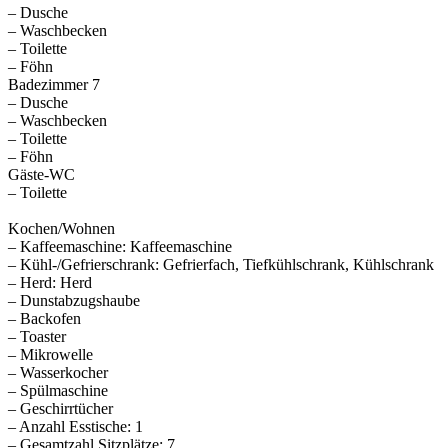
– Dusche
– Waschbecken
– Toilette
– Föhn
Badezimmer 7
– Dusche
– Waschbecken
– Toilette
– Föhn
Gäste-WC
– Toilette
Kochen/Wohnen
– Kaffeemaschine: Kaffeemaschine
– Kühl-/Gefrierschrank: Gefrierfach, Tiefkühlschrank, Kühlschrank
– Herd: Herd
– Dunstabzugshaube
– Backofen
– Toaster
– Mikrowelle
– Wasserkocher
– Spülmaschine
– Geschirrtücher
– Anzahl Esstische: 1
– Gesamtzahl Sitzplätze: 7