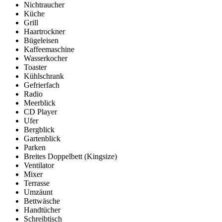
Nichtraucher
Küche
Grill
Haartrockner
Bügeleisen
Kaffeemaschine
Wasserkocher
Toaster
Kühlschrank
Gefrierfach
Radio
Meerblick
CD Player
Ufer
Bergblick
Gartenblick
Parken
Breites Doppelbett (Kingsize)
Ventilator
Mixer
Terrasse
Umzäunt
Bettwäsche
Handtücher
Schreibtisch