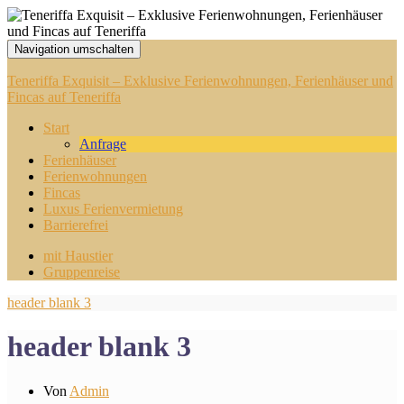
Navigation umschalten
Teneriffa Exquisit – Exklusive Ferienwohnungen, Ferienhäuser und
Fincas auf Teneriffa
Start
Anfrage
Ferienhäuser
Ferienwohnungen
Fincas
Luxus Ferienvermietung
Barrierefrei
mit Haustier
Gruppenreise
header blank 3
header blank 3
Von
Admin