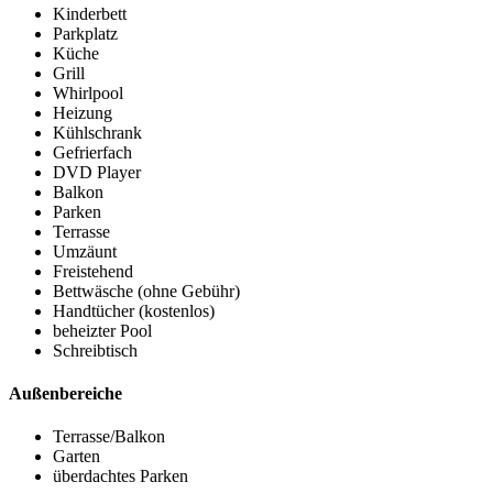
Kinderbett
Parkplatz
Küche
Grill
Whirlpool
Heizung
Kühlschrank
Gefrierfach
DVD Player
Balkon
Parken
Terrasse
Umzäunt
Freistehend
Bettwäsche (ohne Gebühr)
Handtücher (kostenlos)
beheizter Pool
Schreibtisch
Außenbereiche
Terrasse/Balkon
Garten
überdachtes Parken