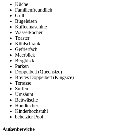
Küche
Familienfreundlich
Grill
Bügeleisen
Kaffeemaschine
Wasserkocher
Toaster
Kühlschrank
Gefrierfach
Meerblick
Bergblick
Parken
Doppelbett (Queensize)
Breites Doppelbett (Kingsize)
Terrasse
Surfen
Umzäunt
Bettwäsche
Handtücher
Kinderhochstuhl
beheizter Pool
Außenbereiche