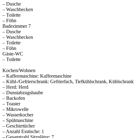
– Dusche
– Waschbecken
– Toilette
– Föhn
Badezimmer 7
– Dusche
– Waschbecken
– Toilette
– Föhn
Gäste-WC
– Toilette
Kochen/Wohnen
– Kaffeemaschine: Kaffeemaschine
– Kühl-/Gefrierschrank: Gefrierfach, Tiefkühlschrank, Kühlschrank
– Herd: Herd
– Dunstabzugshaube
– Backofen
– Toaster
– Mikrowelle
– Wasserkocher
– Spülmaschine
– Geschirrtücher
– Anzahl Esstische: 1
– Gesamtzahl Sitzplätze: 7