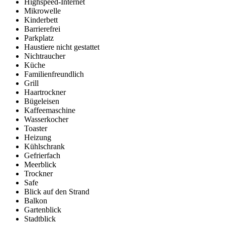
Highspeed-Internet
Mikrowelle
Kinderbett
Barrierefrei
Parkplatz
Haustiere nicht gestattet
Nichtraucher
Küche
Familienfreundlich
Grill
Haartrockner
Bügeleisen
Kaffeemaschine
Wasserkocher
Toaster
Heizung
Kühlschrank
Gefrierfach
Meerblick
Trockner
Safe
Blick auf den Strand
Balkon
Gartenblick
Stadtblick