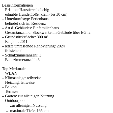
Basisinformationen
– Erlaubte Haustiere: beliebig
– erlaubte Hundegröße: klein (bis 30 cm)
– Unterkunftstyp: Ferienhaus
– befindet sich in: Residenz
– Art d. Gebäudes: Einfamilienhaus
– Gesamtanzahl d. Stockwerke im Gebäude über EG: 2
– Grundstücksfläche: 300 m²
– Baujahr: 2011
– letzte umfassende Renovierung: 2024
– freistehend
– Schlafzimmeranzahl: 3
– Badezimmeranzahl: 3
Top Merkmale
– WLAN
– Klimaanlage: teilweise
– Heizung: teilweise
– Balkon
– Terrasse
– Garten: zur alleinigen Nutzung
– Outdoorpool
– ㄴ zur alleinigen Nutzung
– ㄴ maximale Tiefe: 165 cm