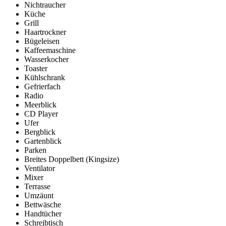
Nichtraucher
Küche
Grill
Haartrockner
Bügeleisen
Kaffeemaschine
Wasserkocher
Toaster
Kühlschrank
Gefrierfach
Radio
Meerblick
CD Player
Ufer
Bergblick
Gartenblick
Parken
Breites Doppelbett (Kingsize)
Ventilator
Mixer
Terrasse
Umzäunt
Bettwäsche
Handtücher
Schreibtisch