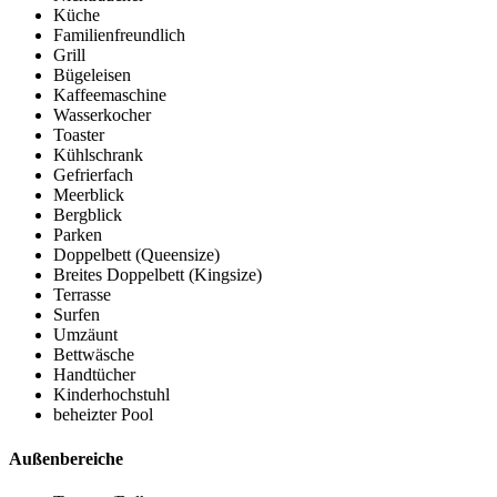
Küche
Familienfreundlich
Grill
Bügeleisen
Kaffeemaschine
Wasserkocher
Toaster
Kühlschrank
Gefrierfach
Meerblick
Bergblick
Parken
Doppelbett (Queensize)
Breites Doppelbett (Kingsize)
Terrasse
Surfen
Umzäunt
Bettwäsche
Handtücher
Kinderhochstuhl
beheizter Pool
Außenbereiche