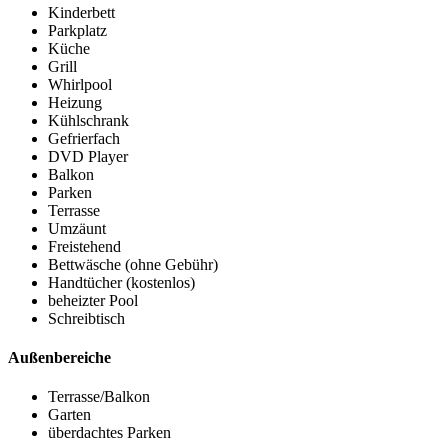
Kinderbett
Parkplatz
Küche
Grill
Whirlpool
Heizung
Kühlschrank
Gefrierfach
DVD Player
Balkon
Parken
Terrasse
Umzäunt
Freistehend
Bettwäsche (ohne Gebühr)
Handtücher (kostenlos)
beheizter Pool
Schreibtisch
Außenbereiche
Terrasse/Balkon
Garten
überdachtes Parken