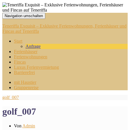
Navigation umschalten
Teneriffa Exquisit – Exklusive Ferienwohnungen, Ferienhäuser und
Fincas auf Teneriffa
Start
Anfrage
Ferienhäuser
Ferienwohnungen
Fincas
Luxus Ferienvermietung
Barrierefrei
mit Haustier
Gruppenreise
golf_007
golf_007
Von
Admin