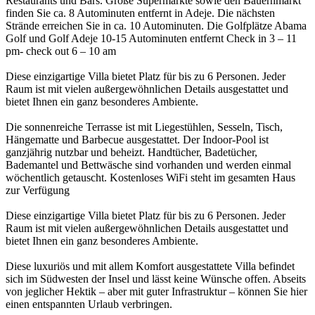
Restaurants und Bars. Große Supermärkte sowie den Bauernmarkt
finden Sie ca. 8 Autominuten entfernt in Adeje. Die nächsten
Strände erreichen Sie in ca. 10 Autominuten. Die Golfplätze Abama
Golf und Golf Adeje 10-15 Autominuten entfernt Check in 3 – 11
pm- check out 6 – 10 am
Diese einzigartige Villa bietet Platz für bis zu 6 Personen. Jeder
Raum ist mit vielen außergewöhnlichen Details ausgestattet und
bietet Ihnen ein ganz besonderes Ambiente.
Die sonnenreiche Terrasse ist mit Liegestühlen, Sesseln, Tisch,
Hängematte und Barbecue ausgestattet. Der Indoor-Pool ist
ganzjährig nutzbar und beheizt. Handtücher, Badetücher,
Bademantel und Bettwäsche sind vorhanden und werden einmal
wöchentlich getauscht. Kostenloses WiFi steht im gesamten Haus
zur Verfügung
Diese einzigartige Villa bietet Platz für bis zu 6 Personen. Jeder
Raum ist mit vielen außergewöhnlichen Details ausgestattet und
bietet Ihnen ein ganz besonderes Ambiente.
Diese luxuriös und mit allem Komfort ausgestattete Villa befindet
sich im Südwesten der Insel und lässt keine Wünsche offen. Abseits
von jeglicher Hektik – aber mit guter Infrastruktur – können Sie hier
einen entspannten Urlaub verbringen.