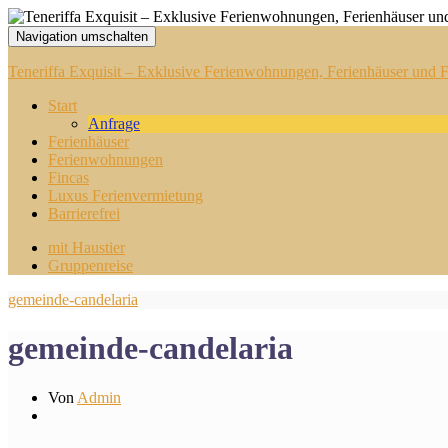
Navigation umschalten
Teneriffa Exquisit – Exklusive Ferienwohnungen, Ferienhäuser und Fi
Start
Anfrage
Ferienhäuser
Ferienwohnungen
Fincas
Luxus Ferienvermietung
Barrierefrei
mit Haustier
Gruppenreise
gemeinde-candelaria
gemeinde-candelaria
Von
Admin