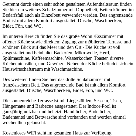
Getrennt durch einen sehr schön gestalteten Aufenthaltsraum finden
Sie hier ein weiteres Schafzimmer mit Doppelbett, Betten können im
Bedarfsfall auch als Einzelbett verwendet werden. Das angrenzende
Bad ist mit allem Komfort ausgestattet: Dusche, Waschbecken,
Bidet, Fön, und WC.
Im unteren Bereich finden Sie das große Wohn-/Esszimmer mit
offener Küche sowie direktem Zugang zur möblierten Terrasse und
schönem Blick auf das Meer und den Ort.· Die Küche ist voll
ausgestattet und beinhaltet Backofen, Mikrowelle, Herd,
Spülmaschine, Kaffeemaschine, Wasserkocher, Toaster, diverse
Küchenutensilien, und Gewürze. Neben der Küche befindet sich ein
Hauswirtschaftsraum mit Waschmaschine.
Des weiteren finden Sie hier das dritte Schlafzimmer mit
französischem Bett. Das angrenzende Bad ist mit allem Komfort
ausgestattet: Dusche, Waschbecken, Bidet, Fön, und WC.
Die sonnenreiche Terrasse ist mit Liegestühlen, Sesseln, Tisch,
Hängematte und Barbecue ausgestattet. Der Indoor-Pool ist
ganzjährig nutzbar und beheizt. Handtücher, Badetücher,
Bademantel und Bettwäsche sind vorhanden und werden einmal
wöchentlich getauscht.
Kostenloses WiFi steht im gesamten Haus zur Verfügung