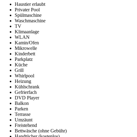
Haustier erlaubt
Privater Pool
Spülmaschine
Waschmaschine
TV
Klimaanlage
WLAN
Kamin/Ofen
Mikrowelle
Kinderbett
Parkplatz
Küche
Grill
Whirlpool
Heizung
Kühlschrank
Gefrierfach
DVD Player
Balkon
Parken
Terrasse
Umzäunt
Freistehend
Bettwäsche (ohne Gebühr)
Handtücher (kostenlos)