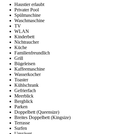
Haustier erlaubt
Privater Pool
Spülmaschine
Waschmaschine
TV
WLAN
Kinderbett
Nichtraucher
Küche
Familienfreundlich
Grill
Bügeleisen
Kaffeemaschine
Wasserkocher
Toaster
Kühlschrank
Gefrierfach
Meerblick
Bergblick
Parken
Doppelbett (Queensize)
Breites Doppelbett (Kingsize)
Terrasse
Surfen
Umzäunt