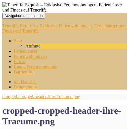
Navigation umschalten
Teneriffa Exquisit – Exklusive Ferienwohnungen, Ferienhäuser und
Fincas auf Teneriffa
Start
Anfrage
Ferienhäuser
Ferienwohnungen
Fincas
Luxus Ferienvermietung
Barrierefrei
mit Haustier
Gruppenreise
cropped-cropped-header-ihre-Traeume.png
cropped-cropped-header-ihre-
Traeume.png