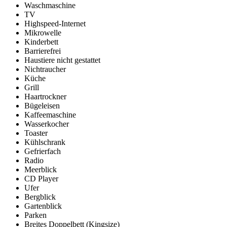
Waschmaschine
TV
Highspeed-Internet
Mikrowelle
Kinderbett
Barrierefrei
Haustiere nicht gestattet
Nichtraucher
Küche
Grill
Haartrockner
Bügeleisen
Kaffeemaschine
Wasserkocher
Toaster
Kühlschrank
Gefrierfach
Radio
Meerblick
CD Player
Ufer
Bergblick
Gartenblick
Parken
Breites Doppelbett (Kingsize)