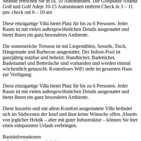
Strände erreichen Sie in ca. 10 Autominuten. Die Golfplätze Abama
Golf und Golf Adeje 10-15 Autominuten entfernt Check in 3 – 11
pm- check out 6 – 10 am
Diese einzigartige Villa bietet Platz für bis zu 6 Personen. Jeder
Raum ist mit vielen außergewöhnlichen Details ausgestattet und
bietet Ihnen ein ganz besonderes Ambiente.
Die sonnenreiche Terrasse ist mit Liegestühlen, Sesseln, Tisch,
Hängematte und Barbecue ausgestattet. Der Indoor-Pool ist
ganzjährig nutzbar und beheizt. Handtücher, Badetücher,
Bademantel und Bettwäsche sind vorhanden und werden einmal
wöchentlich getauscht. Kostenloses WiFi steht im gesamten Haus
zur Verfügung
Diese einzigartige Villa bietet Platz für bis zu 6 Personen. Jeder
Raum ist mit vielen außergewöhnlichen Details ausgestattet und
bietet Ihnen ein ganz besonderes Ambiente.
Diese luxuriös und mit allem Komfort ausgestattete Villa befindet
sich im Südwesten der Insel und lässt keine Wünsche offen. Abseits
von jeglicher Hektik – aber mit guter Infrastruktur – können Sie hier
einen entspannten Urlaub verbringen.
Basisinformationen