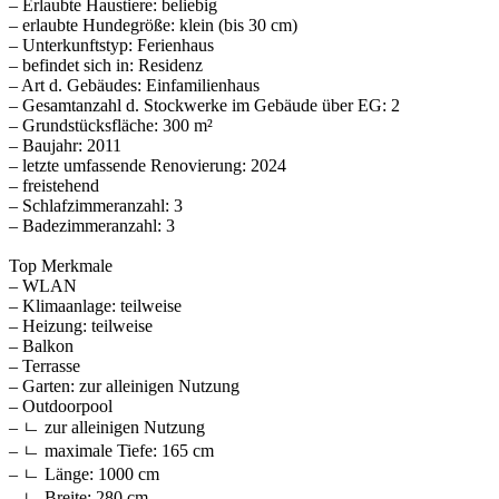
– Erlaubte Haustiere: beliebig
– erlaubte Hundegröße: klein (bis 30 cm)
– Unterkunftstyp: Ferienhaus
– befindet sich in: Residenz
– Art d. Gebäudes: Einfamilienhaus
– Gesamtanzahl d. Stockwerke im Gebäude über EG: 2
– Grundstücksfläche: 300 m²
– Baujahr: 2011
– letzte umfassende Renovierung: 2024
– freistehend
– Schlafzimmeranzahl: 3
– Badezimmeranzahl: 3
Top Merkmale
– WLAN
– Klimaanlage: teilweise
– Heizung: teilweise
– Balkon
– Terrasse
– Garten: zur alleinigen Nutzung
– Outdoorpool
– ㄴ zur alleinigen Nutzung
– ㄴ maximale Tiefe: 165 cm
– ㄴ Länge: 1000 cm
– ㄴ Breite: 280 cm