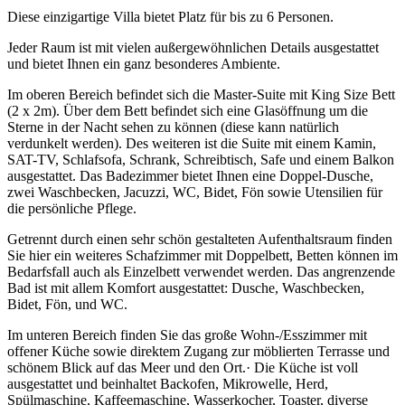
Diese einzigartige Villa bietet Platz für bis zu 6 Personen.
Jeder Raum ist mit vielen außergewöhnlichen Details ausgestattet
und bietet Ihnen ein ganz besonderes Ambiente.
Im oberen Bereich befindet sich die Master-Suite mit King Size Bett
(2 x 2m). Über dem Bett befindet sich eine Glasöffnung um die
Sterne in der Nacht sehen zu können (diese kann natürlich
verdunkelt werden). Des weiteren ist die Suite mit einem Kamin,
SAT-TV, Schlafsofa, Schrank, Schreibtisch, Safe und einem Balkon
ausgestattet. Das Badezimmer bietet Ihnen eine Doppel-Dusche,
zwei Waschbecken, Jacuzzi, WC, Bidet, Fön sowie Utensilien für
die persönliche Pflege.
Getrennt durch einen sehr schön gestalteten Aufenthaltsraum finden
Sie hier ein weiteres Schafzimmer mit Doppelbett, Betten können im
Bedarfsfall auch als Einzelbett verwendet werden. Das angrenzende
Bad ist mit allem Komfort ausgestattet: Dusche, Waschbecken,
Bidet, Fön, und WC.
Im unteren Bereich finden Sie das große Wohn-/Esszimmer mit
offener Küche sowie direktem Zugang zur möblierten Terrasse und
schönem Blick auf das Meer und den Ort.· Die Küche ist voll
ausgestattet und beinhaltet Backofen, Mikrowelle, Herd,
Spülmaschine, Kaffeemaschine, Wasserkocher, Toaster, diverse