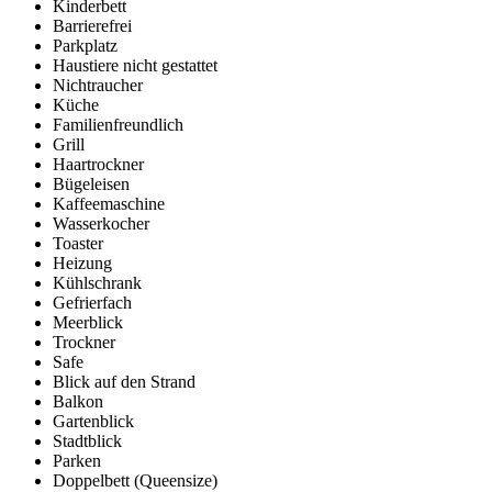
Kinderbett
Barrierefrei
Parkplatz
Haustiere nicht gestattet
Nichtraucher
Küche
Familienfreundlich
Grill
Haartrockner
Bügeleisen
Kaffeemaschine
Wasserkocher
Toaster
Heizung
Kühlschrank
Gefrierfach
Meerblick
Trockner
Safe
Blick auf den Strand
Balkon
Gartenblick
Stadtblick
Parken
Doppelbett (Queensize)