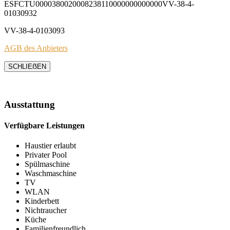
ESFCTU0000380020008238110000000000000VV-38-4-
01030932
VV-38-4-0103093
AGB des Anbieters
SCHLIEẞEN
Ausstattung
Verfügbare Leistungen
Haustier erlaubt
Privater Pool
Spülmaschine
Waschmaschine
TV
WLAN
Kinderbett
Nichtraucher
Küche
Familienfreundlich