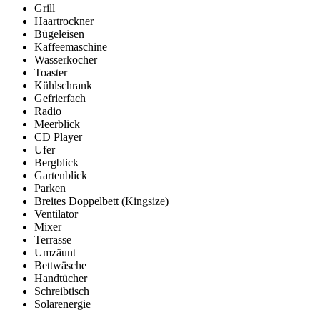
Grill
Haartrockner
Bügeleisen
Kaffeemaschine
Wasserkocher
Toaster
Kühlschrank
Gefrierfach
Radio
Meerblick
CD Player
Ufer
Bergblick
Gartenblick
Parken
Breites Doppelbett (Kingsize)
Ventilator
Mixer
Terrasse
Umzäunt
Bettwäsche
Handtücher
Schreibtisch
Solarenergie