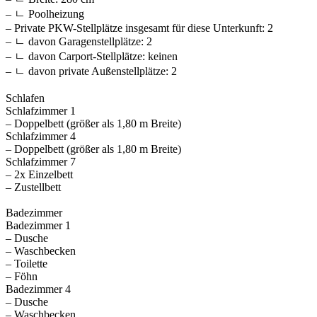
– ㄴ Poolheizung
– Private PKW-Stellplätze insgesamt für diese Unterkunft: 2
– ㄴ davon Garagenstellplätze: 2
– ㄴ davon Carport-Stellplätze: keinen
– ㄴ davon private Außen­stellplätze: 2
Schlafen
Schlafzimmer 1
– Doppelbett (größer als 1,80 m Breite)
Schlafzimmer 4
– Doppelbett (größer als 1,80 m Breite)
Schlafzimmer 7
– 2x Einzelbett
– Zustellbett
Badezimmer
Badezimmer 1
– Dusche
– Waschbecken
– Toilette
– Föhn
Badezimmer 4
– Dusche
– Waschbecken