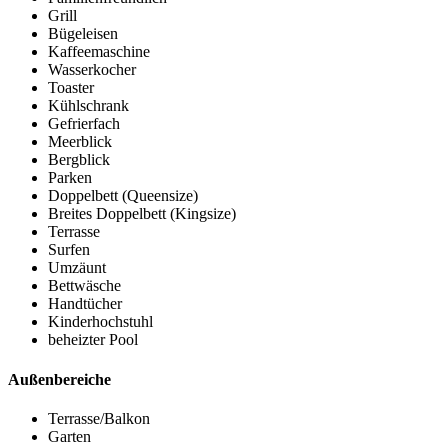
Grill
Bügeleisen
Kaffeemaschine
Wasserkocher
Toaster
Kühlschrank
Gefrierfach
Meerblick
Bergblick
Parken
Doppelbett (Queensize)
Breites Doppelbett (Kingsize)
Terrasse
Surfen
Umzäunt
Bettwäsche
Handtücher
Kinderhochstuhl
beheizter Pool
Außenbereiche
Terrasse/Balkon
Garten