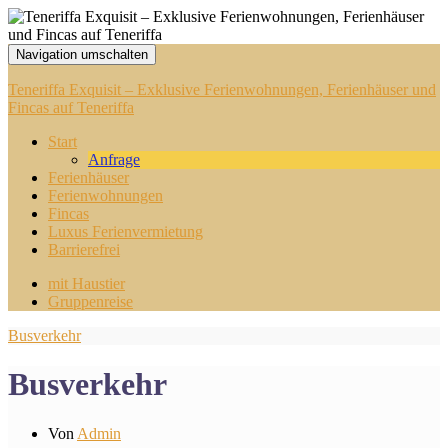
Navigation umschalten
Teneriffa Exquisit – Exklusive Ferienwohnungen, Ferienhäuser und
Fincas auf Teneriffa
Start
Anfrage
Ferienhäuser
Ferienwohnungen
Fincas
Luxus Ferienvermietung
Barrierefrei
mit Haustier
Gruppenreise
Busverkehr
Busverkehr
Von
Admin