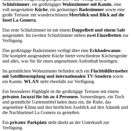
Schlafzimmer
, ein großzügiges
Wohnzimmer mit Kamin
, eine
voll ausgestattete
Küche
, ein geräumiges
Badezimmer
sowie eine
große Terrasse mit wunderschönem
Meerblick und Blick auf die
Insel La Gomera
.
Das erste Schlafzimmer ist mit einem
Doppelbett und einem Safe
ausgestattet. Im zweiten Schlafzimmer stehen
zwei Einzelbetten
zur
Verfügung.
Das großzügige Badezimmer verfügt über eine
Eckbadewanne
.
Die komplett ausgestattete Küche bietet verschiedene Küchengeräte
und alles, was Sie für einen angenehmen Aufenthalt benötigen.
Im gemütlichen Wohnzimmer befinden sich ein
Flachbildfernseher
mit Satellitenempfang und internationalen TV-Sendern
sowie
ein Kamin.
WLAN
steht ebenfalls zur Verfügung.
Ein besonderes Highlight ist die großzügige Terrasse mit einem
privaten Jacuzzi für bis zu 4 Personen
. Sonnenliegen, ein Tisch
und gemütliche Gartenmöbel laden dazu ein, die Ruhe, das
angenehme Klima und den herrlichen Ausblick auf den Atlantik und
die Nachbarinsel La Gomera zu genießen.
Ein
privater Parkplatz
steht direkt an der Unterkunft zur
Verfügung.