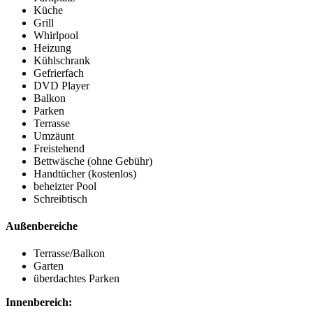
Küche
Grill
Whirlpool
Heizung
Kühlschrank
Gefrierfach
DVD Player
Balkon
Parken
Terrasse
Umzäunt
Freistehend
Bettwäsche (ohne Gebühr)
Handtücher (kostenlos)
beheizter Pool
Schreibtisch
Außenbereiche
Terrasse/Balkon
Garten
überdachtes Parken
Innenbereich: