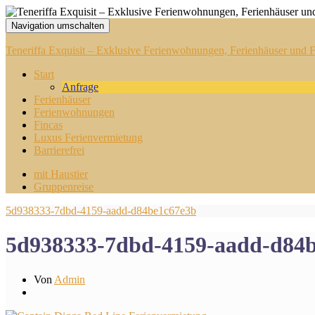
Navigation umschalten
Teneriffa Exquisit – Exklusive Ferienwohnungen, Ferienhäuser und Fi
Start
Anfrage
Ferienhäuser
Ferienwohnungen
Fincas
Luxus Ferienvermietung
Barrierefrei
mit Haustier
Gruppenreise
5d938333-7dbd-4159-aadd-d84be1c67e3b
5d938333-7dbd-4159-aadd-d84
Von
Admin