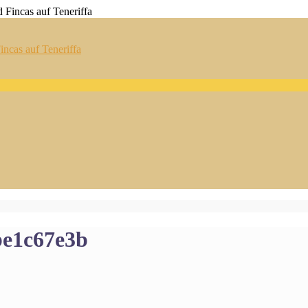
ncas auf Teneriffa
be1c67e3b