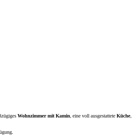
oßzügiges
Wohnzimmer mit Kamin
, eine voll ausgestattete
Küche
,
ügung.