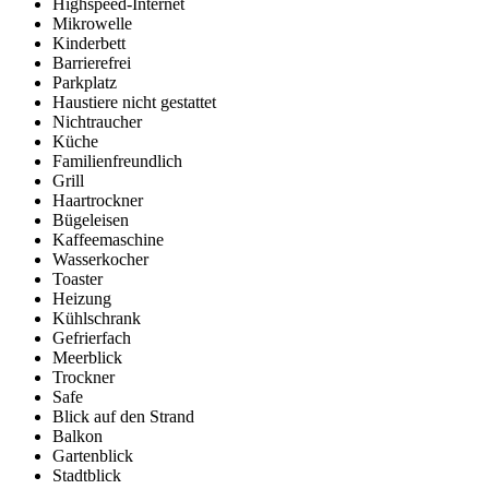
Highspeed-Internet
Mikrowelle
Kinderbett
Barrierefrei
Parkplatz
Haustiere nicht gestattet
Nichtraucher
Küche
Familienfreundlich
Grill
Haartrockner
Bügeleisen
Kaffeemaschine
Wasserkocher
Toaster
Heizung
Kühlschrank
Gefrierfach
Meerblick
Trockner
Safe
Blick auf den Strand
Balkon
Gartenblick
Stadtblick