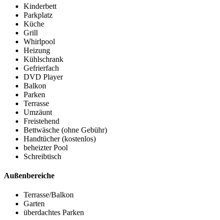
Kinderbett
Parkplatz
Küche
Grill
Whirlpool
Heizung
Kühlschrank
Gefrierfach
DVD Player
Balkon
Parken
Terrasse
Umzäunt
Freistehend
Bettwäsche (ohne Gebühr)
Handtücher (kostenlos)
beheizter Pool
Schreibtisch
Außenbereiche
Terrasse/Balkon
Garten
überdachtes Parken