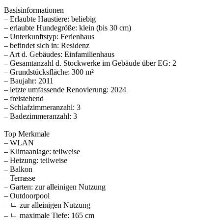
Basisinformationen
– Erlaubte Haustiere: beliebig
– erlaubte Hundegröße: klein (bis 30 cm)
– Unterkunftstyp: Ferienhaus
– befindet sich in: Residenz
– Art d. Gebäudes: Einfamilienhaus
– Gesamtanzahl d. Stockwerke im Gebäude über EG: 2
– Grundstücksfläche: 300 m²
– Baujahr: 2011
– letzte umfassende Renovierung: 2024
– freistehend
– Schlafzimmeranzahl: 3
– Badezimmeranzahl: 3
Top Merkmale
– WLAN
– Klimaanlage: teilweise
– Heizung: teilweise
– Balkon
– Terrasse
– Garten: zur alleinigen Nutzung
– Outdoorpool
– ㄴ zur alleinigen Nutzung
– ㄴ maximale Tiefe: 165 cm