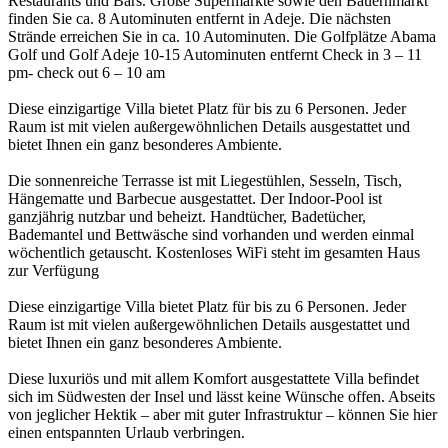
Restaurants und Bars. Große Supermärkte sowie den Bauernmarkt
finden Sie ca. 8 Autominuten entfernt in Adeje. Die nächsten
Strände erreichen Sie in ca. 10 Autominuten. Die Golfplätze Abama
Golf und Golf Adeje 10-15 Autominuten entfernt Check in 3 – 11
pm- check out 6 – 10 am
Diese einzigartige Villa bietet Platz für bis zu 6 Personen. Jeder
Raum ist mit vielen außergewöhnlichen Details ausgestattet und
bietet Ihnen ein ganz besonderes Ambiente.
Die sonnenreiche Terrasse ist mit Liegestühlen, Sesseln, Tisch,
Hängematte und Barbecue ausgestattet. Der Indoor-Pool ist
ganzjährig nutzbar und beheizt. Handtücher, Badetücher,
Bademantel und Bettwäsche sind vorhanden und werden einmal
wöchentlich getauscht. Kostenloses WiFi steht im gesamten Haus
zur Verfügung
Diese einzigartige Villa bietet Platz für bis zu 6 Personen. Jeder
Raum ist mit vielen außergewöhnlichen Details ausgestattet und
bietet Ihnen ein ganz besonderes Ambiente.
Diese luxuriös und mit allem Komfort ausgestattete Villa befindet
sich im Südwesten der Insel und lässt keine Wünsche offen. Abseits
von jeglicher Hektik – aber mit guter Infrastruktur – können Sie hier
einen entspannten Urlaub verbringen.