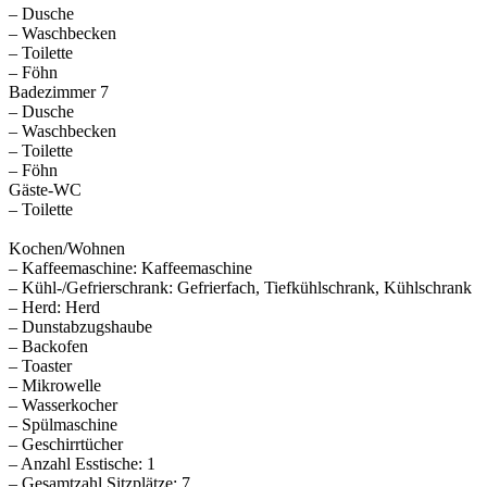
– Dusche
– Waschbecken
– Toilette
– Föhn
Badezimmer 7
– Dusche
– Waschbecken
– Toilette
– Föhn
Gäste-WC
– Toilette
Kochen/Wohnen
– Kaffeemaschine: Kaffeemaschine
– Kühl-/Gefrierschrank: Gefrierfach, Tiefkühlschrank, Kühlschrank
– Herd: Herd
– Dunstabzugshaube
– Backofen
– Toaster
– Mikrowelle
– Wasserkocher
– Spülmaschine
– Geschirrtücher
– Anzahl Esstische: 1
– Gesamtzahl Sitzplätze: 7