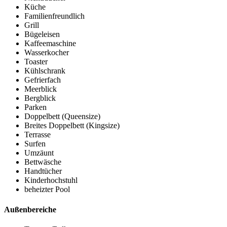
Küche
Familienfreundlich
Grill
Bügeleisen
Kaffeemaschine
Wasserkocher
Toaster
Kühlschrank
Gefrierfach
Meerblick
Bergblick
Parken
Doppelbett (Queensize)
Breites Doppelbett (Kingsize)
Terrasse
Surfen
Umzäunt
Bettwäsche
Handtücher
Kinderhochstuhl
beheizter Pool
Außenbereiche