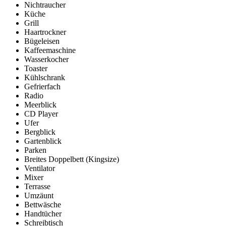
Nichtraucher
Küche
Grill
Haartrockner
Bügeleisen
Kaffeemaschine
Wasserkocher
Toaster
Kühlschrank
Gefrierfach
Radio
Meerblick
CD Player
Ufer
Bergblick
Gartenblick
Parken
Breites Doppelbett (Kingsize)
Ventilator
Mixer
Terrasse
Umzäunt
Bettwäsche
Handtücher
Schreibtisch