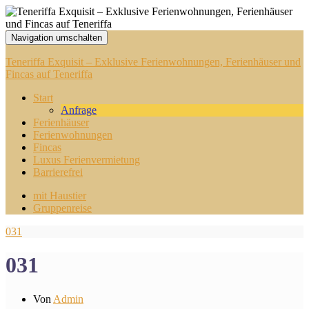
Navigation umschalten
Teneriffa Exquisit – Exklusive Ferienwohnungen, Ferienhäuser und
Fincas auf Teneriffa
Start
Anfrage
Ferienhäuser
Ferienwohnungen
Fincas
Luxus Ferienvermietung
Barrierefrei
mit Haustier
Gruppenreise
031
031
Von
Admin