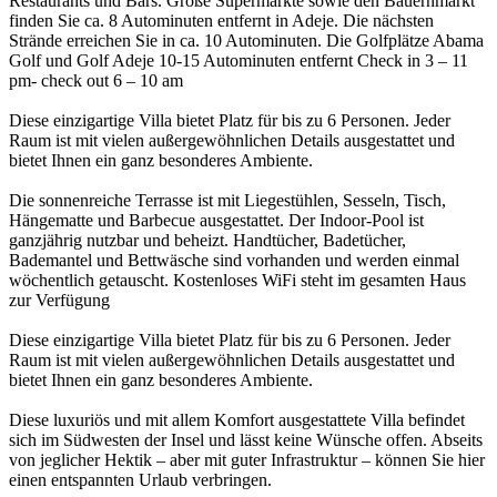
Restaurants und Bars. Große Supermärkte sowie den Bauernmarkt
finden Sie ca. 8 Autominuten entfernt in Adeje. Die nächsten
Strände erreichen Sie in ca. 10 Autominuten. Die Golfplätze Abama
Golf und Golf Adeje 10-15 Autominuten entfernt Check in 3 – 11
pm- check out 6 – 10 am
Diese einzigartige Villa bietet Platz für bis zu 6 Personen. Jeder
Raum ist mit vielen außergewöhnlichen Details ausgestattet und
bietet Ihnen ein ganz besonderes Ambiente.
Die sonnenreiche Terrasse ist mit Liegestühlen, Sesseln, Tisch,
Hängematte und Barbecue ausgestattet. Der Indoor-Pool ist
ganzjährig nutzbar und beheizt. Handtücher, Badetücher,
Bademantel und Bettwäsche sind vorhanden und werden einmal
wöchentlich getauscht. Kostenloses WiFi steht im gesamten Haus
zur Verfügung
Diese einzigartige Villa bietet Platz für bis zu 6 Personen. Jeder
Raum ist mit vielen außergewöhnlichen Details ausgestattet und
bietet Ihnen ein ganz besonderes Ambiente.
Diese luxuriös und mit allem Komfort ausgestattete Villa befindet
sich im Südwesten der Insel und lässt keine Wünsche offen. Abseits
von jeglicher Hektik – aber mit guter Infrastruktur – können Sie hier
einen entspannten Urlaub verbringen.