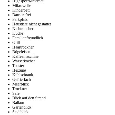
Highspeed-Internet
Mikrowelle
Kinderbett
Barrierefrei
Parkplatz
Haustiere nicht gestattet
Nichtraucher
Küche
Familienfreundlich
Grill
Haartrockner
Bügeleisen
Kaffeemaschine
Wasserkocher
Toaster
Heizung
Kühlschrank
Gefrierfach
Meerblick
Trockner
Safe
Blick auf den Strand
Balkon
Gartenblick
Stadtblick