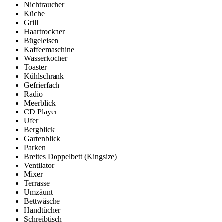
Nichtraucher
Küche
Grill
Haartrockner
Bügeleisen
Kaffeemaschine
Wasserkocher
Toaster
Kühlschrank
Gefrierfach
Radio
Meerblick
CD Player
Ufer
Bergblick
Gartenblick
Parken
Breites Doppelbett (Kingsize)
Ventilator
Mixer
Terrasse
Umzäunt
Bettwäsche
Handtücher
Schreibtisch