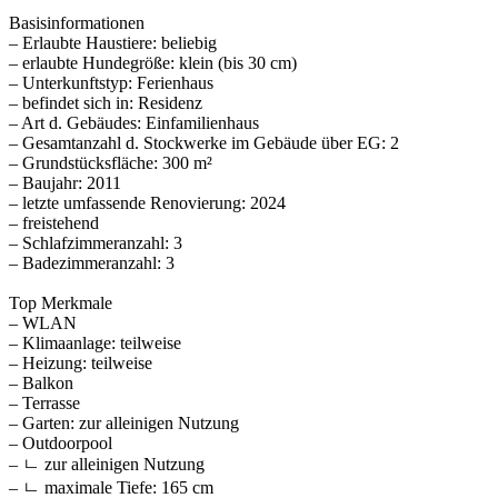
Basisinformationen
– Erlaubte Haustiere: beliebig
– erlaubte Hundegröße: klein (bis 30 cm)
– Unterkunftstyp: Ferienhaus
– befindet sich in: Residenz
– Art d. Gebäudes: Einfamilienhaus
– Gesamtanzahl d. Stockwerke im Gebäude über EG: 2
– Grundstücksfläche: 300 m²
– Baujahr: 2011
– letzte umfassende Renovierung: 2024
– freistehend
– Schlafzimmeranzahl: 3
– Badezimmeranzahl: 3
Top Merkmale
– WLAN
– Klimaanlage: teilweise
– Heizung: teilweise
– Balkon
– Terrasse
– Garten: zur alleinigen Nutzung
– Outdoorpool
– ㄴ zur alleinigen Nutzung
– ㄴ maximale Tiefe: 165 cm