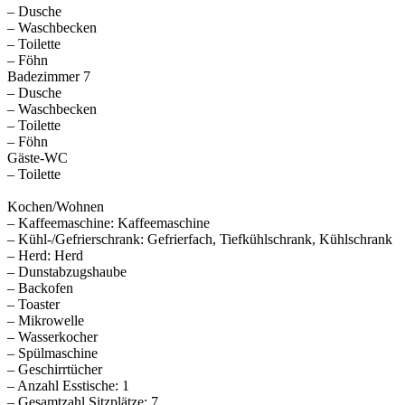
– Dusche
– Waschbecken
– Toilette
– Föhn
Badezimmer 7
– Dusche
– Waschbecken
– Toilette
– Föhn
Gäste-WC
– Toilette
Kochen/Wohnen
– Kaffeemaschine: Kaffeemaschine
– Kühl-/Gefrierschrank: Gefrierfach, Tiefkühlschrank, Kühlschrank
– Herd: Herd
– Dunstabzugshaube
– Backofen
– Toaster
– Mikrowelle
– Wasserkocher
– Spülmaschine
– Geschirrtücher
– Anzahl Esstische: 1
– Gesamtzahl Sitzplätze: 7