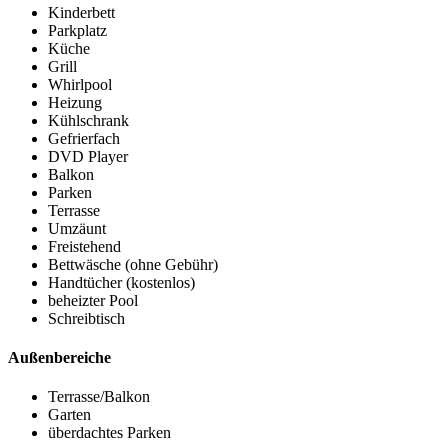
Kinderbett
Parkplatz
Küche
Grill
Whirlpool
Heizung
Kühlschrank
Gefrierfach
DVD Player
Balkon
Parken
Terrasse
Umzäunt
Freistehend
Bettwäsche (ohne Gebühr)
Handtücher (kostenlos)
beheizter Pool
Schreibtisch
Außenbereiche
Terrasse/Balkon
Garten
überdachtes Parken