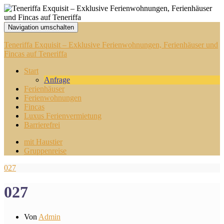
Navigation umschalten
Teneriffa Exquisit – Exklusive Ferienwohnungen, Ferienhäuser und
Fincas auf Teneriffa
Start
Anfrage
Ferienhäuser
Ferienwohnungen
Fincas
Luxus Ferienvermietung
Barrierefrei
mit Haustier
Gruppenreise
027
027
Von
Admin