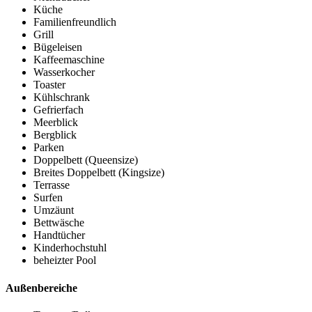
Küche
Familienfreundlich
Grill
Bügeleisen
Kaffeemaschine
Wasserkocher
Toaster
Kühlschrank
Gefrierfach
Meerblick
Bergblick
Parken
Doppelbett (Queensize)
Breites Doppelbett (Kingsize)
Terrasse
Surfen
Umzäunt
Bettwäsche
Handtücher
Kinderhochstuhl
beheizter Pool
Außenbereiche