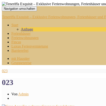
Navigation umschalten
Teneriffa Exquisit – Exklusive Ferienwohnungen, Ferienhäuser und Fi
Start
Anfrage
Ferienhäuser
Ferienwohnungen
Fincas
Luxus Ferienvermietung
Barrierefrei
mit Haustier
Gruppenreise
023
023
Von
Admin