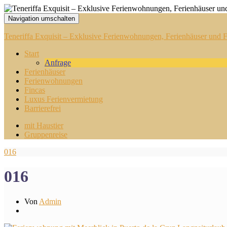
Navigation umschalten
Teneriffa Exquisit – Exklusive Ferienwohnungen, Ferienhäuser und Fi
Start
Anfrage
Ferienhäuser
Ferienwohnungen
Fincas
Luxus Ferienvermietung
Barrierefrei
mit Haustier
Gruppenreise
016
016
Von
Admin