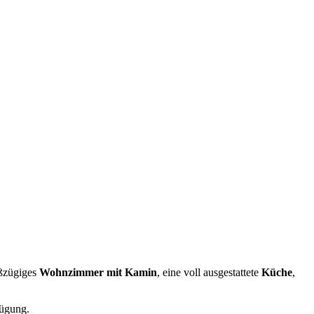
oßzügiges
Wohnzimmer mit Kamin
, eine voll ausgestattete
Küche
,
ügung.