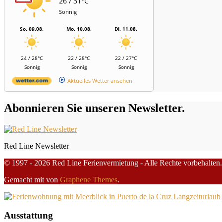
26 / 31°C
Sonnig
So, 09.08.
Mo, 10.08.
Di, 11.08.
24 / 28°C
22 / 28°C
22 / 27°C
Sonnig
Sonnig
Sonnig
Aktuelles Wetter ansehen
Abonnieren Sie unseren Newsletter.
Red Line Newsletter
© 1997 - 2026 Red Line Ferienvermietung - Alle Rechte vorbehalten.
Gemacht mit
von
Graphene Themes
.
Ausstattung