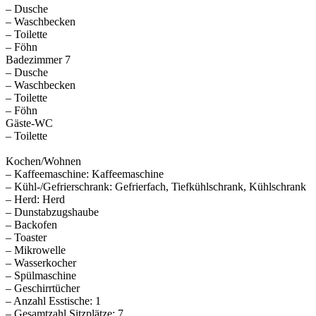
– Dusche
– Waschbecken
– Toilette
– Föhn
Badezimmer 7
– Dusche
– Waschbecken
– Toilette
– Föhn
Gäste-WC
– Toilette
Kochen/Wohnen
– Kaffeemaschine: Kaffeemaschine
– Kühl-/Gefrierschrank: Gefrierfach, Tiefkühlschrank, Kühlschrank
– Herd: Herd
– Dunstabzugshaube
– Backofen
– Toaster
– Mikrowelle
– Wasserkocher
– Spülmaschine
– Geschirrtücher
– Anzahl Esstische: 1
– Gesamtzahl Sitzplätze: 7