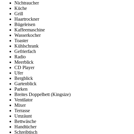
Nichtraucher
Küche
Grill
Haartrockner
Bügeleisen
Kaffeemaschine
Wasserkocher
Toaster
Kühlschrank
Gefrierfach
Radio
Meerblick
CD Player
Ufer
Bergblick
Gartenblick
Parken
Breites Doppelbett (Kingsize)
Ventilator
Mixer
Terrasse
Umzäunt
Bettwäsche
Handtücher
Schreibtisch