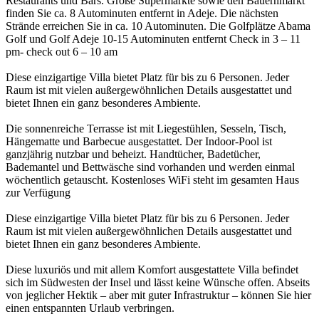
Restaurants und Bars. Große Supermärkte sowie den Bauernmarkt
finden Sie ca. 8 Autominuten entfernt in Adeje. Die nächsten
Strände erreichen Sie in ca. 10 Autominuten. Die Golfplätze Abama
Golf und Golf Adeje 10-15 Autominuten entfernt Check in 3 – 11
pm- check out 6 – 10 am
Diese einzigartige Villa bietet Platz für bis zu 6 Personen. Jeder
Raum ist mit vielen außergewöhnlichen Details ausgestattet und
bietet Ihnen ein ganz besonderes Ambiente.
Die sonnenreiche Terrasse ist mit Liegestühlen, Sesseln, Tisch,
Hängematte und Barbecue ausgestattet. Der Indoor-Pool ist
ganzjährig nutzbar und beheizt. Handtücher, Badetücher,
Bademantel und Bettwäsche sind vorhanden und werden einmal
wöchentlich getauscht. Kostenloses WiFi steht im gesamten Haus
zur Verfügung
Diese einzigartige Villa bietet Platz für bis zu 6 Personen. Jeder
Raum ist mit vielen außergewöhnlichen Details ausgestattet und
bietet Ihnen ein ganz besonderes Ambiente.
Diese luxuriös und mit allem Komfort ausgestattete Villa befindet
sich im Südwesten der Insel und lässt keine Wünsche offen. Abseits
von jeglicher Hektik – aber mit guter Infrastruktur – können Sie hier
einen entspannten Urlaub verbringen.