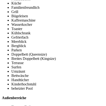
Küche
Familienfreundlich
Grill
Bügeleisen
Kaffeemaschine
Wasserkocher
Toaster
Kühlschrank
Gefrierfach
Meerblick
Bergblick
Parken
Doppelbett (Queensize)
Breites Doppelbett (Kingsize)
Terrasse
Surfen
Umzäunt
Bettwäsche
Handtücher
Kinderhochstuhl
beheizter Pool
Außenbereiche