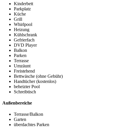
Kinderbett
Parkplatz
Küche
Grill
Whirlpool
Heizung
Kühlschrank
Gefrierfach
DVD Player
Balkon
Parken
Terrasse
Umzäunt
Freistehend
Bettwäsche (ohne Gebühr)
Handtücher (kostenlos)
beheizter Pool
Schreibtisch
Außenbereiche
Terrasse/Balkon
Garten
überdachtes Parken