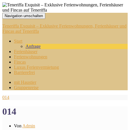
Navigation umschalten
Teneriffa Exquisit – Exklusive Ferienwohnungen, Ferienhäuser und
Fincas auf Teneriffa
Start
Anfrage
Ferienhäuser
Ferienwohnungen
Fincas
Luxus Ferienvermietung
Barrierefrei
mit Haustier
Gruppenreise
014
014
Von
Admin