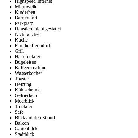
Highspeed-Internet
Mikrowelle
Kinderbett
Barrierefrei
Parkplatz
Haustiere nicht gestattet
Nichtraucher
Küche
Familienfreundlich
Grill
Haartrockner
Bügeleisen
Kaffeemaschine
Wasserkocher
Toaster
Heizung
Kühlschrank
Gefrierfach
Meerblick
Trockner
Safe
Blick auf den Strand
Balkon
Gartenblick
Stadtblick