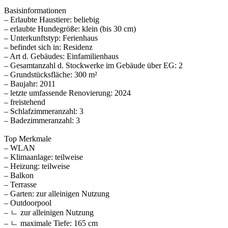
Basisinformationen
– Erlaubte Haustiere: beliebig
– erlaubte Hundegröße: klein (bis 30 cm)
– Unterkunftstyp: Ferienhaus
– befindet sich in: Residenz
– Art d. Gebäudes: Einfamilienhaus
– Gesamtanzahl d. Stockwerke im Gebäude über EG: 2
– Grundstücksfläche: 300 m²
– Baujahr: 2011
– letzte umfassende Renovierung: 2024
– freistehend
– Schlafzimmeranzahl: 3
– Badezimmeranzahl: 3
Top Merkmale
– WLAN
– Klimaanlage: teilweise
– Heizung: teilweise
– Balkon
– Terrasse
– Garten: zur alleinigen Nutzung
– Outdoorpool
– ㄴ zur alleinigen Nutzung
– ㄴ maximale Tiefe: 165 cm