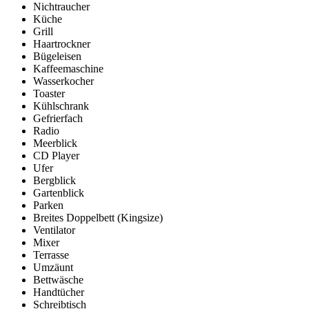
Nichtraucher
Küche
Grill
Haartrockner
Bügeleisen
Kaffeemaschine
Wasserkocher
Toaster
Kühlschrank
Gefrierfach
Radio
Meerblick
CD Player
Ufer
Bergblick
Gartenblick
Parken
Breites Doppelbett (Kingsize)
Ventilator
Mixer
Terrasse
Umzäunt
Bettwäsche
Handtücher
Schreibtisch