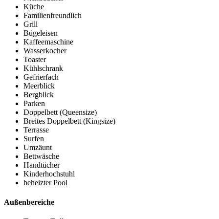
Küche
Familienfreundlich
Grill
Bügeleisen
Kaffeemaschine
Wasserkocher
Toaster
Kühlschrank
Gefrierfach
Meerblick
Bergblick
Parken
Doppelbett (Queensize)
Breites Doppelbett (Kingsize)
Terrasse
Surfen
Umzäunt
Bettwäsche
Handtücher
Kinderhochstuhl
beheizter Pool
Außenbereiche