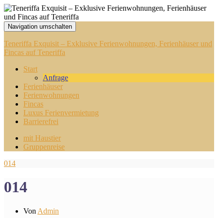
Navigation umschalten
Teneriffa Exquisit – Exklusive Ferienwohnungen, Ferienhäuser und
Fincas auf Teneriffa
Start
Anfrage
Ferienhäuser
Ferienwohnungen
Fincas
Luxus Ferienvermietung
Barrierefrei
mit Haustier
Gruppenreise
014
014
Von
Admin