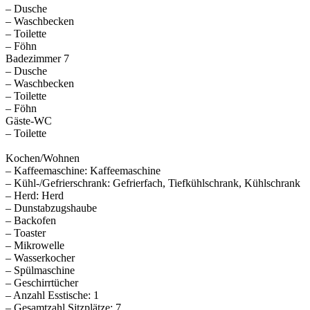
– Dusche
– Waschbecken
– Toilette
– Föhn
Badezimmer 7
– Dusche
– Waschbecken
– Toilette
– Föhn
Gäste-WC
– Toilette
Kochen/Wohnen
– Kaffeemaschine: Kaffeemaschine
– Kühl-/Gefrierschrank: Gefrierfach, Tiefkühlschrank, Kühlschrank
– Herd: Herd
– Dunstabzugshaube
– Backofen
– Toaster
– Mikrowelle
– Wasserkocher
– Spülmaschine
– Geschirrtücher
– Anzahl Esstische: 1
– Gesamtzahl Sitzplätze: 7