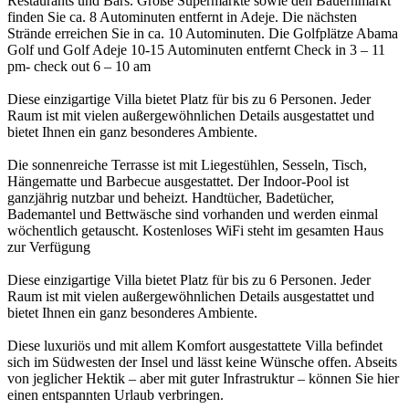
Restaurants und Bars. Große Supermärkte sowie den Bauernmarkt
finden Sie ca. 8 Autominuten entfernt in Adeje. Die nächsten
Strände erreichen Sie in ca. 10 Autominuten. Die Golfplätze Abama
Golf und Golf Adeje 10-15 Autominuten entfernt Check in 3 – 11
pm- check out 6 – 10 am
Diese einzigartige Villa bietet Platz für bis zu 6 Personen. Jeder
Raum ist mit vielen außergewöhnlichen Details ausgestattet und
bietet Ihnen ein ganz besonderes Ambiente.
Die sonnenreiche Terrasse ist mit Liegestühlen, Sesseln, Tisch,
Hängematte und Barbecue ausgestattet. Der Indoor-Pool ist
ganzjährig nutzbar und beheizt. Handtücher, Badetücher,
Bademantel und Bettwäsche sind vorhanden und werden einmal
wöchentlich getauscht. Kostenloses WiFi steht im gesamten Haus
zur Verfügung
Diese einzigartige Villa bietet Platz für bis zu 6 Personen. Jeder
Raum ist mit vielen außergewöhnlichen Details ausgestattet und
bietet Ihnen ein ganz besonderes Ambiente.
Diese luxuriös und mit allem Komfort ausgestattete Villa befindet
sich im Südwesten der Insel und lässt keine Wünsche offen. Abseits
von jeglicher Hektik – aber mit guter Infrastruktur – können Sie hier
einen entspannten Urlaub verbringen.