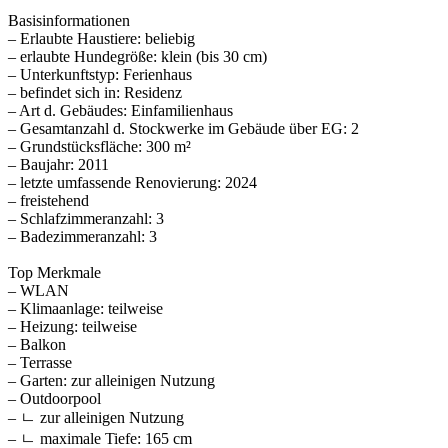
Basisinformationen
– Erlaubte Haustiere: beliebig
– erlaubte Hundegröße: klein (bis 30 cm)
– Unterkunftstyp: Ferienhaus
– befindet sich in: Residenz
– Art d. Gebäudes: Einfamilienhaus
– Gesamtanzahl d. Stockwerke im Gebäude über EG: 2
– Grundstücksfläche: 300 m²
– Baujahr: 2011
– letzte umfassende Renovierung: 2024
– freistehend
– Schlafzimmeranzahl: 3
– Badezimmeranzahl: 3
Top Merkmale
– WLAN
– Klimaanlage: teilweise
– Heizung: teilweise
– Balkon
– Terrasse
– Garten: zur alleinigen Nutzung
– Outdoorpool
– ㄴ zur alleinigen Nutzung
– ㄴ maximale Tiefe: 165 cm