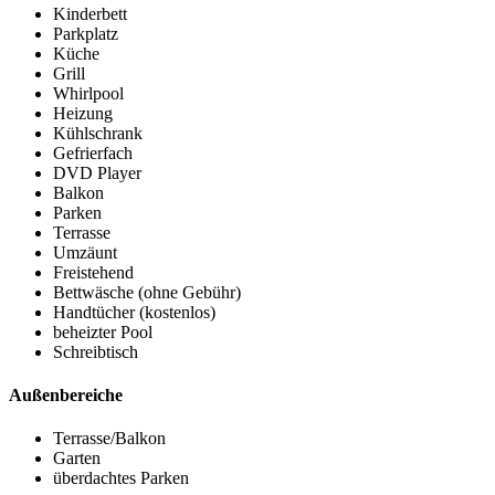
Kinderbett
Parkplatz
Küche
Grill
Whirlpool
Heizung
Kühlschrank
Gefrierfach
DVD Player
Balkon
Parken
Terrasse
Umzäunt
Freistehend
Bettwäsche (ohne Gebühr)
Handtücher (kostenlos)
beheizter Pool
Schreibtisch
Außenbereiche
Terrasse/Balkon
Garten
überdachtes Parken