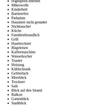
Highspeed-Internet
Mikrowelle
Kinderbett
Barrierefrei
Parkplatz
Haustiere nicht gestattet
Nichtraucher
Küche
Familienfreundlich
Grill
Haartrockner
Bügeleisen
Kaffeemaschine
Wasserkocher
Toaster
Heizung
Kühlschrank
Gefrierfach
Meerblick
Trockner
Safe
Blick auf den Strand
Balkon
Gartenblick
Stadtblick