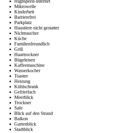
Highspeed-Internet
Mikrowelle
Kinderbett
Barrierefrei
Parkplatz
Haustiere nicht gestattet
Nichtraucher
Küche
Familienfreundlich
Grill
Haartrockner
Bügeleisen
Kaffeemaschine
Wasserkocher
Toaster
Heizung
Kühlschrank
Gefrierfach
Meerblick
Trockner
Safe
Blick auf den Strand
Balkon
Gartenblick
Stadtblick