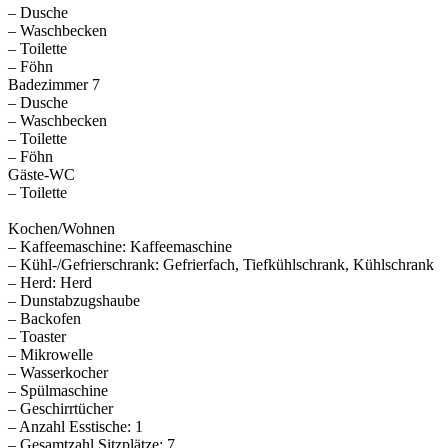
– Dusche
– Waschbecken
– Toilette
– Föhn
Badezimmer 7
– Dusche
– Waschbecken
– Toilette
– Föhn
Gäste-WC
– Toilette
Kochen/Wohnen
– Kaffeemaschine: Kaffeemaschine
– Kühl-/Gefrierschrank: Gefrierfach, Tiefkühlschrank, Kühlschrank
– Herd: Herd
– Dunstabzugshaube
– Backofen
– Toaster
– Mikrowelle
– Wasserkocher
– Spülmaschine
– Geschirrtücher
– Anzahl Esstische: 1
– Gesamtzahl Sitzplätze: 7