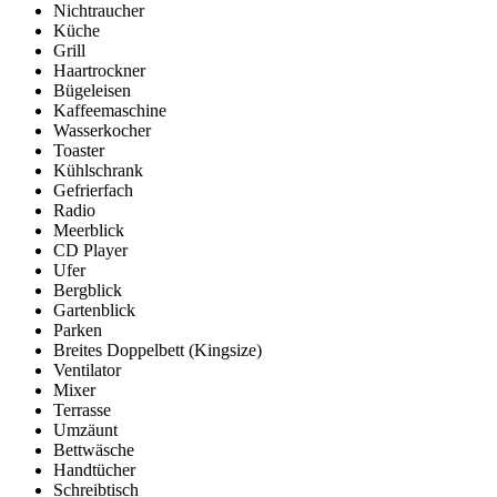
Nichtraucher
Küche
Grill
Haartrockner
Bügeleisen
Kaffeemaschine
Wasserkocher
Toaster
Kühlschrank
Gefrierfach
Radio
Meerblick
CD Player
Ufer
Bergblick
Gartenblick
Parken
Breites Doppelbett (Kingsize)
Ventilator
Mixer
Terrasse
Umzäunt
Bettwäsche
Handtücher
Schreibtisch