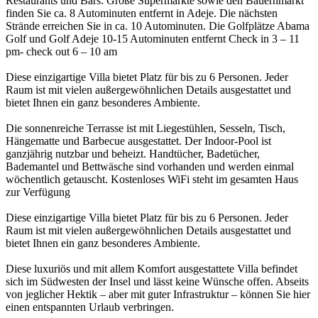
Restaurants und Bars. Große Supermärkte sowie den Bauernmarkt
finden Sie ca. 8 Autominuten entfernt in Adeje. Die nächsten
Strände erreichen Sie in ca. 10 Autominuten. Die Golfplätze Abama
Golf und Golf Adeje 10-15 Autominuten entfernt Check in 3 – 11
pm- check out 6 – 10 am
Diese einzigartige Villa bietet Platz für bis zu 6 Personen. Jeder
Raum ist mit vielen außergewöhnlichen Details ausgestattet und
bietet Ihnen ein ganz besonderes Ambiente.
Die sonnenreiche Terrasse ist mit Liegestühlen, Sesseln, Tisch,
Hängematte und Barbecue ausgestattet. Der Indoor-Pool ist
ganzjährig nutzbar und beheizt. Handtücher, Badetücher,
Bademantel und Bettwäsche sind vorhanden und werden einmal
wöchentlich getauscht. Kostenloses WiFi steht im gesamten Haus
zur Verfügung
Diese einzigartige Villa bietet Platz für bis zu 6 Personen. Jeder
Raum ist mit vielen außergewöhnlichen Details ausgestattet und
bietet Ihnen ein ganz besonderes Ambiente.
Diese luxuriös und mit allem Komfort ausgestattete Villa befindet
sich im Südwesten der Insel und lässt keine Wünsche offen. Abseits
von jeglicher Hektik – aber mit guter Infrastruktur – können Sie hier
einen entspannten Urlaub verbringen.