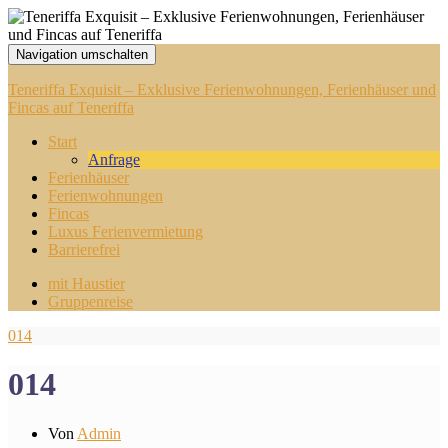
Navigation umschalten
Teneriffa Exquisit – Exklusive Ferienwohnungen, Ferienhäuser und
Fincas auf Teneriffa
Start
Anfrage
Ferienhäuser
Ferienwohnungen
Fincas
Luxus Ferienvermietung
Barrierefrei
mit Haustier
Gruppenreise
014
014
Von
Admin