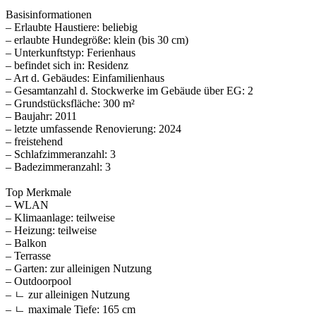
Basisinformationen
– Erlaubte Haustiere: beliebig
– erlaubte Hundegröße: klein (bis 30 cm)
– Unterkunftstyp: Ferienhaus
– befindet sich in: Residenz
– Art d. Gebäudes: Einfamilienhaus
– Gesamtanzahl d. Stockwerke im Gebäude über EG: 2
– Grundstücksfläche: 300 m²
– Baujahr: 2011
– letzte umfassende Renovierung: 2024
– freistehend
– Schlafzimmeranzahl: 3
– Badezimmeranzahl: 3
Top Merkmale
– WLAN
– Klimaanlage: teilweise
– Heizung: teilweise
– Balkon
– Terrasse
– Garten: zur alleinigen Nutzung
– Outdoorpool
– ㄴ zur alleinigen Nutzung
– ㄴ maximale Tiefe: 165 cm