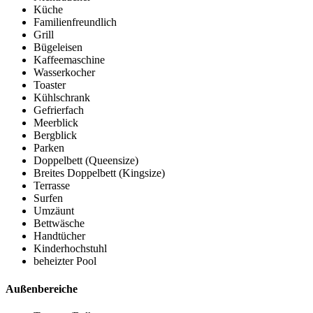
Küche
Familienfreundlich
Grill
Bügeleisen
Kaffeemaschine
Wasserkocher
Toaster
Kühlschrank
Gefrierfach
Meerblick
Bergblick
Parken
Doppelbett (Queensize)
Breites Doppelbett (Kingsize)
Terrasse
Surfen
Umzäunt
Bettwäsche
Handtücher
Kinderhochstuhl
beheizter Pool
Außenbereiche