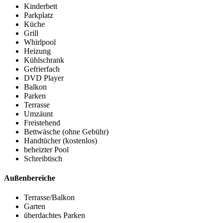
Kinderbett
Parkplatz
Küche
Grill
Whirlpool
Heizung
Kühlschrank
Gefrierfach
DVD Player
Balkon
Parken
Terrasse
Umzäunt
Freistehend
Bettwäsche (ohne Gebühr)
Handtücher (kostenlos)
beheizter Pool
Schreibtisch
Außenbereiche
Terrasse/Balkon
Garten
überdachtes Parken