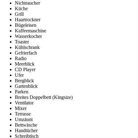
Nichtraucher
Küche
Grill
Haartrockner
Bügeleisen
Kaffeemaschine
Wasserkocher
Toaster
Kühlschrank
Gefrierfach
Radio
Meerblick
CD Player
Ufer
Bergblick
Gartenblick
Parken
Breites Doppelbett (Kingsize)
Ventilator
Mixer
Terrasse
Umzäunt
Bettwäsche
Handtücher
Schreibtisch