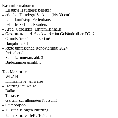
Basisinformationen
– Erlaubte Haustiere: beliebig
– erlaubte Hundegröße: klein (bis 30 cm)
– Unterkunftstyp: Ferienhaus
– befindet sich in: Residenz
– Art d. Gebäudes: Einfamilienhaus
– Gesamtanzahl d. Stockwerke im Gebäude über EG: 2
– Grundstücksfläche: 300 m²
– Baujahr: 2011
– letzte umfassende Renovierung: 2024
– freistehend
– Schlafzimmeranzahl: 3
– Badezimmeranzahl: 3
Top Merkmale
– WLAN
– Klimaanlage: teilweise
– Heizung: teilweise
– Balkon
– Terrasse
– Garten: zur alleinigen Nutzung
– Outdoorpool
– ㄴ zur alleinigen Nutzung
– ㄴ maximale Tiefe: 165 cm