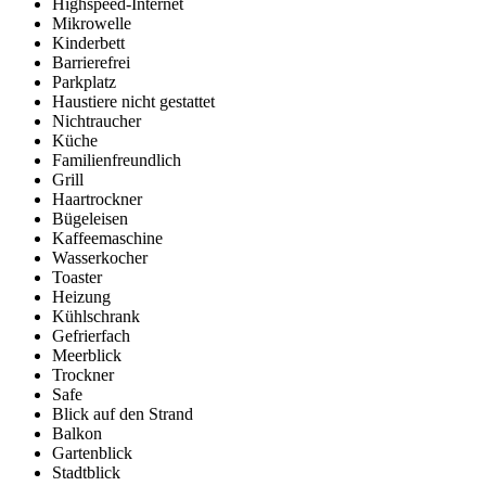
Highspeed-Internet
Mikrowelle
Kinderbett
Barrierefrei
Parkplatz
Haustiere nicht gestattet
Nichtraucher
Küche
Familienfreundlich
Grill
Haartrockner
Bügeleisen
Kaffeemaschine
Wasserkocher
Toaster
Heizung
Kühlschrank
Gefrierfach
Meerblick
Trockner
Safe
Blick auf den Strand
Balkon
Gartenblick
Stadtblick