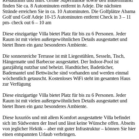
Restaurants und Bars. Große Supermärkte sowie den Bauernmarkt
finden Sie ca. 8 Autominuten entfernt in Adeje. Die nächsten
Strände erreichen Sie in ca. 10 Autominuten. Die Golfplätze Abama
Golf und Golf Adeje 10-15 Autominuten entfernt Check in 3 – 11
pm- check out 6 – 10 am
Diese einzigartige Villa bietet Platz für bis zu 6 Personen. Jeder
Raum ist mit vielen außergewöhnlichen Details ausgestattet und
bietet Ihnen ein ganz besonderes Ambiente.
Die sonnenreiche Terrasse ist mit Liegestühlen, Sesseln, Tisch,
Hängematte und Barbecue ausgestattet. Der Indoor-Pool ist
ganzjährig nutzbar und beheizt. Handtücher, Badetücher,
Bademantel und Bettwäsche sind vorhanden und werden einmal
wöchentlich getauscht. Kostenloses WiFi steht im gesamten Haus
zur Verfügung
Diese einzigartige Villa bietet Platz für bis zu 6 Personen. Jeder
Raum ist mit vielen außergewöhnlichen Details ausgestattet und
bietet Ihnen ein ganz besonderes Ambiente.
Diese luxuriös und mit allem Komfort ausgestattete Villa befindet
sich im Südwesten der Insel und lässt keine Wünsche offen. Abseits
von jeglicher Hektik – aber mit guter Infrastruktur – können Sie hier
einen entspannten Urlaub verbringen.