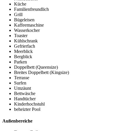
Küche
Familienfreundlich
Grill
Bügeleisen
Kaffeemaschine
Wasserkocher
Toaster
Kühlschrank
Gefrierfach
Meerblick
Bergblick
Parken
Doppelbett (Queensize)
Breites Doppelbett (Kingsize)
Terrasse
Surfen
Umzäunt
Bettwäsche
Handtücher
Kinderhochstuhl
beheizter Pool
Außenbereiche