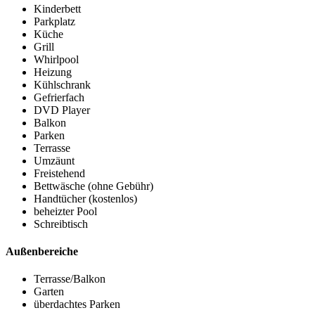
Kinderbett
Parkplatz
Küche
Grill
Whirlpool
Heizung
Kühlschrank
Gefrierfach
DVD Player
Balkon
Parken
Terrasse
Umzäunt
Freistehend
Bettwäsche (ohne Gebühr)
Handtücher (kostenlos)
beheizter Pool
Schreibtisch
Außenbereiche
Terrasse/Balkon
Garten
überdachtes Parken