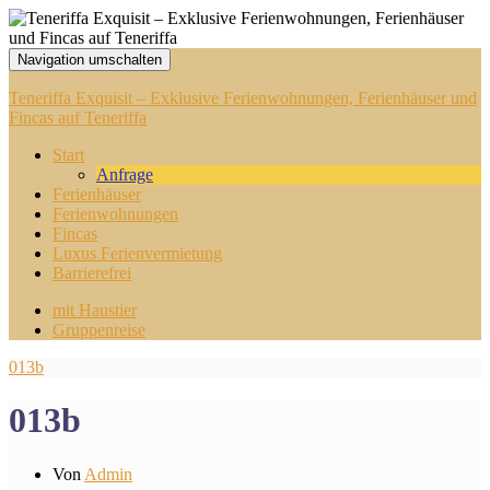
Navigation umschalten
Teneriffa Exquisit – Exklusive Ferienwohnungen, Ferienhäuser und
Fincas auf Teneriffa
Start
Anfrage
Ferienhäuser
Ferienwohnungen
Fincas
Luxus Ferienvermietung
Barrierefrei
mit Haustier
Gruppenreise
013b
013b
Von
Admin