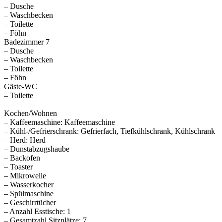
– Dusche
– Waschbecken
– Toilette
– Föhn
Badezimmer 7
– Dusche
– Waschbecken
– Toilette
– Föhn
Gäste-WC
– Toilette
Kochen/Wohnen
– Kaffeemaschine: Kaffeemaschine
– Kühl-/Gefrierschrank: Gefrierfach, Tiefkühlschrank, Kühlschrank
– Herd: Herd
– Dunstabzugshaube
– Backofen
– Toaster
– Mikrowelle
– Wasserkocher
– Spülmaschine
– Geschirrtücher
– Anzahl Esstische: 1
– Gesamtzahl Sitzplätze: 7