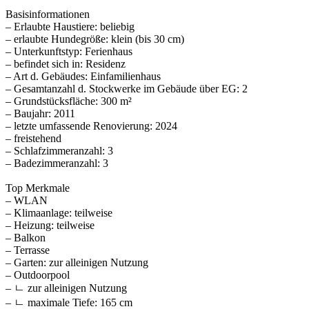
Basisinformationen
– Erlaubte Haustiere: beliebig
– erlaubte Hundegröße: klein (bis 30 cm)
– Unterkunftstyp: Ferienhaus
– befindet sich in: Residenz
– Art d. Gebäudes: Einfamilienhaus
– Gesamtanzahl d. Stockwerke im Gebäude über EG: 2
– Grundstücksfläche: 300 m²
– Baujahr: 2011
– letzte umfassende Renovierung: 2024
– freistehend
– Schlafzimmeranzahl: 3
– Badezimmeranzahl: 3
Top Merkmale
– WLAN
– Klimaanlage: teilweise
– Heizung: teilweise
– Balkon
– Terrasse
– Garten: zur alleinigen Nutzung
– Outdoorpool
– ㄴ zur alleinigen Nutzung
– ㄴ maximale Tiefe: 165 cm