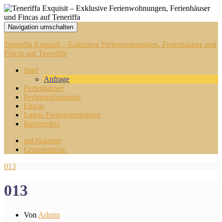
Navigation umschalten
Teneriffa Exquisit – Exklusive Ferienwohnungen, Ferienhäuser und
Fincas auf Teneriffa
Start
Anfrage
Ferienhäuser
Ferienwohnungen
Fincas
Luxus Ferienvermietung
Barrierefrei
mit Haustier
Gruppenreise
013
013
Von
Admin