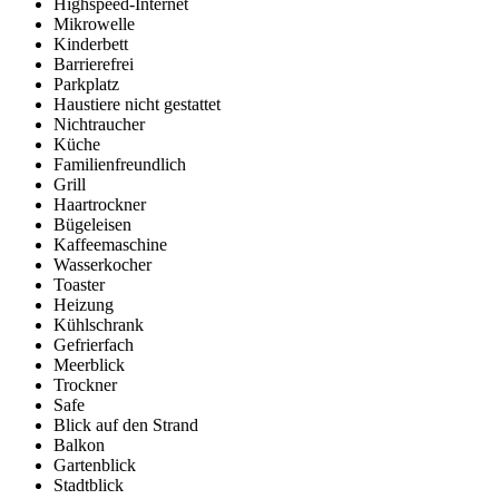
Highspeed-Internet
Mikrowelle
Kinderbett
Barrierefrei
Parkplatz
Haustiere nicht gestattet
Nichtraucher
Küche
Familienfreundlich
Grill
Haartrockner
Bügeleisen
Kaffeemaschine
Wasserkocher
Toaster
Heizung
Kühlschrank
Gefrierfach
Meerblick
Trockner
Safe
Blick auf den Strand
Balkon
Gartenblick
Stadtblick