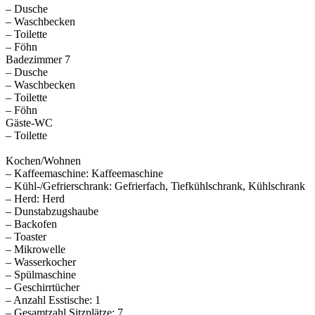
– Dusche
– Waschbecken
– Toilette
– Föhn
Badezimmer 7
– Dusche
– Waschbecken
– Toilette
– Föhn
Gäste-WC
– Toilette
Kochen/Wohnen
– Kaffeemaschine: Kaffeemaschine
– Kühl-/Gefrierschrank: Gefrierfach, Tiefkühlschrank, Kühlschrank
– Herd: Herd
– Dunstabzugshaube
– Backofen
– Toaster
– Mikrowelle
– Wasserkocher
– Spülmaschine
– Geschirrtücher
– Anzahl Esstische: 1
– Gesamtzahl Sitzplätze: 7