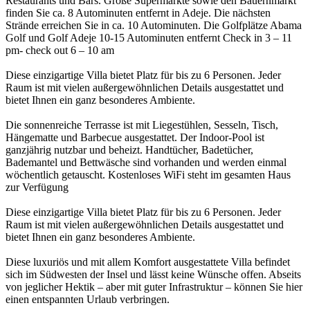
Restaurants und Bars. Große Supermärkte sowie den Bauernmarkt
finden Sie ca. 8 Autominuten entfernt in Adeje. Die nächsten
Strände erreichen Sie in ca. 10 Autominuten. Die Golfplätze Abama
Golf und Golf Adeje 10-15 Autominuten entfernt Check in 3 – 11
pm- check out 6 – 10 am
Diese einzigartige Villa bietet Platz für bis zu 6 Personen. Jeder
Raum ist mit vielen außergewöhnlichen Details ausgestattet und
bietet Ihnen ein ganz besonderes Ambiente.
Die sonnenreiche Terrasse ist mit Liegestühlen, Sesseln, Tisch,
Hängematte und Barbecue ausgestattet. Der Indoor-Pool ist
ganzjährig nutzbar und beheizt. Handtücher, Badetücher,
Bademantel und Bettwäsche sind vorhanden und werden einmal
wöchentlich getauscht. Kostenloses WiFi steht im gesamten Haus
zur Verfügung
Diese einzigartige Villa bietet Platz für bis zu 6 Personen. Jeder
Raum ist mit vielen außergewöhnlichen Details ausgestattet und
bietet Ihnen ein ganz besonderes Ambiente.
Diese luxuriös und mit allem Komfort ausgestattete Villa befindet
sich im Südwesten der Insel und lässt keine Wünsche offen. Abseits
von jeglicher Hektik – aber mit guter Infrastruktur – können Sie hier
einen entspannten Urlaub verbringen.