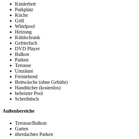
Kinderbett
Parkplatz
Küche
Grill
Whirlpool
Heizung
Kühlschrank
Gefrierfach
DVD Player
Balkon
Parken
Terrasse
Umzäunt
Freistehend
Bettwäsche (ohne Gebühr)
Handtücher (kostenlos)
beheizter Pool
Schreibtisch
Außenbereiche
Terrasse/Balkon
Garten
überdachtes Parken