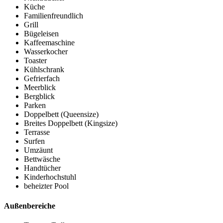
Küche
Familienfreundlich
Grill
Bügeleisen
Kaffeemaschine
Wasserkocher
Toaster
Kühlschrank
Gefrierfach
Meerblick
Bergblick
Parken
Doppelbett (Queensize)
Breites Doppelbett (Kingsize)
Terrasse
Surfen
Umzäunt
Bettwäsche
Handtücher
Kinderhochstuhl
beheizter Pool
Außenbereiche