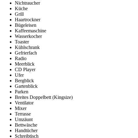
Nichtraucher
Küche
Grill
Haartrockner
Bügeleisen
Kaffeemaschine
Wasserkocher
Toaster
Kühlschrank
Gefrierfach
Radio
Meerblick
CD Player
Ufer
Bergblick
Gartenblick
Parken
Breites Doppelbett (Kingsize)
Ventilator
Mixer
Terrasse
Umzäunt
Bettwäsche
Handtücher
Schreibtisch