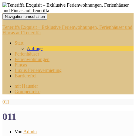
Navigation umschalten
Teneriffa Exquisit – Exklusive Ferienwohnungen, Ferienhäuser und
Fincas auf Teneriffa
Start
Anfrage
Ferienhäuser
Ferienwohnungen
Fincas
Luxus Ferienvermietung
Barrierefrei
mit Haustier
Gruppenreise
011
011
Von
Admin