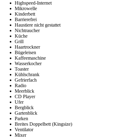
Highspeed-Internet
Mikrowelle
Kinderbett
Barrierefrei
Haustiere nicht gestattet
Nichtraucher
Küche
Grill
Haartrockner
Bügeleisen
Kaffeemaschine
Wasserkocher
Toaster
Kühlschrank
Gefrierfach
Radio
Meerblick
CD Player
Ufer
Bergblick
Gartenblick
Parken
Breites Doppelbett (Kingsize)
Ventilator
Mixer