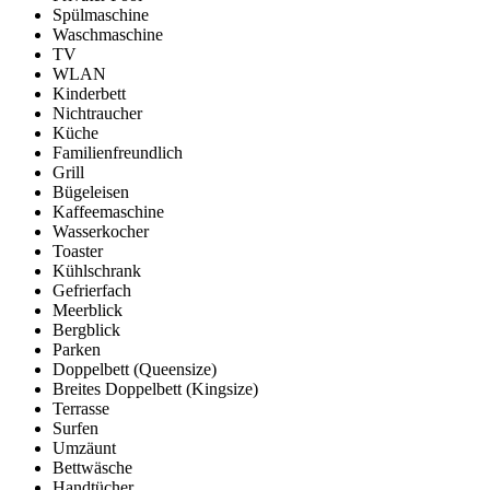
Spülmaschine
Waschmaschine
TV
WLAN
Kinderbett
Nichtraucher
Küche
Familienfreundlich
Grill
Bügeleisen
Kaffeemaschine
Wasserkocher
Toaster
Kühlschrank
Gefrierfach
Meerblick
Bergblick
Parken
Doppelbett (Queensize)
Breites Doppelbett (Kingsize)
Terrasse
Surfen
Umzäunt
Bettwäsche
Handtücher