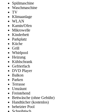
Spülmaschine
Waschmaschine
TV
Klimaanlage
WLAN
Kamin/Ofen
Mikrowelle
Kinderbett
Parkplatz
Küche
Grill
Whirlpool
Heizung
Kühlschrank
Gefrierfach
DVD Player
Balkon
Parken
Terrasse
Umzäunt
Freistehend
Bettwäsche (ohne Gebühr)
Handtücher (kostenlos)
beheizter Pool
Schreibtisch