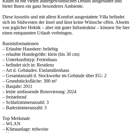
Raum ist mit vielen außergewöhnlichen Details ausgestattet und
bietet Ihnen ein ganz besonderes Ambiente.
Diese luxuriös und mit allem Komfort ausgestattete Villa befindet
sich im Südwesten der Insel und lässt keine Wünsche offen. Abseits
von jeglicher Hektik – aber mit guter Infrastruktur – können Sie hier
einen entspannten Urlaub verbringen.
Basisinformationen
– Erlaubte Haustiere: beliebig
– erlaubte Hundegröße: klein (bis 30 cm)
– Unterkunftstyp: Ferienhaus
– befindet sich in: Residenz
– Art d. Gebäudes: Einfamilienhaus
– Gesamtanzahl d. Stockwerke im Gebäude über EG: 2
– Grundstücksfläche: 300 m²
– Baujahr: 2011
– letzte umfassende Renovierung: 2024
– freistehend
– Schlafzimmeranzahl: 3
– Badezimmeranzahl: 3
Top Merkmale
– WLAN
– Klimaanlage: teilweise