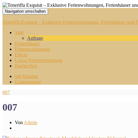
Navigation umschalten
Teneriffa Exquisit – Exklusive Ferienwohnungen, Ferienhäuser und Fi
Start
Anfrage
Ferienhäuser
Ferienwohnungen
Fincas
Luxus Ferienvermietung
Barrierefrei
mit Haustier
Gruppenreise
007
007
Von
Admin