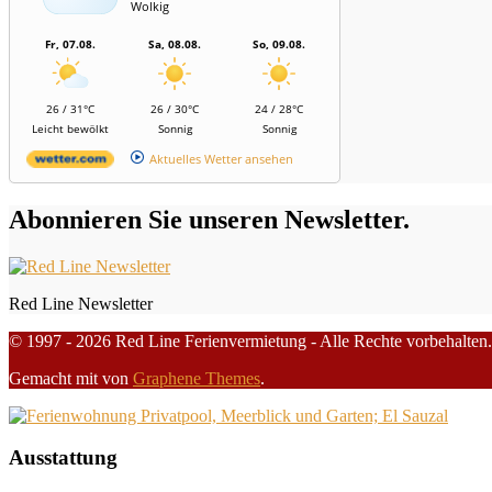
Wolkig
Fr, 07.08.
Sa, 08.08.
So, 09.08.
26 / 31°C
26 / 30°C
24 / 28°C
Leicht bewölkt
Sonnig
Sonnig
Aktuelles Wetter ansehen
Abonnieren Sie unseren Newsletter.
Red Line Newsletter
© 1997 - 2026 Red Line Ferienvermietung - Alle Rechte vorbehalten.
Gemacht mit
von
Graphene Themes
.
Ausstattung