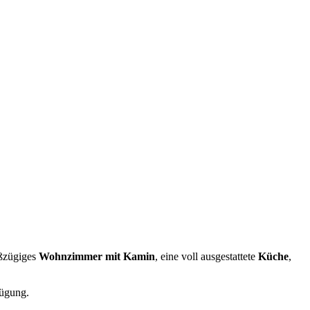
oßzügiges
Wohnzimmer mit Kamin
, eine voll ausgestattete
Küche
,
ügung.