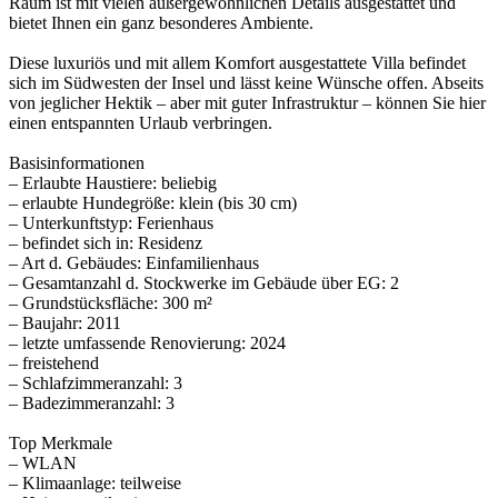
Raum ist mit vielen außergewöhnlichen Details ausgestattet und
bietet Ihnen ein ganz besonderes Ambiente.
Diese luxuriös und mit allem Komfort ausgestattete Villa befindet
sich im Südwesten der Insel und lässt keine Wünsche offen. Abseits
von jeglicher Hektik – aber mit guter Infrastruktur – können Sie hier
einen entspannten Urlaub verbringen.
Basisinformationen
– Erlaubte Haustiere: beliebig
– erlaubte Hundegröße: klein (bis 30 cm)
– Unterkunftstyp: Ferienhaus
– befindet sich in: Residenz
– Art d. Gebäudes: Einfamilienhaus
– Gesamtanzahl d. Stockwerke im Gebäude über EG: 2
– Grundstücksfläche: 300 m²
– Baujahr: 2011
– letzte umfassende Renovierung: 2024
– freistehend
– Schlafzimmeranzahl: 3
– Badezimmeranzahl: 3
Top Merkmale
– WLAN
– Klimaanlage: teilweise