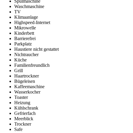
Spülmaschine
Waschmaschine
TV
Klimaanlage
Highspeed-Internet
Mikrowelle
Kinderbett
Barrierefrei
Parkplatz
Haustiere nicht gestattet
Nichtraucher
Küche
Familienfreundlich
Grill
Haartrockner
Bügeleisen
Kaffeemaschine
Wasserkocher
Toaster
Heizung
Kühlschrank
Gefrierfach
Meerblick
Trockner
Safe