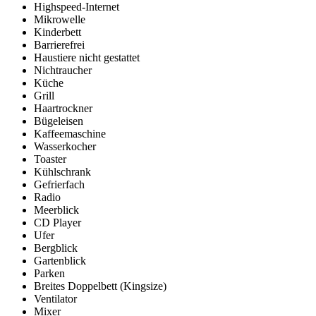
Highspeed-Internet
Mikrowelle
Kinderbett
Barrierefrei
Haustiere nicht gestattet
Nichtraucher
Küche
Grill
Haartrockner
Bügeleisen
Kaffeemaschine
Wasserkocher
Toaster
Kühlschrank
Gefrierfach
Radio
Meerblick
CD Player
Ufer
Bergblick
Gartenblick
Parken
Breites Doppelbett (Kingsize)
Ventilator
Mixer