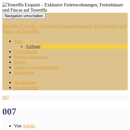
Navigation umschalten
Teneriffa Exquisit – Exklusive Ferienwohnungen, Ferienhäuser und
Fincas auf Teneriffa
Start
Anfrage
Ferienhäuser
Ferienwohnungen
Fincas
Luxus Ferienvermietung
Barrierefrei
mit Haustier
Gruppenreise
007
007
Von
Admin