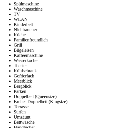
Spülmaschine
Waschmaschine
TV
WLAN
Kinderbett
Nichtraucher
Küche
Familienfreundlich
Grill
Bügeleisen
Kaffeemaschine
Wasserkocher
Toaster
Kühlschrank
Gefrierfach
Meerblick
Bergblick
Parken
Doppelbett (Queensize)
Breites Doppelbett (Kingsize)
Terrasse
Surfen
Umzäunt
Bettwäsche
Handtücher