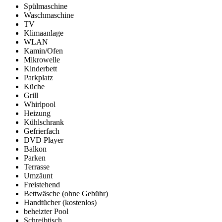
Spülmaschine
Waschmaschine
TV
Klimaanlage
WLAN
Kamin/Ofen
Mikrowelle
Kinderbett
Parkplatz
Küche
Grill
Whirlpool
Heizung
Kühlschrank
Gefrierfach
DVD Player
Balkon
Parken
Terrasse
Umzäunt
Freistehend
Bettwäsche (ohne Gebühr)
Handtücher (kostenlos)
beheizter Pool
Schreibtisch