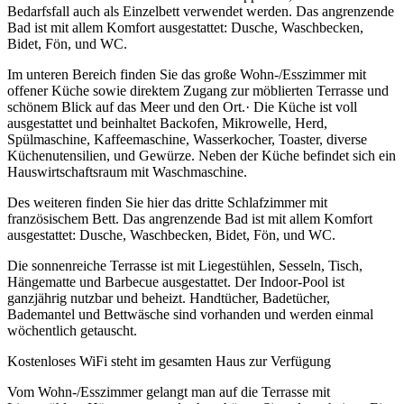
Bedarfsfall auch als Einzelbett verwendet werden. Das angrenzende
Bad ist mit allem Komfort ausgestattet: Dusche, Waschbecken,
Bidet, Fön, und WC.
Im unteren Bereich finden Sie das große Wohn-/Esszimmer mit
offener Küche sowie direktem Zugang zur möblierten Terrasse und
schönem Blick auf das Meer und den Ort.· Die Küche ist voll
ausgestattet und beinhaltet Backofen, Mikrowelle, Herd,
Spülmaschine, Kaffeemaschine, Wasserkocher, Toaster, diverse
Küchenutensilien, und Gewürze. Neben der Küche befindet sich ein
Hauswirtschaftsraum mit Waschmaschine.
Des weiteren finden Sie hier das dritte Schlafzimmer mit
französischem Bett. Das angrenzende Bad ist mit allem Komfort
ausgestattet: Dusche, Waschbecken, Bidet, Fön, und WC.
Die sonnenreiche Terrasse ist mit Liegestühlen, Sesseln, Tisch,
Hängematte und Barbecue ausgestattet. Der Indoor-Pool ist
ganzjährig nutzbar und beheizt. Handtücher, Badetücher,
Bademantel und Bettwäsche sind vorhanden und werden einmal
wöchentlich getauscht.
Kostenloses WiFi steht im gesamten Haus zur Verfügung
Vom Wohn-/Esszimmer gelangt man auf die Terrasse mit