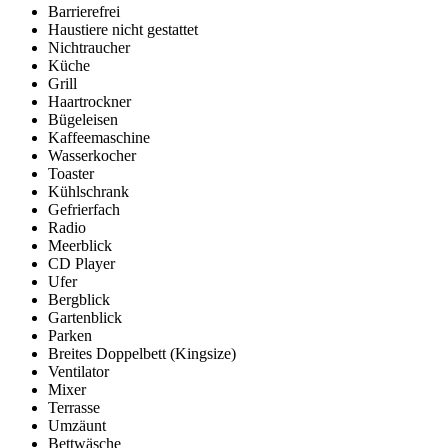
Barrierefrei
Haustiere nicht gestattet
Nichtraucher
Küche
Grill
Haartrockner
Bügeleisen
Kaffeemaschine
Wasserkocher
Toaster
Kühlschrank
Gefrierfach
Radio
Meerblick
CD Player
Ufer
Bergblick
Gartenblick
Parken
Breites Doppelbett (Kingsize)
Ventilator
Mixer
Terrasse
Umzäunt
Bettwäsche