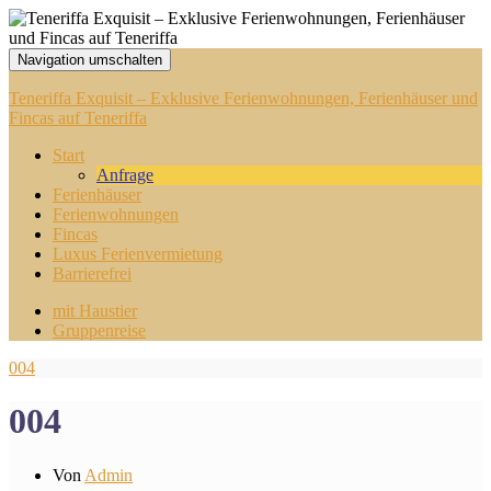
Navigation umschalten
Teneriffa Exquisit – Exklusive Ferienwohnungen, Ferienhäuser und
Fincas auf Teneriffa
Start
Anfrage
Ferienhäuser
Ferienwohnungen
Fincas
Luxus Ferienvermietung
Barrierefrei
mit Haustier
Gruppenreise
004
004
Von
Admin