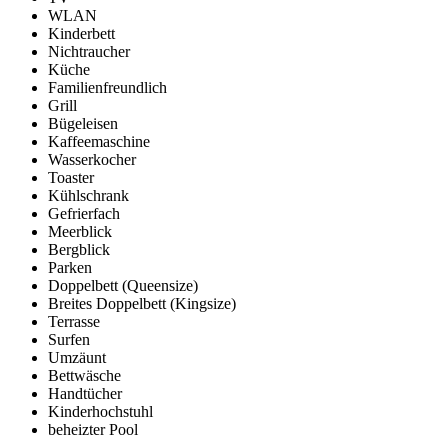
WLAN
Kinderbett
Nichtraucher
Küche
Familienfreundlich
Grill
Bügeleisen
Kaffeemaschine
Wasserkocher
Toaster
Kühlschrank
Gefrierfach
Meerblick
Bergblick
Parken
Doppelbett (Queensize)
Breites Doppelbett (Kingsize)
Terrasse
Surfen
Umzäunt
Bettwäsche
Handtücher
Kinderhochstuhl
beheizter Pool