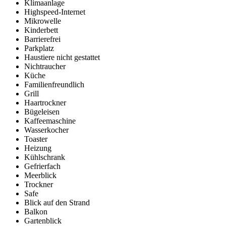
Klimaanlage
Highspeed-Internet
Mikrowelle
Kinderbett
Barrierefrei
Parkplatz
Haustiere nicht gestattet
Nichtraucher
Küche
Familienfreundlich
Grill
Haartrockner
Bügeleisen
Kaffeemaschine
Wasserkocher
Toaster
Heizung
Kühlschrank
Gefrierfach
Meerblick
Trockner
Safe
Blick auf den Strand
Balkon
Gartenblick