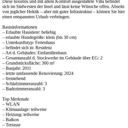
Diese luxuriös und mit allem Komfort ausgestattete Villa befindet
sich im Südwesten der Insel und lässt keine Wünsche offen. Abseits
von jeglicher Hektik – aber mit guter Infrastruktur – können Sie hier
einen entspannten Urlaub verbringen.
Basisinformationen
– Erlaubte Haustiere: beliebig
– erlaubte Hundegröße: klein (bis 30 cm)
– Unterkunftstyp: Ferienhaus
– befindet sich in: Residenz
– Art d. Gebäudes: Einfamilienhaus
– Gesamtanzahl d. Stockwerke im Gebäude über EG: 2
– Grundstücksfläche: 300 m²
– Baujahr: 2011
– letzte umfassende Renovierung: 2024
– freistehend
– Schlafzimmeranzahl: 3
– Badezimmeranzahl: 3
Top Merkmale
– WLAN
– Klimaanlage: teilweise
– Heizung: teilweise
– Balkon
– Terrasse