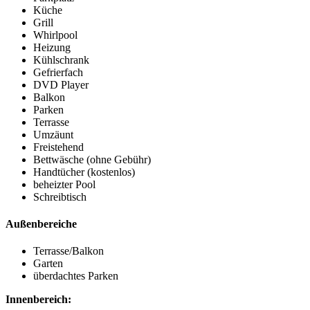
Küche
Grill
Whirlpool
Heizung
Kühlschrank
Gefrierfach
DVD Player
Balkon
Parken
Terrasse
Umzäunt
Freistehend
Bettwäsche (ohne Gebühr)
Handtücher (kostenlos)
beheizter Pool
Schreibtisch
Außenbereiche
Terrasse/Balkon
Garten
überdachtes Parken
Innenbereich: