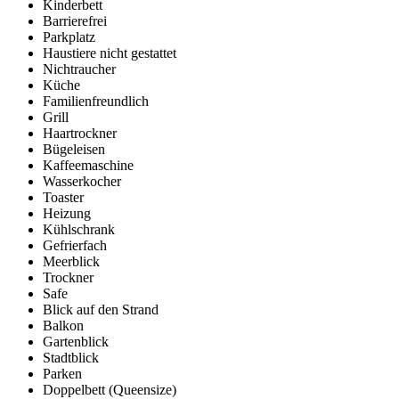
Kinderbett
Barrierefrei
Parkplatz
Haustiere nicht gestattet
Nichtraucher
Küche
Familienfreundlich
Grill
Haartrockner
Bügeleisen
Kaffeemaschine
Wasserkocher
Toaster
Heizung
Kühlschrank
Gefrierfach
Meerblick
Trockner
Safe
Blick auf den Strand
Balkon
Gartenblick
Stadtblick
Parken
Doppelbett (Queensize)