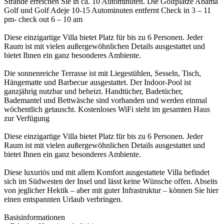
Strände erreichen Sie in ca. 10 Autominuten. Die Golfplätze Abama
Golf und Golf Adeje 10-15 Autominuten entfernt Check in 3 – 11
pm- check out 6 – 10 am
Diese einzigartige Villa bietet Platz für bis zu 6 Personen. Jeder
Raum ist mit vielen außergewöhnlichen Details ausgestattet und
bietet Ihnen ein ganz besonderes Ambiente.
Die sonnenreiche Terrasse ist mit Liegestühlen, Sesseln, Tisch,
Hängematte und Barbecue ausgestattet. Der Indoor-Pool ist
ganzjährig nutzbar und beheizt. Handtücher, Badetücher,
Bademantel und Bettwäsche sind vorhanden und werden einmal
wöchentlich getauscht. Kostenloses WiFi steht im gesamten Haus
zur Verfügung
Diese einzigartige Villa bietet Platz für bis zu 6 Personen. Jeder
Raum ist mit vielen außergewöhnlichen Details ausgestattet und
bietet Ihnen ein ganz besonderes Ambiente.
Diese luxuriös und mit allem Komfort ausgestattete Villa befindet
sich im Südwesten der Insel und lässt keine Wünsche offen. Abseits
von jeglicher Hektik – aber mit guter Infrastruktur – können Sie hier
einen entspannten Urlaub verbringen.
Basisinformationen