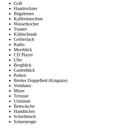
Grill
Haartrockner
Bügeleisen
Kaffeemaschine
Wasserkocher
Toaster
Kühlschrank
Gefrierfach
Radio
Meerblick
CD Player
Ufer
Bergblick
Gartenblick
Parken
Breites Doppelbett (Kingsize)
Ventilator
Mixer
Terrasse
Umzäunt
Bettwäsche
Handtücher
Schreibtisch
Solarenergie