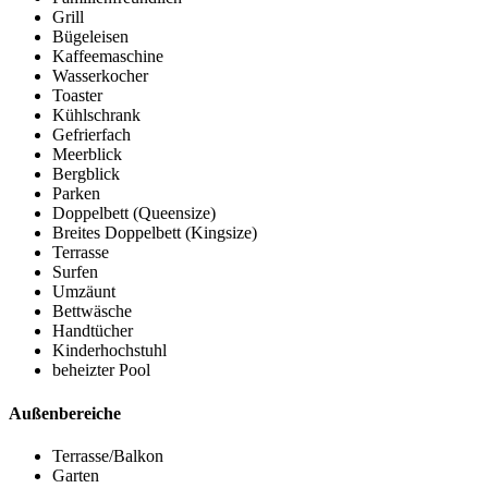
Grill
Bügeleisen
Kaffeemaschine
Wasserkocher
Toaster
Kühlschrank
Gefrierfach
Meerblick
Bergblick
Parken
Doppelbett (Queensize)
Breites Doppelbett (Kingsize)
Terrasse
Surfen
Umzäunt
Bettwäsche
Handtücher
Kinderhochstuhl
beheizter Pool
Außenbereiche
Terrasse/Balkon
Garten