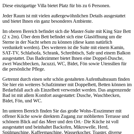
Diese einzigartige Villa bietet Platz für bis zu 6 Personen.
Jeder Raum ist mit vielen außergewöhnlichen Details ausgestattet
und bietet Ihnen ein ganz besonderes Ambiente.
Im oberen Bereich befindet sich die Master-Suite mit King Size Bett
(2 x 2m). Über dem Bett befindet sich eine Glasöffnung um die
Sterne in der Nacht sehen zu können (diese kann natürlich
verdunkelt werden). Des weiteren ist die Suite mit einem Kamin,
SAT-TV, Schlafsofa, Schrank, Schreibtisch, Safe und einem Balkon
ausgestattet. Das Badezimmer bietet Ihnen eine Doppel-Dusche,
zwei Waschbecken, Jacuzzi, WC, Bidet, Fön sowie Utensilien für
die persönliche Pflege.
Getrennt durch einen sehr schön gestalteten Aufenthaltsraum finden
Sie hier ein weiteres Schafzimmer mit Doppelbett, Betten können im
Bedarfsfall auch als Einzelbett verwendet werden. Das angrenzende
Bad ist mit allem Komfort ausgestattet: Dusche, Waschbecken,
Bidet, Fön, und WC.
Im unteren Bereich finden Sie das große Wohn-/Esszimmer mit
offener Küche sowie direktem Zugang zur möblierten Terrasse und
schönem Blick auf das Meer und den Ort.· Die Küche ist voll
ausgestattet und beinhaltet Backofen, Mikrowelle, Herd,
Spülmaschine, Kaffeemaschine, Wasserkocher, Toaster, diverse