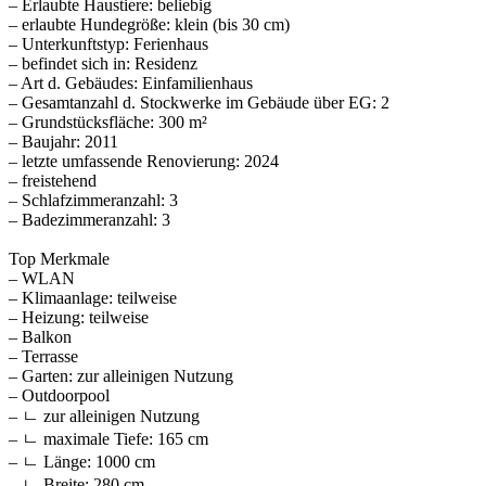
– Erlaubte Haustiere: beliebig
– erlaubte Hundegröße: klein (bis 30 cm)
– Unterkunftstyp: Ferienhaus
– befindet sich in: Residenz
– Art d. Gebäudes: Einfamilienhaus
– Gesamtanzahl d. Stockwerke im Gebäude über EG: 2
– Grundstücksfläche: 300 m²
– Baujahr: 2011
– letzte umfassende Renovierung: 2024
– freistehend
– Schlafzimmeranzahl: 3
– Badezimmeranzahl: 3
Top Merkmale
– WLAN
– Klimaanlage: teilweise
– Heizung: teilweise
– Balkon
– Terrasse
– Garten: zur alleinigen Nutzung
– Outdoorpool
– ㄴ zur alleinigen Nutzung
– ㄴ maximale Tiefe: 165 cm
– ㄴ Länge: 1000 cm
– ㄴ Breite: 280 cm