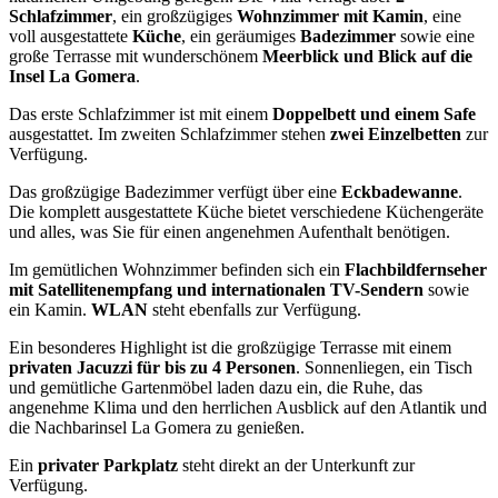
Schlafzimmer
, ein großzügiges
Wohnzimmer mit Kamin
, eine
voll ausgestattete
Küche
, ein geräumiges
Badezimmer
sowie eine
große Terrasse mit wunderschönem
Meerblick und Blick auf die
Insel La Gomera
.
Das erste Schlafzimmer ist mit einem
Doppelbett und einem Safe
ausgestattet. Im zweiten Schlafzimmer stehen
zwei Einzelbetten
zur
Verfügung.
Das großzügige Badezimmer verfügt über eine
Eckbadewanne
.
Die komplett ausgestattete Küche bietet verschiedene Küchengeräte
und alles, was Sie für einen angenehmen Aufenthalt benötigen.
Im gemütlichen Wohnzimmer befinden sich ein
Flachbildfernseher
mit Satellitenempfang und internationalen TV-Sendern
sowie
ein Kamin.
WLAN
steht ebenfalls zur Verfügung.
Ein besonderes Highlight ist die großzügige Terrasse mit einem
privaten Jacuzzi für bis zu 4 Personen
. Sonnenliegen, ein Tisch
und gemütliche Gartenmöbel laden dazu ein, die Ruhe, das
angenehme Klima und den herrlichen Ausblick auf den Atlantik und
die Nachbarinsel La Gomera zu genießen.
Ein
privater Parkplatz
steht direkt an der Unterkunft zur
Verfügung.