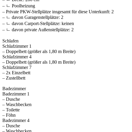
– ㄴ Poolheizung
– Private PKW-Stellplätze insgesamt für diese Unterkunft: 2
– ㄴ davon Garagenstellplätze: 2
– ㄴ davon Carport-Stellplätze: keinen
– ㄴ davon private Außen­stellplätze: 2
Schlafen
Schlafzimmer 1
– Doppelbett (größer als 1,80 m Breite)
Schlafzimmer 4
– Doppelbett (größer als 1,80 m Breite)
Schlafzimmer 7
– 2x Einzelbett
– Zustellbett
Badezimmer
Badezimmer 1
– Dusche
– Waschbecken
– Toilette
– Föhn
Badezimmer 4
– Dusche
– Waschbecken