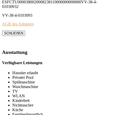
ESFCTU0000380020008238110000000000000VV-38-4-
01030932
VV-38-4-0103093
AGB des Anbieters
SCHLIEẞEN
Ausstattung
Verfügbare Leistungen
Haustier erlaubt
Privater Pool
Spülmaschine
Waschmaschine
TV
WLAN
Kinderbett
Nichtraucher
Küche
Familienfreundlich