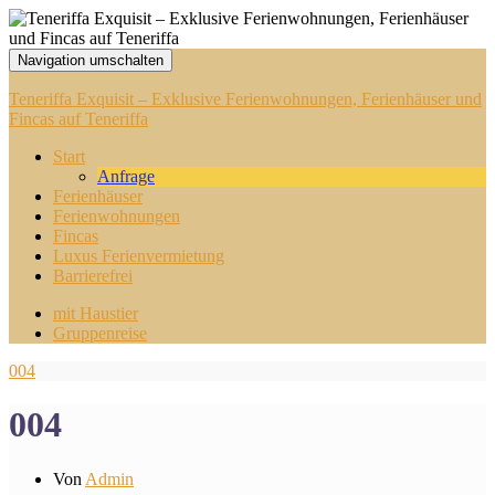
Navigation umschalten
Teneriffa Exquisit – Exklusive Ferienwohnungen, Ferienhäuser und
Fincas auf Teneriffa
Start
Anfrage
Ferienhäuser
Ferienwohnungen
Fincas
Luxus Ferienvermietung
Barrierefrei
mit Haustier
Gruppenreise
004
004
Von
Admin