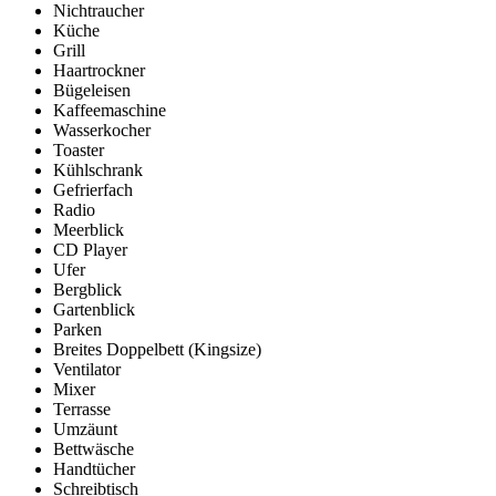
Nichtraucher
Küche
Grill
Haartrockner
Bügeleisen
Kaffeemaschine
Wasserkocher
Toaster
Kühlschrank
Gefrierfach
Radio
Meerblick
CD Player
Ufer
Bergblick
Gartenblick
Parken
Breites Doppelbett (Kingsize)
Ventilator
Mixer
Terrasse
Umzäunt
Bettwäsche
Handtücher
Schreibtisch