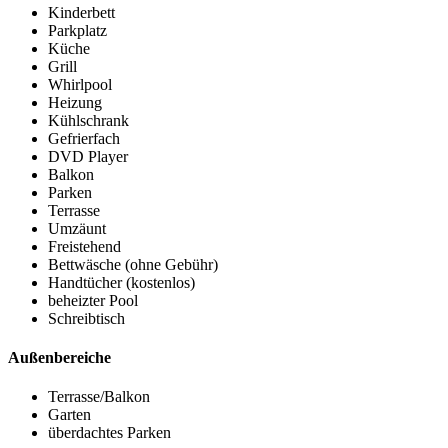
Kinderbett
Parkplatz
Küche
Grill
Whirlpool
Heizung
Kühlschrank
Gefrierfach
DVD Player
Balkon
Parken
Terrasse
Umzäunt
Freistehend
Bettwäsche (ohne Gebühr)
Handtücher (kostenlos)
beheizter Pool
Schreibtisch
Außenbereiche
Terrasse/Balkon
Garten
überdachtes Parken