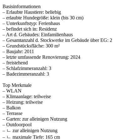
Basisinformationen
– Erlaubte Haustiere: beliebig
– erlaubte Hundegröße: klein (bis 30 cm)
– Unterkunftstyp: Ferienhaus
– befindet sich in: Residenz
– Art d. Gebäudes: Einfamilienhaus
– Gesamtanzahl d. Stockwerke im Gebäude über EG: 2
– Grundstücksfläche: 300 m²
– Baujahr: 2011
– letzte umfassende Renovierung: 2024
– freistehend
– Schlafzimmeranzahl: 3
– Badezimmeranzahl: 3
Top Merkmale
– WLAN
– Klimaanlage: teilweise
– Heizung: teilweise
– Balkon
– Terrasse
– Garten: zur alleinigen Nutzung
– Outdoorpool
– ㄴ zur alleinigen Nutzung
– ㄴ maximale Tiefe: 165 cm