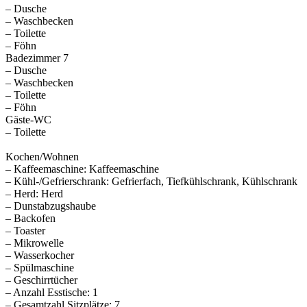
– Dusche
– Waschbecken
– Toilette
– Föhn
Badezimmer 7
– Dusche
– Waschbecken
– Toilette
– Föhn
Gäste-WC
– Toilette
Kochen/Wohnen
– Kaffeemaschine: Kaffeemaschine
– Kühl-/Gefrierschrank: Gefrierfach, Tiefkühlschrank, Kühlschrank
– Herd: Herd
– Dunstabzugshaube
– Backofen
– Toaster
– Mikrowelle
– Wasserkocher
– Spülmaschine
– Geschirrtücher
– Anzahl Esstische: 1
– Gesamtzahl Sitzplätze: 7