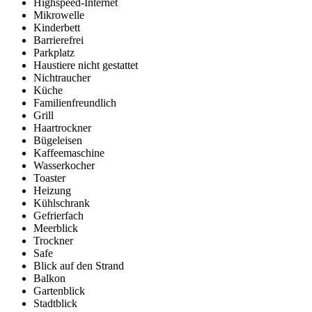
Highspeed-Internet
Mikrowelle
Kinderbett
Barrierefrei
Parkplatz
Haustiere nicht gestattet
Nichtraucher
Küche
Familienfreundlich
Grill
Haartrockner
Bügeleisen
Kaffeemaschine
Wasserkocher
Toaster
Heizung
Kühlschrank
Gefrierfach
Meerblick
Trockner
Safe
Blick auf den Strand
Balkon
Gartenblick
Stadtblick