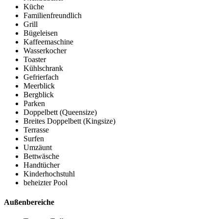
Küche
Familienfreundlich
Grill
Bügeleisen
Kaffeemaschine
Wasserkocher
Toaster
Kühlschrank
Gefrierfach
Meerblick
Bergblick
Parken
Doppelbett (Queensize)
Breites Doppelbett (Kingsize)
Terrasse
Surfen
Umzäunt
Bettwäsche
Handtücher
Kinderhochstuhl
beheizter Pool
Außenbereiche