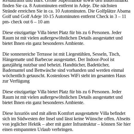
Restaurants und Bars. Große Supermärkte sowie den Bauernmarkt
finden Sie ca. 8 Autominuten entfernt in Adeje. Die nächsten
Strände erreichen Sie in ca. 10 Autominuten. Die Golfplätze Abama
Golf und Golf Adeje 10-15 Autominuten entfernt Check in 3 – 11
pm- check out 6 – 10 am
Diese einzigartige Villa bietet Platz für bis zu 6 Personen. Jeder
Raum ist mit vielen außergewöhnlichen Details ausgestattet und
bietet Ihnen ein ganz besonderes Ambiente.
Die sonnenreiche Terrasse ist mit Liegestühlen, Sesseln, Tisch,
Hängematte und Barbecue ausgestattet. Der Indoor-Pool ist
ganzjährig nutzbar und beheizt. Handtücher, Badetücher,
Bademantel und Bettwäsche sind vorhanden und werden einmal
wöchentlich getauscht. Kostenloses WiFi steht im gesamten Haus
zur Verfügung
Diese einzigartige Villa bietet Platz für bis zu 6 Personen. Jeder
Raum ist mit vielen außergewöhnlichen Details ausgestattet und
bietet Ihnen ein ganz besonderes Ambiente.
Diese luxuriös und mit allem Komfort ausgestattete Villa befindet
sich im Südwesten der Insel und lässt keine Wünsche offen. Abseits
von jeglicher Hektik – aber mit guter Infrastruktur – können Sie hier
einen entspannten Urlaub verbringen.