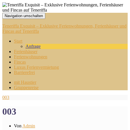
Navigation umschalten
Teneriffa Exquisit – Exklusive Ferienwohnungen, Ferienhäuser und
Fincas auf Teneriffa
Start
Anfrage
Ferienhäuser
Ferienwohnungen
Fincas
Luxus Ferienvermietung
Barrierefrei
mit Haustier
Gruppenreise
003
003
Von
Admin