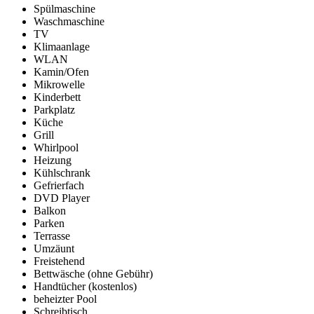
Spülmaschine
Waschmaschine
TV
Klimaanlage
WLAN
Kamin/Ofen
Mikrowelle
Kinderbett
Parkplatz
Küche
Grill
Whirlpool
Heizung
Kühlschrank
Gefrierfach
DVD Player
Balkon
Parken
Terrasse
Umzäunt
Freistehend
Bettwäsche (ohne Gebühr)
Handtücher (kostenlos)
beheizter Pool
Schreibtisch