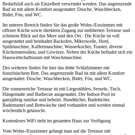
Bedarfsfall auch als Einzelbett verwendet werden. Das angrenzende
Bad ist mit allem Komfort ausgestattet: Dusche, Waschbecken,
Bidet, Fön, und WC.
Im unteren Bereich finden Sie das große Wohn-/Esszimmer mit
offener Küche sowie direktem Zugang zur möblierten Terrasse und
schönem Blick auf das Meer und den Ort.· Die Küche ist voll
ausgestattet und beinhaltet Backofen, Mikrowelle, Herd,
Spülmaschine, Kaffeemaschine, Wasserkocher, Toaster, diverse
Küchenutensilien, und Gewürze. Neben der Küche befindet sich ein
Hauswirtschaftsraum mit Waschmaschine.
Des weiteren finden Sie hier das dritte Schlafzimmer mit
französischem Bett. Das angrenzende Bad ist mit allem Komfort
ausgestattet: Dusche, Waschbecken, Bidet, Fön, und WC.
Die sonnenreiche Terrasse ist mit Liegestühlen, Sesseln, Tisch,
Hängematte und Barbecue ausgestattet. Der Indoor-Pool ist
ganzjährig nutzbar und beheizt. Handtücher, Badetücher,
Bademantel und Bettwäsche sind vorhanden und werden einmal
wöchentlich getauscht.
Kostenloses WiFi steht im gesamten Haus zur Verfügung
Vom Wohn-/Esszimmer gelangt man auf die Terrasse mit