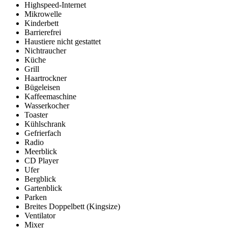
Highspeed-Internet
Mikrowelle
Kinderbett
Barrierefrei
Haustiere nicht gestattet
Nichtraucher
Küche
Grill
Haartrockner
Bügeleisen
Kaffeemaschine
Wasserkocher
Toaster
Kühlschrank
Gefrierfach
Radio
Meerblick
CD Player
Ufer
Bergblick
Gartenblick
Parken
Breites Doppelbett (Kingsize)
Ventilator
Mixer