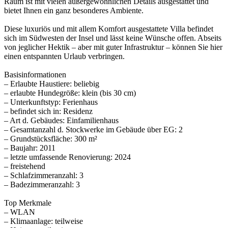
Raum ist mit vielen außergewöhnlichen Details ausgestattet und
bietet Ihnen ein ganz besonderes Ambiente.
Diese luxuriös und mit allem Komfort ausgestattete Villa befindet
sich im Südwesten der Insel und lässt keine Wünsche offen. Abseits
von jeglicher Hektik – aber mit guter Infrastruktur – können Sie hier
einen entspannten Urlaub verbringen.
Basisinformationen
– Erlaubte Haustiere: beliebig
– erlaubte Hundegröße: klein (bis 30 cm)
– Unterkunftstyp: Ferienhaus
– befindet sich in: Residenz
– Art d. Gebäudes: Einfamilienhaus
– Gesamtanzahl d. Stockwerke im Gebäude über EG: 2
– Grundstücksfläche: 300 m²
– Baujahr: 2011
– letzte umfassende Renovierung: 2024
– freistehend
– Schlafzimmeranzahl: 3
– Badezimmeranzahl: 3
Top Merkmale
– WLAN
– Klimaanlage: teilweise