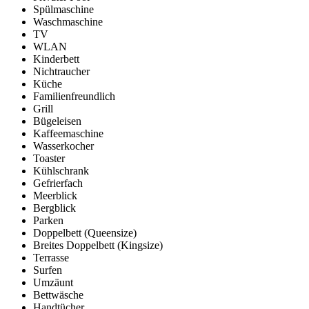
Spülmaschine
Waschmaschine
TV
WLAN
Kinderbett
Nichtraucher
Küche
Familienfreundlich
Grill
Bügeleisen
Kaffeemaschine
Wasserkocher
Toaster
Kühlschrank
Gefrierfach
Meerblick
Bergblick
Parken
Doppelbett (Queensize)
Breites Doppelbett (Kingsize)
Terrasse
Surfen
Umzäunt
Bettwäsche
Handtücher