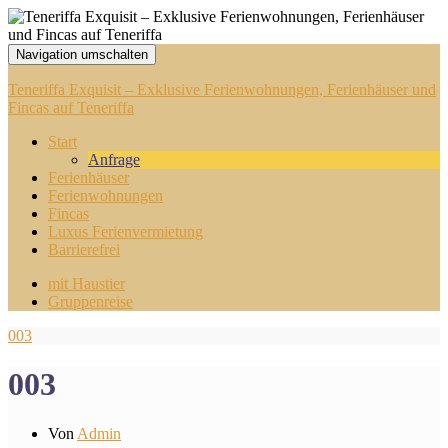
Navigation umschalten
Teneriffa Exquisit – Exklusive Ferienwohnungen, Ferienhäuser und
Fincas auf Teneriffa
Start
Anfrage
Ferienhäuser
Ferienwohnungen
Fincas
Luxus Ferienvermietung
Barrierefrei
mit Haustier
Gruppenreise
003
003
Von
Admin