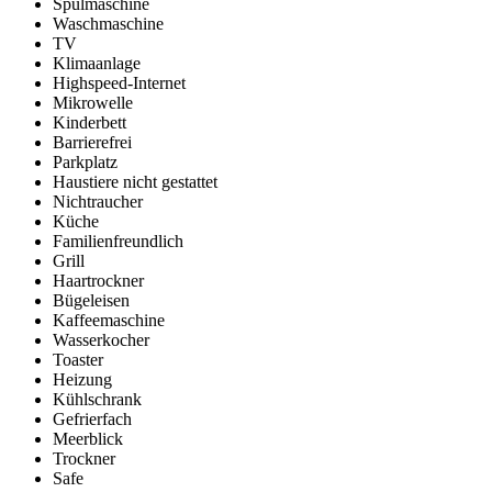
Spülmaschine
Waschmaschine
TV
Klimaanlage
Highspeed-Internet
Mikrowelle
Kinderbett
Barrierefrei
Parkplatz
Haustiere nicht gestattet
Nichtraucher
Küche
Familienfreundlich
Grill
Haartrockner
Bügeleisen
Kaffeemaschine
Wasserkocher
Toaster
Heizung
Kühlschrank
Gefrierfach
Meerblick
Trockner
Safe