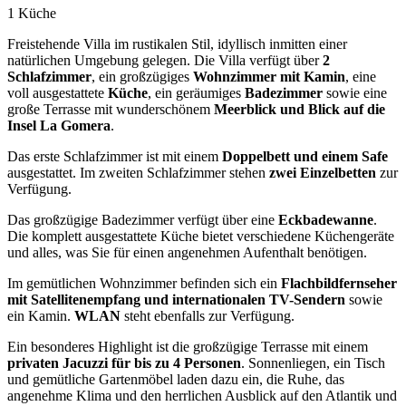
1 Küche
Freistehende Villa im rustikalen Stil, idyllisch inmitten einer
natürlichen Umgebung gelegen. Die Villa verfügt über
2
Schlafzimmer
, ein großzügiges
Wohnzimmer mit Kamin
, eine
voll ausgestattete
Küche
, ein geräumiges
Badezimmer
sowie eine
große Terrasse mit wunderschönem
Meerblick und Blick auf die
Insel La Gomera
.
Das erste Schlafzimmer ist mit einem
Doppelbett und einem Safe
ausgestattet. Im zweiten Schlafzimmer stehen
zwei Einzelbetten
zur
Verfügung.
Das großzügige Badezimmer verfügt über eine
Eckbadewanne
.
Die komplett ausgestattete Küche bietet verschiedene Küchengeräte
und alles, was Sie für einen angenehmen Aufenthalt benötigen.
Im gemütlichen Wohnzimmer befinden sich ein
Flachbildfernseher
mit Satellitenempfang und internationalen TV-Sendern
sowie
ein Kamin.
WLAN
steht ebenfalls zur Verfügung.
Ein besonderes Highlight ist die großzügige Terrasse mit einem
privaten Jacuzzi für bis zu 4 Personen
. Sonnenliegen, ein Tisch
und gemütliche Gartenmöbel laden dazu ein, die Ruhe, das
angenehme Klima und den herrlichen Ausblick auf den Atlantik und