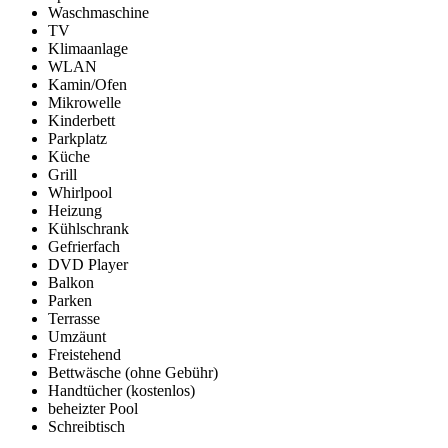
Waschmaschine
TV
Klimaanlage
WLAN
Kamin/Ofen
Mikrowelle
Kinderbett
Parkplatz
Küche
Grill
Whirlpool
Heizung
Kühlschrank
Gefrierfach
DVD Player
Balkon
Parken
Terrasse
Umzäunt
Freistehend
Bettwäsche (ohne Gebühr)
Handtücher (kostenlos)
beheizter Pool
Schreibtisch