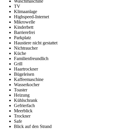
Waschmaschine
TV
Klimaanlage
Highspeed-Internet
Mikrowelle
Kinderbett
Barrierefrei
Parkplatz
Haustiere nicht gestattet
Nichtraucher
Küche
Familienfreundlich
Grill
Haartrockner
Bügeleisen
Kaffeemaschine
Wasserkocher
Toaster
Heizung
Kühlschrank
Gefrierfach
Meerblick
Trockner
Safe
Blick auf den Strand