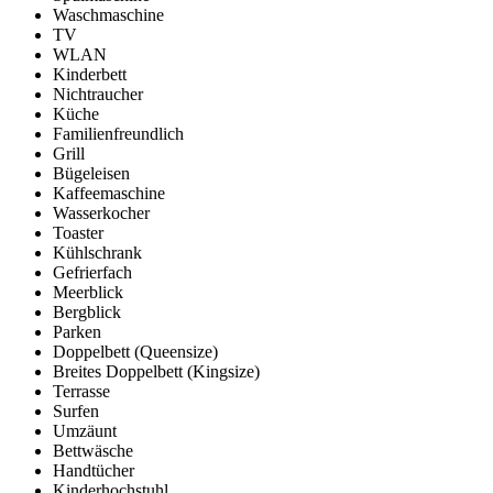
Waschmaschine
TV
WLAN
Kinderbett
Nichtraucher
Küche
Familienfreundlich
Grill
Bügeleisen
Kaffeemaschine
Wasserkocher
Toaster
Kühlschrank
Gefrierfach
Meerblick
Bergblick
Parken
Doppelbett (Queensize)
Breites Doppelbett (Kingsize)
Terrasse
Surfen
Umzäunt
Bettwäsche
Handtücher
Kinderhochstuhl