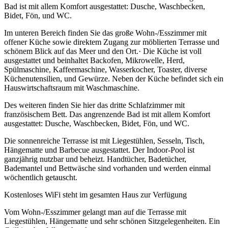
Bad ist mit allem Komfort ausgestattet: Dusche, Waschbecken,
Bidet, Fön, und WC.
Im unteren Bereich finden Sie das große Wohn-/Esszimmer mit
offener Küche sowie direktem Zugang zur möblierten Terrasse und
schönem Blick auf das Meer und den Ort.· Die Küche ist voll
ausgestattet und beinhaltet Backofen, Mikrowelle, Herd,
Spülmaschine, Kaffeemaschine, Wasserkocher, Toaster, diverse
Küchenutensilien, und Gewürze. Neben der Küche befindet sich ein
Hauswirtschaftsraum mit Waschmaschine.
Des weiteren finden Sie hier das dritte Schlafzimmer mit
französischem Bett. Das angrenzende Bad ist mit allem Komfort
ausgestattet: Dusche, Waschbecken, Bidet, Fön, und WC.
Die sonnenreiche Terrasse ist mit Liegestühlen, Sesseln, Tisch,
Hängematte und Barbecue ausgestattet. Der Indoor-Pool ist
ganzjährig nutzbar und beheizt. Handtücher, Badetücher,
Bademantel und Bettwäsche sind vorhanden und werden einmal
wöchentlich getauscht.
Kostenloses WiFi steht im gesamten Haus zur Verfügung
Vom Wohn-/Esszimmer gelangt man auf die Terrasse mit
Liegestühlen, Hängematte und sehr schönen Sitzgelegenheiten. Ein