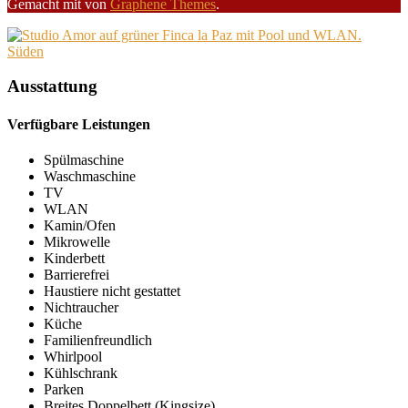
Gemacht mit
von
Graphene Themes
.
Ausstattung
Verfügbare Leistungen
Spülmaschine
Waschmaschine
TV
WLAN
Kamin/Ofen
Mikrowelle
Kinderbett
Barrierefrei
Haustiere nicht gestattet
Nichtraucher
Küche
Familienfreundlich
Whirlpool
Kühlschrank
Parken
Breites Doppelbett (Kingsize)