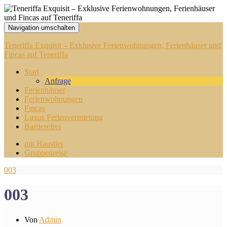
Navigation umschalten
Teneriffa Exquisit – Exklusive Ferienwohnungen, Ferienhäuser und
Fincas auf Teneriffa
Start
Anfrage
Ferienhäuser
Ferienwohnungen
Fincas
Luxus Ferienvermietung
Barrierefrei
mit Haustier
Gruppenreise
003
003
Von
Admin