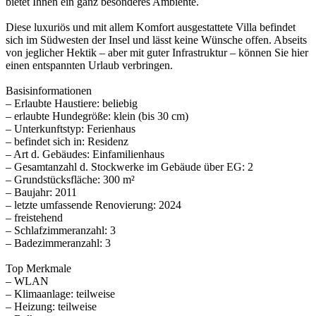
bietet Ihnen ein ganz besonderes Ambiente.
Diese luxuriös und mit allem Komfort ausgestattete Villa befindet
sich im Südwesten der Insel und lässt keine Wünsche offen. Abseits
von jeglicher Hektik – aber mit guter Infrastruktur – können Sie hier
einen entspannten Urlaub verbringen.
Basisinformationen
– Erlaubte Haustiere: beliebig
– erlaubte Hundegröße: klein (bis 30 cm)
– Unterkunftstyp: Ferienhaus
– befindet sich in: Residenz
– Art d. Gebäudes: Einfamilienhaus
– Gesamtanzahl d. Stockwerke im Gebäude über EG: 2
– Grundstücksfläche: 300 m²
– Baujahr: 2011
– letzte umfassende Renovierung: 2024
– freistehend
– Schlafzimmeranzahl: 3
– Badezimmeranzahl: 3
Top Merkmale
– WLAN
– Klimaanlage: teilweise
– Heizung: teilweise