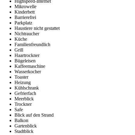
Highspeed-Internet
Mikrowelle
Kinderbett
Barrierefrei
Parkplatz
Haustiere nicht gestattet
Nichtraucher
Küche
Familienfreundlich
Grill
Haartrockner
Bügeleisen
Kaffeemaschine
Wasserkocher
Toaster
Heizung
Kühlschrank
Gefrierfach
Meerblick
Trockner
Safe
Blick auf den Strand
Balkon
Gartenblick
Stadtblick