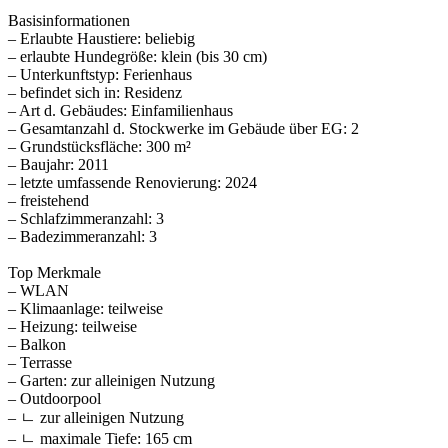
Basisinformationen
– Erlaubte Haustiere: beliebig
– erlaubte Hundegröße: klein (bis 30 cm)
– Unterkunftstyp: Ferienhaus
– befindet sich in: Residenz
– Art d. Gebäudes: Einfamilienhaus
– Gesamtanzahl d. Stockwerke im Gebäude über EG: 2
– Grundstücksfläche: 300 m²
– Baujahr: 2011
– letzte umfassende Renovierung: 2024
– freistehend
– Schlafzimmeranzahl: 3
– Badezimmeranzahl: 3
Top Merkmale
– WLAN
– Klimaanlage: teilweise
– Heizung: teilweise
– Balkon
– Terrasse
– Garten: zur alleinigen Nutzung
– Outdoorpool
– ㄴ zur alleinigen Nutzung
– ㄴ maximale Tiefe: 165 cm