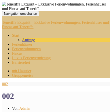
Navigation umschalten
Teneriffa Exquisit – Exklusive Ferienwohnungen, Ferienhäuser und
Fincas auf Teneriffa
Start
Anfrage
Ferienhäuser
Ferienwohnungen
Fincas
Luxus Ferienvermietung
Barrierefrei
mit Haustier
Gruppenreise
002
002
Von
Admin