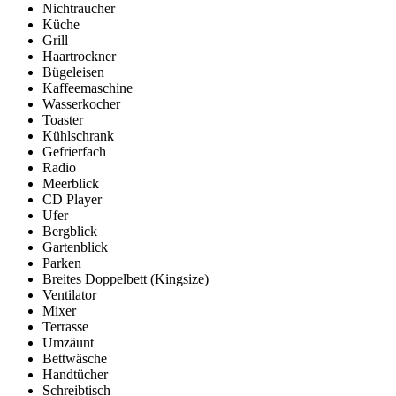
Nichtraucher
Küche
Grill
Haartrockner
Bügeleisen
Kaffeemaschine
Wasserkocher
Toaster
Kühlschrank
Gefrierfach
Radio
Meerblick
CD Player
Ufer
Bergblick
Gartenblick
Parken
Breites Doppelbett (Kingsize)
Ventilator
Mixer
Terrasse
Umzäunt
Bettwäsche
Handtücher
Schreibtisch