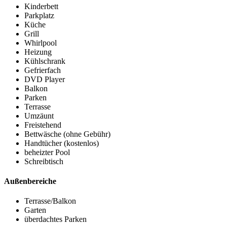
Kinderbett
Parkplatz
Küche
Grill
Whirlpool
Heizung
Kühlschrank
Gefrierfach
DVD Player
Balkon
Parken
Terrasse
Umzäunt
Freistehend
Bettwäsche (ohne Gebühr)
Handtücher (kostenlos)
beheizter Pool
Schreibtisch
Außenbereiche
Terrasse/Balkon
Garten
überdachtes Parken