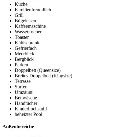
Küche
Familienfreundlich
Grill
Bügeleisen
Kaffeemaschine
Wasserkocher
Toaster
Kühlschrank
Gefrierfach
Meerblick
Bergblick
Parken
Doppelbett (Queensize)
Breites Doppelbett (Kingsize)
Terrasse
Surfen
Umzäunt
Bettwäsche
Handtücher
Kinderhochstuhl
beheizter Pool
Außenbereiche