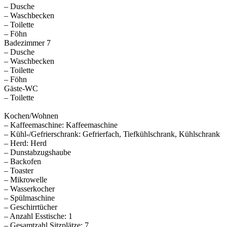
– Dusche
– Waschbecken
– Toilette
– Föhn
Badezimmer 7
– Dusche
– Waschbecken
– Toilette
– Föhn
Gäste-WC
– Toilette
Kochen/Wohnen
– Kaffeemaschine: Kaffeemaschine
– Kühl-/Gefrierschrank: Gefrierfach, Tiefkühlschrank, Kühlschrank
– Herd: Herd
– Dunstabzugshaube
– Backofen
– Toaster
– Mikrowelle
– Wasserkocher
– Spülmaschine
– Geschirrtücher
– Anzahl Esstische: 1
– Gesamtzahl Sitzplätze: 7