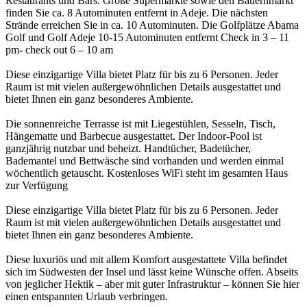
Restaurants und Bars. Große Supermärkte sowie den Bauernmarkt
finden Sie ca. 8 Autominuten entfernt in Adeje. Die nächsten
Strände erreichen Sie in ca. 10 Autominuten. Die Golfplätze Abama
Golf und Golf Adeje 10-15 Autominuten entfernt Check in 3 – 11
pm- check out 6 – 10 am
Diese einzigartige Villa bietet Platz für bis zu 6 Personen. Jeder
Raum ist mit vielen außergewöhnlichen Details ausgestattet und
bietet Ihnen ein ganz besonderes Ambiente.
Die sonnenreiche Terrasse ist mit Liegestühlen, Sesseln, Tisch,
Hängematte und Barbecue ausgestattet. Der Indoor-Pool ist
ganzjährig nutzbar und beheizt. Handtücher, Badetücher,
Bademantel und Bettwäsche sind vorhanden und werden einmal
wöchentlich getauscht. Kostenloses WiFi steht im gesamten Haus
zur Verfügung
Diese einzigartige Villa bietet Platz für bis zu 6 Personen. Jeder
Raum ist mit vielen außergewöhnlichen Details ausgestattet und
bietet Ihnen ein ganz besonderes Ambiente.
Diese luxuriös und mit allem Komfort ausgestattete Villa befindet
sich im Südwesten der Insel und lässt keine Wünsche offen. Abseits
von jeglicher Hektik – aber mit guter Infrastruktur – können Sie hier
einen entspannten Urlaub verbringen.