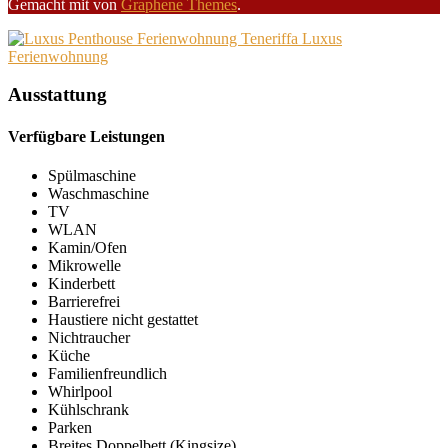
Gemacht mit
von
Graphene Themes
.
Ausstattung
Verfügbare Leistungen
Spülmaschine
Waschmaschine
TV
WLAN
Kamin/Ofen
Mikrowelle
Kinderbett
Barrierefrei
Haustiere nicht gestattet
Nichtraucher
Küche
Familienfreundlich
Whirlpool
Kühlschrank
Parken
Breites Doppelbett (Kingsize)