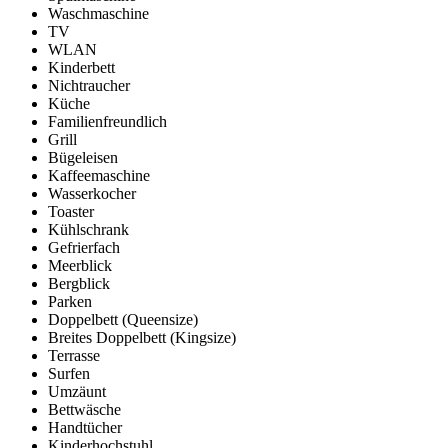
Waschmaschine
TV
WLAN
Kinderbett
Nichtraucher
Küche
Familienfreundlich
Grill
Bügeleisen
Kaffeemaschine
Wasserkocher
Toaster
Kühlschrank
Gefrierfach
Meerblick
Bergblick
Parken
Doppelbett (Queensize)
Breites Doppelbett (Kingsize)
Terrasse
Surfen
Umzäunt
Bettwäsche
Handtücher
Kinderhochstuhl