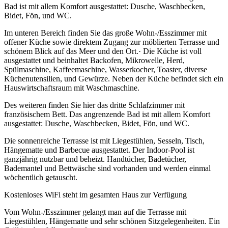
Bad ist mit allem Komfort ausgestattet: Dusche, Waschbecken,
Bidet, Fön, und WC.
Im unteren Bereich finden Sie das große Wohn-/Esszimmer mit
offener Küche sowie direktem Zugang zur möblierten Terrasse und
schönem Blick auf das Meer und den Ort.· Die Küche ist voll
ausgestattet und beinhaltet Backofen, Mikrowelle, Herd,
Spülmaschine, Kaffeemaschine, Wasserkocher, Toaster, diverse
Küchenutensilien, und Gewürze. Neben der Küche befindet sich ein
Hauswirtschaftsraum mit Waschmaschine.
Des weiteren finden Sie hier das dritte Schlafzimmer mit
französischem Bett. Das angrenzende Bad ist mit allem Komfort
ausgestattet: Dusche, Waschbecken, Bidet, Fön, und WC.
Die sonnenreiche Terrasse ist mit Liegestühlen, Sesseln, Tisch,
Hängematte und Barbecue ausgestattet. Der Indoor-Pool ist
ganzjährig nutzbar und beheizt. Handtücher, Badetücher,
Bademantel und Bettwäsche sind vorhanden und werden einmal
wöchentlich getauscht.
Kostenloses WiFi steht im gesamten Haus zur Verfügung
Vom Wohn-/Esszimmer gelangt man auf die Terrasse mit
Liegestühlen, Hängematte und sehr schönen Sitzgelegenheiten. Ein