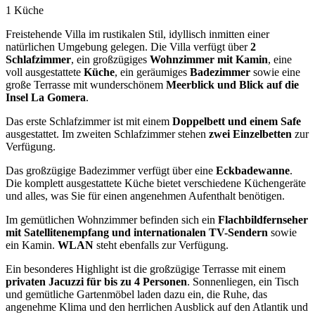
1 Küche
Freistehende Villa im rustikalen Stil, idyllisch inmitten einer
natürlichen Umgebung gelegen. Die Villa verfügt über
2
Schlafzimmer
, ein großzügiges
Wohnzimmer mit Kamin
, eine
voll ausgestattete
Küche
, ein geräumiges
Badezimmer
sowie eine
große Terrasse mit wunderschönem
Meerblick und Blick auf die
Insel La Gomera
.
Das erste Schlafzimmer ist mit einem
Doppelbett und einem Safe
ausgestattet. Im zweiten Schlafzimmer stehen
zwei Einzelbetten
zur
Verfügung.
Das großzügige Badezimmer verfügt über eine
Eckbadewanne
.
Die komplett ausgestattete Küche bietet verschiedene Küchengeräte
und alles, was Sie für einen angenehmen Aufenthalt benötigen.
Im gemütlichen Wohnzimmer befinden sich ein
Flachbildfernseher
mit Satellitenempfang und internationalen TV-Sendern
sowie
ein Kamin.
WLAN
steht ebenfalls zur Verfügung.
Ein besonderes Highlight ist die großzügige Terrasse mit einem
privaten Jacuzzi für bis zu 4 Personen
. Sonnenliegen, ein Tisch
und gemütliche Gartenmöbel laden dazu ein, die Ruhe, das
angenehme Klima und den herrlichen Ausblick auf den Atlantik und