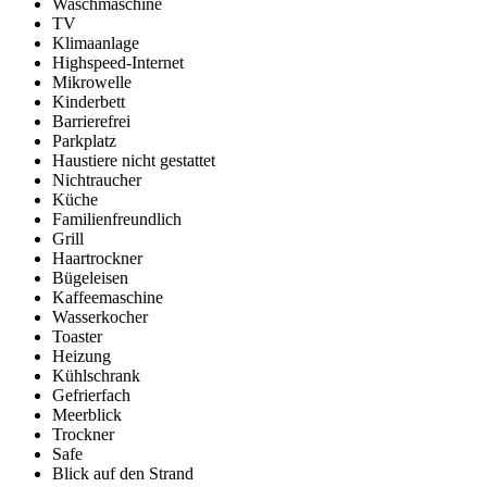
Waschmaschine
TV
Klimaanlage
Highspeed-Internet
Mikrowelle
Kinderbett
Barrierefrei
Parkplatz
Haustiere nicht gestattet
Nichtraucher
Küche
Familienfreundlich
Grill
Haartrockner
Bügeleisen
Kaffeemaschine
Wasserkocher
Toaster
Heizung
Kühlschrank
Gefrierfach
Meerblick
Trockner
Safe
Blick auf den Strand