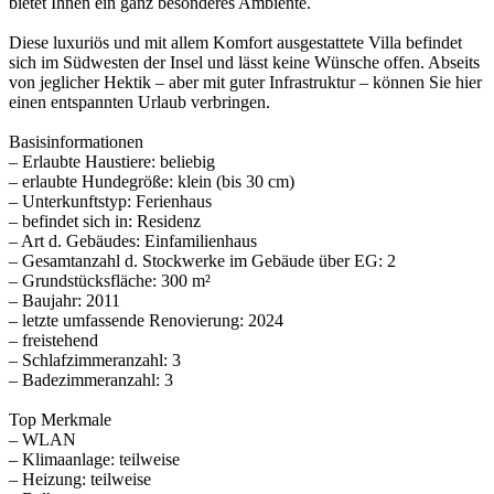
bietet Ihnen ein ganz besonderes Ambiente.
Diese luxuriös und mit allem Komfort ausgestattete Villa befindet
sich im Südwesten der Insel und lässt keine Wünsche offen. Abseits
von jeglicher Hektik – aber mit guter Infrastruktur – können Sie hier
einen entspannten Urlaub verbringen.
Basisinformationen
– Erlaubte Haustiere: beliebig
– erlaubte Hundegröße: klein (bis 30 cm)
– Unterkunftstyp: Ferienhaus
– befindet sich in: Residenz
– Art d. Gebäudes: Einfamilienhaus
– Gesamtanzahl d. Stockwerke im Gebäude über EG: 2
– Grundstücksfläche: 300 m²
– Baujahr: 2011
– letzte umfassende Renovierung: 2024
– freistehend
– Schlafzimmeranzahl: 3
– Badezimmeranzahl: 3
Top Merkmale
– WLAN
– Klimaanlage: teilweise
– Heizung: teilweise