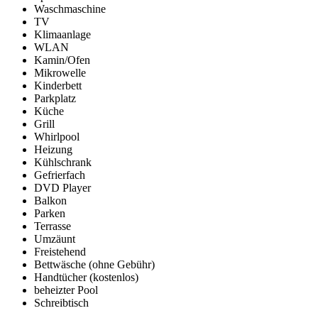
Waschmaschine
TV
Klimaanlage
WLAN
Kamin/Ofen
Mikrowelle
Kinderbett
Parkplatz
Küche
Grill
Whirlpool
Heizung
Kühlschrank
Gefrierfach
DVD Player
Balkon
Parken
Terrasse
Umzäunt
Freistehend
Bettwäsche (ohne Gebühr)
Handtücher (kostenlos)
beheizter Pool
Schreibtisch