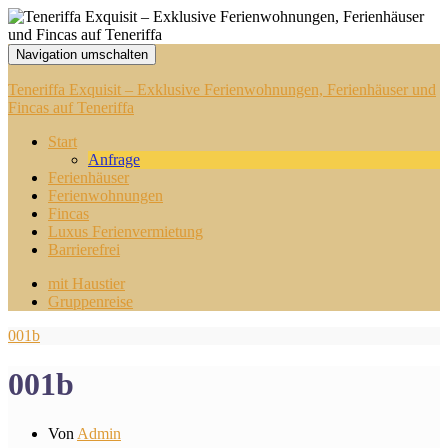
Navigation umschalten
Teneriffa Exquisit – Exklusive Ferienwohnungen, Ferienhäuser und
Fincas auf Teneriffa
Start
Anfrage
Ferienhäuser
Ferienwohnungen
Fincas
Luxus Ferienvermietung
Barrierefrei
mit Haustier
Gruppenreise
001b
001b
Von
Admin