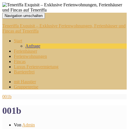
Navigation umschalten
Teneriffa Exquisit – Exklusive Ferienwohnungen, Ferienhäuser und
Fincas auf Teneriffa
Start
Anfrage
Ferienhäuser
Ferienwohnungen
Fincas
Luxus Ferienvermietung
Barrierefrei
mit Haustier
Gruppenreise
001b
001b
Von
Admin