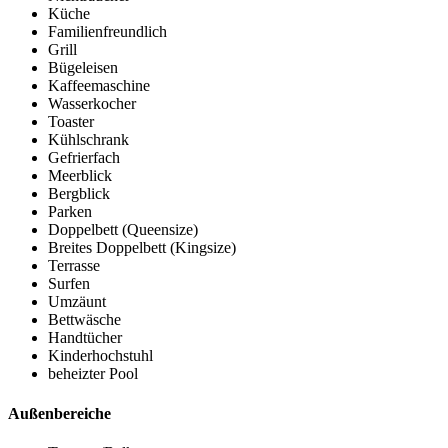
Küche
Familienfreundlich
Grill
Bügeleisen
Kaffeemaschine
Wasserkocher
Toaster
Kühlschrank
Gefrierfach
Meerblick
Bergblick
Parken
Doppelbett (Queensize)
Breites Doppelbett (Kingsize)
Terrasse
Surfen
Umzäunt
Bettwäsche
Handtücher
Kinderhochstuhl
beheizter Pool
Außenbereiche