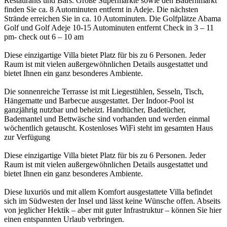
Restaurants und Bars. Große Supermärkte sowie den Bauernmarkt
finden Sie ca. 8 Autominuten entfernt in Adeje. Die nächsten
Strände erreichen Sie in ca. 10 Autominuten. Die Golfplätze Abama
Golf und Golf Adeje 10-15 Autominuten entfernt Check in 3 – 11
pm- check out 6 – 10 am
Diese einzigartige Villa bietet Platz für bis zu 6 Personen. Jeder
Raum ist mit vielen außergewöhnlichen Details ausgestattet und
bietet Ihnen ein ganz besonderes Ambiente.
Die sonnenreiche Terrasse ist mit Liegestühlen, Sesseln, Tisch,
Hängematte und Barbecue ausgestattet. Der Indoor-Pool ist
ganzjährig nutzbar und beheizt. Handtücher, Badetücher,
Bademantel und Bettwäsche sind vorhanden und werden einmal
wöchentlich getauscht. Kostenloses WiFi steht im gesamten Haus
zur Verfügung
Diese einzigartige Villa bietet Platz für bis zu 6 Personen. Jeder
Raum ist mit vielen außergewöhnlichen Details ausgestattet und
bietet Ihnen ein ganz besonderes Ambiente.
Diese luxuriös und mit allem Komfort ausgestattete Villa befindet
sich im Südwesten der Insel und lässt keine Wünsche offen. Abseits
von jeglicher Hektik – aber mit guter Infrastruktur – können Sie hier
einen entspannten Urlaub verbringen.