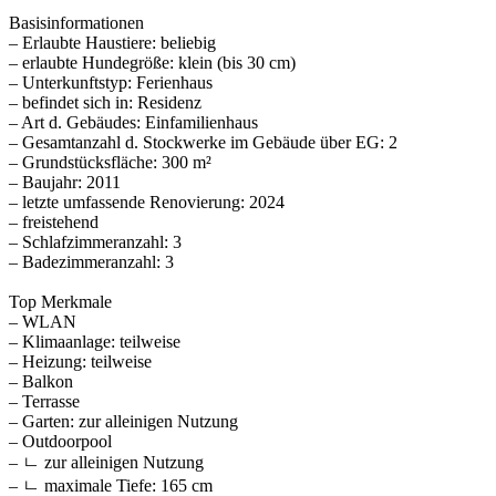
Basisinformationen
– Erlaubte Haustiere: beliebig
– erlaubte Hundegröße: klein (bis 30 cm)
– Unterkunftstyp: Ferienhaus
– befindet sich in: Residenz
– Art d. Gebäudes: Einfamilienhaus
– Gesamtanzahl d. Stockwerke im Gebäude über EG: 2
– Grundstücksfläche: 300 m²
– Baujahr: 2011
– letzte umfassende Renovierung: 2024
– freistehend
– Schlafzimmeranzahl: 3
– Badezimmeranzahl: 3
Top Merkmale
– WLAN
– Klimaanlage: teilweise
– Heizung: teilweise
– Balkon
– Terrasse
– Garten: zur alleinigen Nutzung
– Outdoorpool
– ㄴ zur alleinigen Nutzung
– ㄴ maximale Tiefe: 165 cm