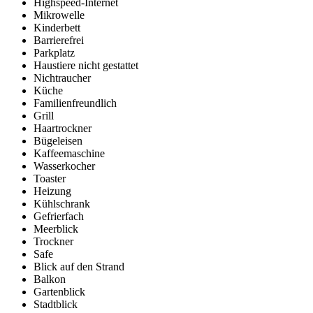
Highspeed-Internet
Mikrowelle
Kinderbett
Barrierefrei
Parkplatz
Haustiere nicht gestattet
Nichtraucher
Küche
Familienfreundlich
Grill
Haartrockner
Bügeleisen
Kaffeemaschine
Wasserkocher
Toaster
Heizung
Kühlschrank
Gefrierfach
Meerblick
Trockner
Safe
Blick auf den Strand
Balkon
Gartenblick
Stadtblick