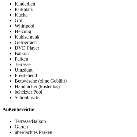
Kinderbett
Parkplatz
Küche
Grill
Whirlpool
Heizung
Kühlschrank
Gefrierfach
DVD Player
Balkon
Parken
Terrasse
Umzäunt
Freistehend
Bettwäsche (ohne Gebühr)
Handtücher (kostenlos)
beheizter Pool
Schreibtisch
Außenbereiche
Terrasse/Balkon
Garten
überdachtes Parken