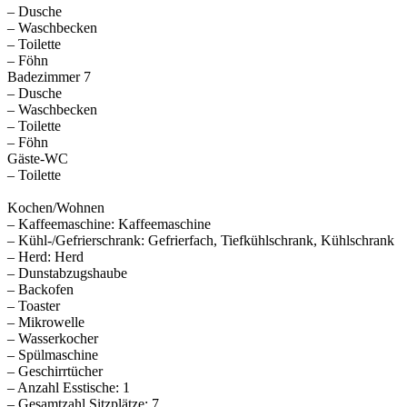
– Dusche
– Waschbecken
– Toilette
– Föhn
Badezimmer 7
– Dusche
– Waschbecken
– Toilette
– Föhn
Gäste-WC
– Toilette
Kochen/Wohnen
– Kaffeemaschine: Kaffeemaschine
– Kühl-/Gefrierschrank: Gefrierfach, Tiefkühlschrank, Kühlschrank
– Herd: Herd
– Dunstabzugshaube
– Backofen
– Toaster
– Mikrowelle
– Wasserkocher
– Spülmaschine
– Geschirrtücher
– Anzahl Esstische: 1
– Gesamtzahl Sitzplätze: 7