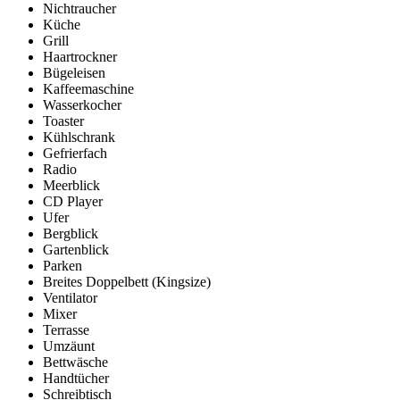
Nichtraucher
Küche
Grill
Haartrockner
Bügeleisen
Kaffeemaschine
Wasserkocher
Toaster
Kühlschrank
Gefrierfach
Radio
Meerblick
CD Player
Ufer
Bergblick
Gartenblick
Parken
Breites Doppelbett (Kingsize)
Ventilator
Mixer
Terrasse
Umzäunt
Bettwäsche
Handtücher
Schreibtisch