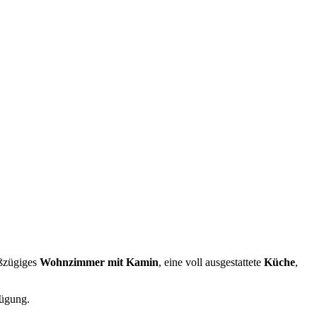
oßzügiges
Wohnzimmer mit Kamin
, eine voll ausgestattete
Küche
,
ügung.