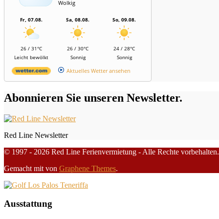
Wolkig
Fr, 07.08.
Sa, 08.08.
So, 09.08.
26 / 31°C
26 / 30°C
24 / 28°C
Leicht bewölkt
Sonnig
Sonnig
Aktuelles Wetter ansehen
Abonnieren Sie unseren Newsletter.
Red Line Newsletter
© 1997 - 2026 Red Line Ferienvermietung - Alle Rechte vorbehalten.
Gemacht mit
von
Graphene Themes
.
Ausstattung