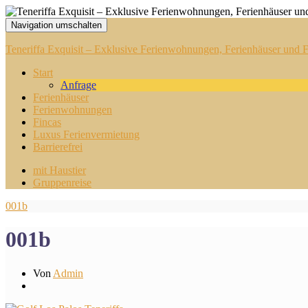
Navigation umschalten
Teneriffa Exquisit – Exklusive Ferienwohnungen, Ferienhäuser und Fi
Start
Anfrage
Ferienhäuser
Ferienwohnungen
Fincas
Luxus Ferienvermietung
Barrierefrei
mit Haustier
Gruppenreise
001b
001b
Von
Admin