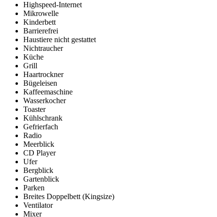
Highspeed-Internet
Mikrowelle
Kinderbett
Barrierefrei
Haustiere nicht gestattet
Nichtraucher
Küche
Grill
Haartrockner
Bügeleisen
Kaffeemaschine
Wasserkocher
Toaster
Kühlschrank
Gefrierfach
Radio
Meerblick
CD Player
Ufer
Bergblick
Gartenblick
Parken
Breites Doppelbett (Kingsize)
Ventilator
Mixer