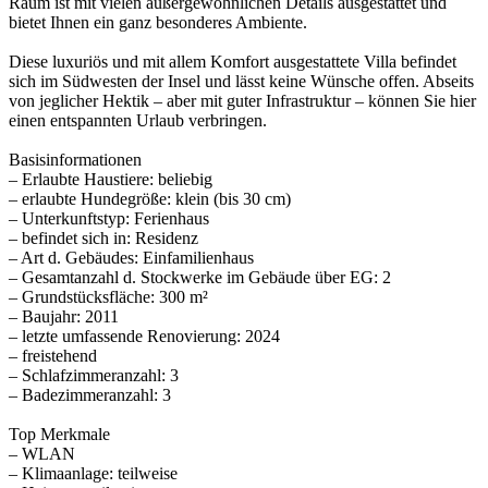
Raum ist mit vielen außergewöhnlichen Details ausgestattet und
bietet Ihnen ein ganz besonderes Ambiente.
Diese luxuriös und mit allem Komfort ausgestattete Villa befindet
sich im Südwesten der Insel und lässt keine Wünsche offen. Abseits
von jeglicher Hektik – aber mit guter Infrastruktur – können Sie hier
einen entspannten Urlaub verbringen.
Basisinformationen
– Erlaubte Haustiere: beliebig
– erlaubte Hundegröße: klein (bis 30 cm)
– Unterkunftstyp: Ferienhaus
– befindet sich in: Residenz
– Art d. Gebäudes: Einfamilienhaus
– Gesamtanzahl d. Stockwerke im Gebäude über EG: 2
– Grundstücksfläche: 300 m²
– Baujahr: 2011
– letzte umfassende Renovierung: 2024
– freistehend
– Schlafzimmeranzahl: 3
– Badezimmeranzahl: 3
Top Merkmale
– WLAN
– Klimaanlage: teilweise