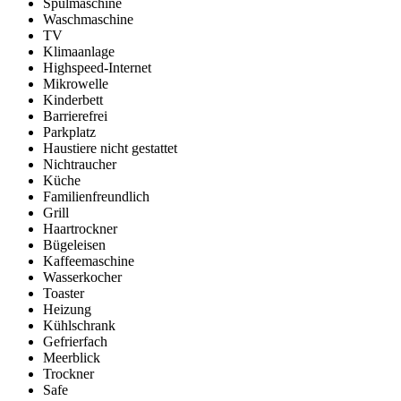
Spülmaschine
Waschmaschine
TV
Klimaanlage
Highspeed-Internet
Mikrowelle
Kinderbett
Barrierefrei
Parkplatz
Haustiere nicht gestattet
Nichtraucher
Küche
Familienfreundlich
Grill
Haartrockner
Bügeleisen
Kaffeemaschine
Wasserkocher
Toaster
Heizung
Kühlschrank
Gefrierfach
Meerblick
Trockner
Safe