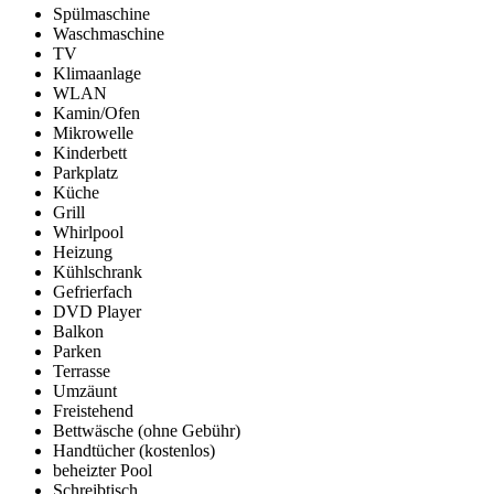
Spülmaschine
Waschmaschine
TV
Klimaanlage
WLAN
Kamin/Ofen
Mikrowelle
Kinderbett
Parkplatz
Küche
Grill
Whirlpool
Heizung
Kühlschrank
Gefrierfach
DVD Player
Balkon
Parken
Terrasse
Umzäunt
Freistehend
Bettwäsche (ohne Gebühr)
Handtücher (kostenlos)
beheizter Pool
Schreibtisch