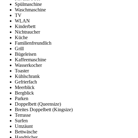
Spülmaschine
Waschmaschine
TV
WLAN
Kinderbett
Nichtraucher
Küche
Familienfreundlich
Grill
Bügeleisen
Kaffeemaschine
Wasserkocher
Toaster
Kühlschrank
Gefrierfach
Meerblick
Bergblick
Parken
Doppelbett (Queensize)
Breites Doppelbett (Kingsize)
Terrasse
Surfen
Umzäunt
Bettwäsche
Handtücher