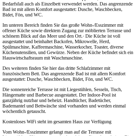
Bedarfsfall auch als Einzelbett verwendet werden. Das angrenzende
Bad ist mit allem Komfort ausgestattet: Dusche, Waschbecken,
Bidet, Fön, und WC.
Im unteren Bereich finden Sie das große Wohn-/Esszimmer mit
offener Küche sowie direktem Zugang zur möblierten Terrasse und
schönem Blick auf das Meer und den Ort.· Die Küche ist voll
ausgestattet und beinhaltet Backofen, Mikrowelle, Herd,
Spülmaschine, Kaffeemaschine, Wasserkocher, Toaster, diverse
Küchenutensilien, und Gewürze. Neben der Küche befindet sich ein
Hauswirtschaftsraum mit Waschmaschine.
Des weiteren finden Sie hier das dritte Schlafzimmer mit
französischem Bett. Das angrenzende Bad ist mit allem Komfort
ausgestattet: Dusche, Waschbecken, Bidet, Fön, und WC.
Die sonnenreiche Terrasse ist mit Liegestühlen, Sesseln, Tisch,
Hängematte und Barbecue ausgestattet. Der Indoor-Pool ist
ganzjährig nutzbar und beheizt. Handtücher, Badetücher,
Bademantel und Bettwäsche sind vorhanden und werden einmal
wöchentlich getauscht.
Kostenloses WiFi steht im gesamten Haus zur Verfügung
Vom Wohn-/Esszimmer gelangt man auf die Terrasse mit