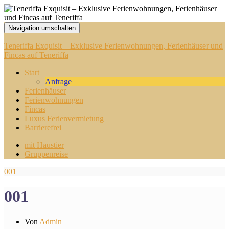
Navigation umschalten
Teneriffa Exquisit – Exklusive Ferienwohnungen, Ferienhäuser und
Fincas auf Teneriffa
Start
Anfrage
Ferienhäuser
Ferienwohnungen
Fincas
Luxus Ferienvermietung
Barrierefrei
mit Haustier
Gruppenreise
001
001
Von
Admin