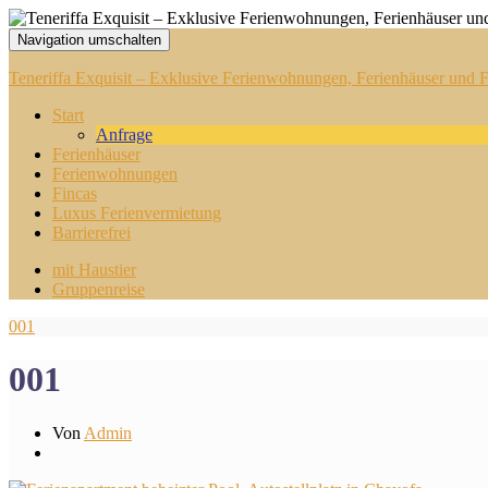
Navigation umschalten
Teneriffa Exquisit – Exklusive Ferienwohnungen, Ferienhäuser und Fi
Start
Anfrage
Ferienhäuser
Ferienwohnungen
Fincas
Luxus Ferienvermietung
Barrierefrei
mit Haustier
Gruppenreise
001
001
Von
Admin