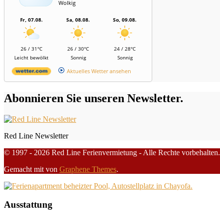
Wolkig
Fr, 07.08.
Sa, 08.08.
So, 09.08.
26 / 31°C
26 / 30°C
24 / 28°C
Leicht bewölkt
Sonnig
Sonnig
Aktuelles Wetter ansehen
Abonnieren Sie unseren Newsletter.
Red Line Newsletter
© 1997 - 2026 Red Line Ferienvermietung - Alle Rechte vorbehalten.
Gemacht mit
von
Graphene Themes
.
Ausstattung