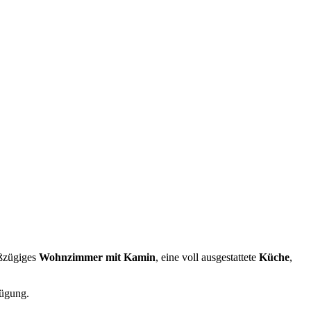
oßzügiges
Wohnzimmer mit Kamin
, eine voll ausgestattete
Küche
,
ügung.