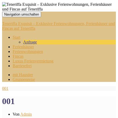
Navigation umschalten
Teneriffa Exquisit – Exklusive Ferienwohnungen, Ferienhäuser und
Fincas auf Teneriffa
Start
Anfrage
Ferienhäuser
Ferienwohnungen
Fincas
Luxus Ferienvermietung
Barrierefrei
mit Haustier
Gruppenreise
001
001
Von
Admin