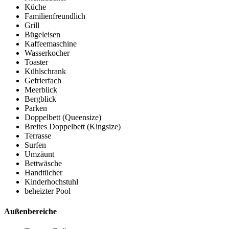
Küche
Familienfreundlich
Grill
Bügeleisen
Kaffeemaschine
Wasserkocher
Toaster
Kühlschrank
Gefrierfach
Meerblick
Bergblick
Parken
Doppelbett (Queensize)
Breites Doppelbett (Kingsize)
Terrasse
Surfen
Umzäunt
Bettwäsche
Handtücher
Kinderhochstuhl
beheizter Pool
Außenbereiche