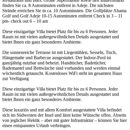
Restaurants und Bars. Große Supermärkte sowie den Bauernmarkt
finden Sie ca. 8 Autominuten entfernt in Adeje. Die nächsten
Strände erreichen Sie in ca. 10 Autominuten. Die Golfplätze Abama
Golf und Golf Adeje 10-15 Autominuten entfernt Check in 3 – 11
pm- check out 6 – 10 am
Diese einzigartige Villa bietet Platz für bis zu 6 Personen. Jeder
Raum ist mit vielen außergewöhnlichen Details ausgestattet und
bietet Ihnen ein ganz besonderes Ambiente.
Die sonnenreiche Terrasse ist mit Liegestühlen, Sesseln, Tisch,
Hängematte und Barbecue ausgestattet. Der Indoor-Pool ist
ganzjährig nutzbar und beheizt. Handtücher, Badetücher,
Bademantel und Bettwäsche sind vorhanden und werden einmal
wöchentlich getauscht. Kostenloses WiFi steht im gesamten Haus
zur Verfügung
Diese einzigartige Villa bietet Platz für bis zu 6 Personen. Jeder
Raum ist mit vielen außergewöhnlichen Details ausgestattet und
bietet Ihnen ein ganz besonderes Ambiente.
Diese luxuriös und mit allem Komfort ausgestattete Villa befindet
sich im Südwesten der Insel und lässt keine Wünsche offen. Abseits
von jeglicher Hektik – aber mit guter Infrastruktur – können Sie hier
einen entspannten Urlaub verbringen.