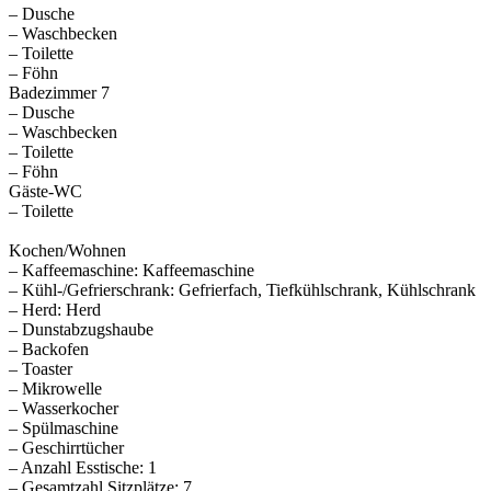
– Dusche
– Waschbecken
– Toilette
– Föhn
Badezimmer 7
– Dusche
– Waschbecken
– Toilette
– Föhn
Gäste-WC
– Toilette
Kochen/Wohnen
– Kaffeemaschine: Kaffeemaschine
– Kühl-/Gefrierschrank: Gefrierfach, Tiefkühlschrank, Kühlschrank
– Herd: Herd
– Dunstabzugshaube
– Backofen
– Toaster
– Mikrowelle
– Wasserkocher
– Spülmaschine
– Geschirrtücher
– Anzahl Esstische: 1
– Gesamtzahl Sitzplätze: 7