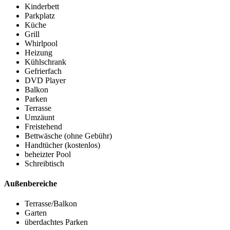
Kinderbett
Parkplatz
Küche
Grill
Whirlpool
Heizung
Kühlschrank
Gefrierfach
DVD Player
Balkon
Parken
Terrasse
Umzäunt
Freistehend
Bettwäsche (ohne Gebühr)
Handtücher (kostenlos)
beheizter Pool
Schreibtisch
Außenbereiche
Terrasse/Balkon
Garten
überdachtes Parken