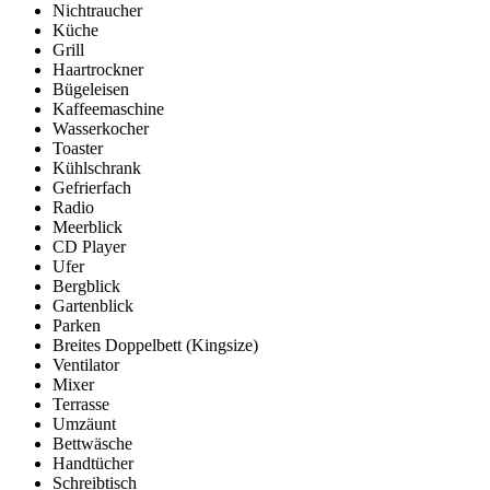
Nichtraucher
Küche
Grill
Haartrockner
Bügeleisen
Kaffeemaschine
Wasserkocher
Toaster
Kühlschrank
Gefrierfach
Radio
Meerblick
CD Player
Ufer
Bergblick
Gartenblick
Parken
Breites Doppelbett (Kingsize)
Ventilator
Mixer
Terrasse
Umzäunt
Bettwäsche
Handtücher
Schreibtisch