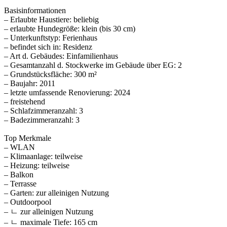
Basisinformationen
– Erlaubte Haustiere: beliebig
– erlaubte Hundegröße: klein (bis 30 cm)
– Unterkunftstyp: Ferienhaus
– befindet sich in: Residenz
– Art d. Gebäudes: Einfamilienhaus
– Gesamtanzahl d. Stockwerke im Gebäude über EG: 2
– Grundstücksfläche: 300 m²
– Baujahr: 2011
– letzte umfassende Renovierung: 2024
– freistehend
– Schlafzimmeranzahl: 3
– Badezimmeranzahl: 3
Top Merkmale
– WLAN
– Klimaanlage: teilweise
– Heizung: teilweise
– Balkon
– Terrasse
– Garten: zur alleinigen Nutzung
– Outdoorpool
– ㄴ zur alleinigen Nutzung
– ㄴ maximale Tiefe: 165 cm