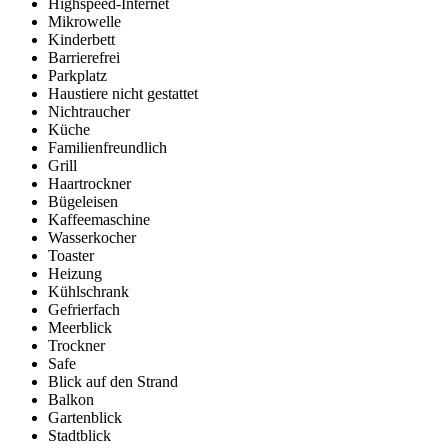
Highspeed-Internet
Mikrowelle
Kinderbett
Barrierefrei
Parkplatz
Haustiere nicht gestattet
Nichtraucher
Küche
Familienfreundlich
Grill
Haartrockner
Bügeleisen
Kaffeemaschine
Wasserkocher
Toaster
Heizung
Kühlschrank
Gefrierfach
Meerblick
Trockner
Safe
Blick auf den Strand
Balkon
Gartenblick
Stadtblick