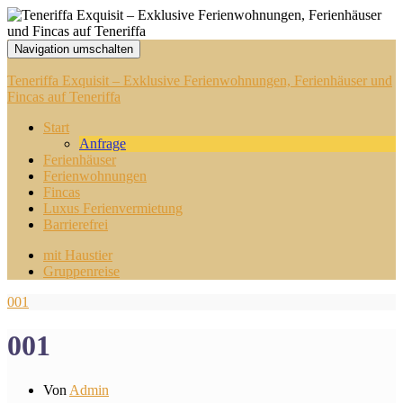
Navigation umschalten
Teneriffa Exquisit – Exklusive Ferienwohnungen, Ferienhäuser und
Fincas auf Teneriffa
Start
Anfrage
Ferienhäuser
Ferienwohnungen
Fincas
Luxus Ferienvermietung
Barrierefrei
mit Haustier
Gruppenreise
001
001
Von
Admin