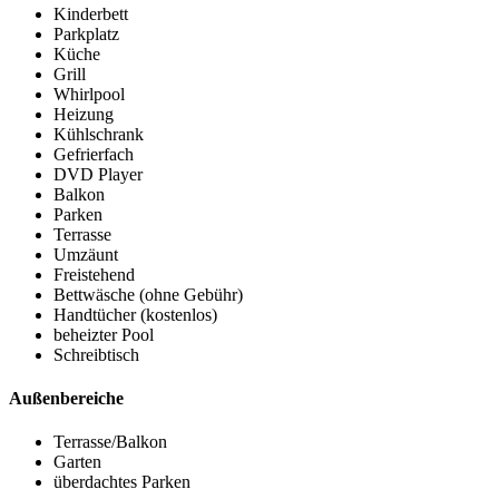
Kinderbett
Parkplatz
Küche
Grill
Whirlpool
Heizung
Kühlschrank
Gefrierfach
DVD Player
Balkon
Parken
Terrasse
Umzäunt
Freistehend
Bettwäsche (ohne Gebühr)
Handtücher (kostenlos)
beheizter Pool
Schreibtisch
Außenbereiche
Terrasse/Balkon
Garten
überdachtes Parken