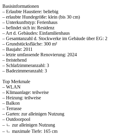
Basisinformationen
– Erlaubte Haustiere: beliebig
– erlaubte Hundegröße: klein (bis 30 cm)
– Unterkunftstyp: Ferienhaus
– befindet sich in: Residenz
– Art d. Gebäudes: Einfamilienhaus
– Gesamtanzahl d. Stockwerke im Gebäude über EG: 2
– Grundstücksfläche: 300 m²
– Baujahr: 2011
– letzte umfassende Renovierung: 2024
– freistehend
– Schlafzimmeranzahl: 3
– Badezimmeranzahl: 3
Top Merkmale
– WLAN
– Klimaanlage: teilweise
– Heizung: teilweise
– Balkon
– Terrasse
– Garten: zur alleinigen Nutzung
– Outdoorpool
– ㄴ zur alleinigen Nutzung
– ㄴ maximale Tiefe: 165 cm