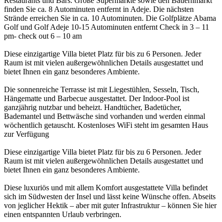
Restaurants und Bars. Große Supermärkte sowie den Bauernmarkt
finden Sie ca. 8 Autominuten entfernt in Adeje. Die nächsten
Strände erreichen Sie in ca. 10 Autominuten. Die Golfplätze Abama
Golf und Golf Adeje 10-15 Autominuten entfernt Check in 3 – 11
pm- check out 6 – 10 am
Diese einzigartige Villa bietet Platz für bis zu 6 Personen. Jeder
Raum ist mit vielen außergewöhnlichen Details ausgestattet und
bietet Ihnen ein ganz besonderes Ambiente.
Die sonnenreiche Terrasse ist mit Liegestühlen, Sesseln, Tisch,
Hängematte und Barbecue ausgestattet. Der Indoor-Pool ist
ganzjährig nutzbar und beheizt. Handtücher, Badetücher,
Bademantel und Bettwäsche sind vorhanden und werden einmal
wöchentlich getauscht. Kostenloses WiFi steht im gesamten Haus
zur Verfügung
Diese einzigartige Villa bietet Platz für bis zu 6 Personen. Jeder
Raum ist mit vielen außergewöhnlichen Details ausgestattet und
bietet Ihnen ein ganz besonderes Ambiente.
Diese luxuriös und mit allem Komfort ausgestattete Villa befindet
sich im Südwesten der Insel und lässt keine Wünsche offen. Abseits
von jeglicher Hektik – aber mit guter Infrastruktur – können Sie hier
einen entspannten Urlaub verbringen.