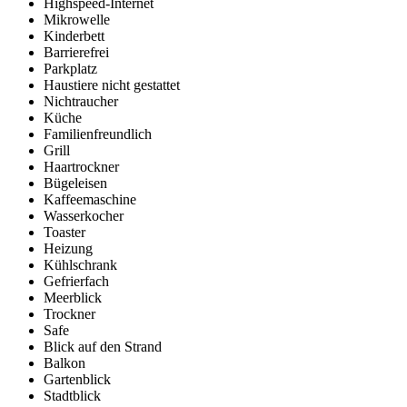
Highspeed-Internet
Mikrowelle
Kinderbett
Barrierefrei
Parkplatz
Haustiere nicht gestattet
Nichtraucher
Küche
Familienfreundlich
Grill
Haartrockner
Bügeleisen
Kaffeemaschine
Wasserkocher
Toaster
Heizung
Kühlschrank
Gefrierfach
Meerblick
Trockner
Safe
Blick auf den Strand
Balkon
Gartenblick
Stadtblick