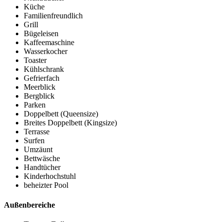
Küche
Familienfreundlich
Grill
Bügeleisen
Kaffeemaschine
Wasserkocher
Toaster
Kühlschrank
Gefrierfach
Meerblick
Bergblick
Parken
Doppelbett (Queensize)
Breites Doppelbett (Kingsize)
Terrasse
Surfen
Umzäunt
Bettwäsche
Handtücher
Kinderhochstuhl
beheizter Pool
Außenbereiche