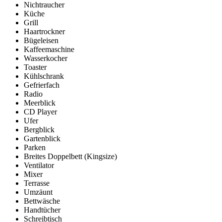
Nichtraucher
Küche
Grill
Haartrockner
Bügeleisen
Kaffeemaschine
Wasserkocher
Toaster
Kühlschrank
Gefrierfach
Radio
Meerblick
CD Player
Ufer
Bergblick
Gartenblick
Parken
Breites Doppelbett (Kingsize)
Ventilator
Mixer
Terrasse
Umzäunt
Bettwäsche
Handtücher
Schreibtisch