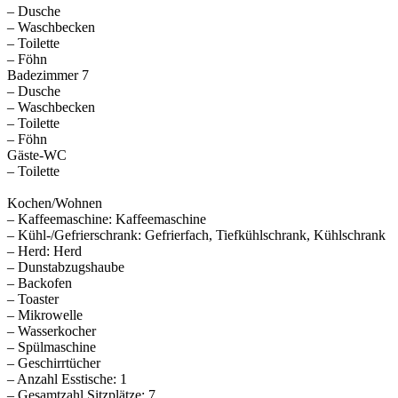
– Dusche
– Waschbecken
– Toilette
– Föhn
Badezimmer 7
– Dusche
– Waschbecken
– Toilette
– Föhn
Gäste-WC
– Toilette
Kochen/Wohnen
– Kaffeemaschine: Kaffeemaschine
– Kühl-/Gefrierschrank: Gefrierfach, Tiefkühlschrank, Kühlschrank
– Herd: Herd
– Dunstabzugshaube
– Backofen
– Toaster
– Mikrowelle
– Wasserkocher
– Spülmaschine
– Geschirrtücher
– Anzahl Esstische: 1
– Gesamtzahl Sitzplätze: 7