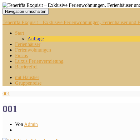
Navigation umschalten
Teneriffa Exquisit – Exklusive Ferienwohnungen, Ferienhäuser und Fi
Start
Anfrage
Ferienhäuser
Ferienwohnungen
Fincas
Luxus Ferienvermietung
Barrierefrei
mit Haustier
Gruppenreise
001
001
Von
Admin