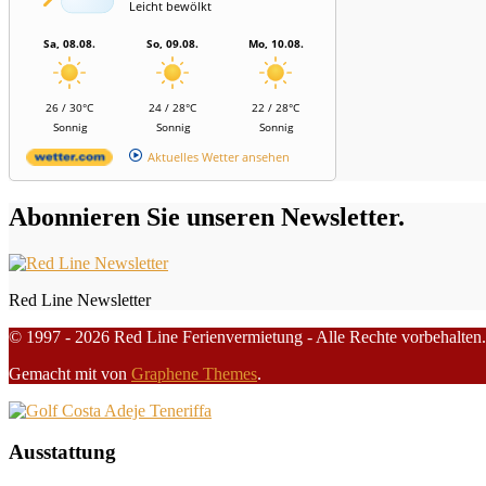
Leicht bewölkt
Sa, 08.08.
So, 09.08.
Mo, 10.08.
26 / 30°C
24 / 28°C
22 / 28°C
Sonnig
Sonnig
Sonnig
Aktuelles Wetter ansehen
Abonnieren Sie unseren Newsletter.
Red Line Newsletter
© 1997 - 2026 Red Line Ferienvermietung - Alle Rechte vorbehalten.
Gemacht mit
von
Graphene Themes
.
Ausstattung