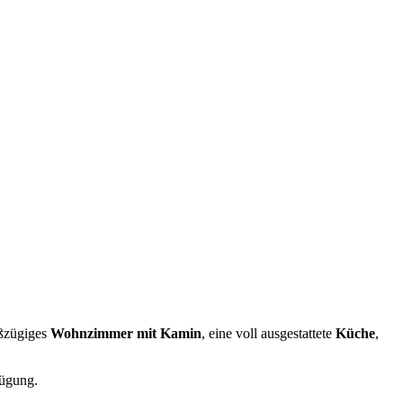
oßzügiges
Wohnzimmer mit Kamin
, eine voll ausgestattete
Küche
,
ügung.