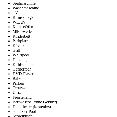
Spülmaschine
Waschmaschine
TV
Klimaanlage
WLAN
Kamin/Ofen
Mikrowelle
Kinderbett
Parkplatz
Küche
Grill
Whirlpool
Heizung
Kühlschrank
Gefrierfach
DVD Player
Balkon
Parken
Terrasse
Umzäunt
Freistehend
Bettwäsche (ohne Gebühr)
Handtücher (kostenlos)
beheizter Pool
Schreibtisch