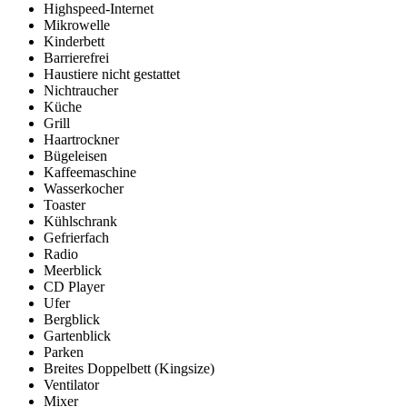
Highspeed-Internet
Mikrowelle
Kinderbett
Barrierefrei
Haustiere nicht gestattet
Nichtraucher
Küche
Grill
Haartrockner
Bügeleisen
Kaffeemaschine
Wasserkocher
Toaster
Kühlschrank
Gefrierfach
Radio
Meerblick
CD Player
Ufer
Bergblick
Gartenblick
Parken
Breites Doppelbett (Kingsize)
Ventilator
Mixer