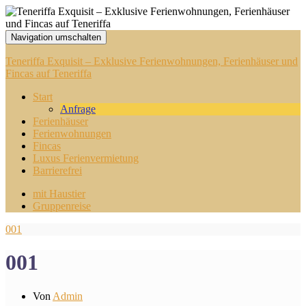
Navigation umschalten
Teneriffa Exquisit – Exklusive Ferienwohnungen, Ferienhäuser und
Fincas auf Teneriffa
Start
Anfrage
Ferienhäuser
Ferienwohnungen
Fincas
Luxus Ferienvermietung
Barrierefrei
mit Haustier
Gruppenreise
001
001
Von
Admin