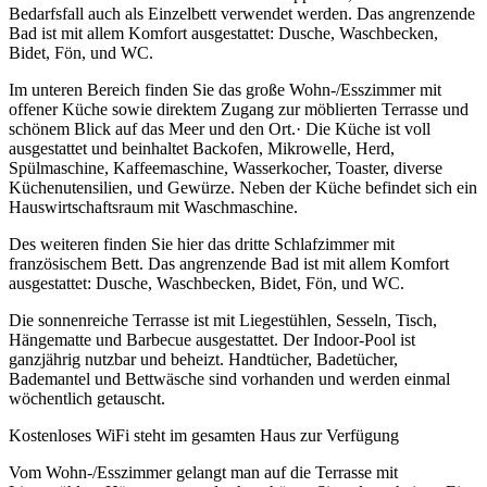
Bedarfsfall auch als Einzelbett verwendet werden. Das angrenzende
Bad ist mit allem Komfort ausgestattet: Dusche, Waschbecken,
Bidet, Fön, und WC.
Im unteren Bereich finden Sie das große Wohn-/Esszimmer mit
offener Küche sowie direktem Zugang zur möblierten Terrasse und
schönem Blick auf das Meer und den Ort.· Die Küche ist voll
ausgestattet und beinhaltet Backofen, Mikrowelle, Herd,
Spülmaschine, Kaffeemaschine, Wasserkocher, Toaster, diverse
Küchenutensilien, und Gewürze. Neben der Küche befindet sich ein
Hauswirtschaftsraum mit Waschmaschine.
Des weiteren finden Sie hier das dritte Schlafzimmer mit
französischem Bett. Das angrenzende Bad ist mit allem Komfort
ausgestattet: Dusche, Waschbecken, Bidet, Fön, und WC.
Die sonnenreiche Terrasse ist mit Liegestühlen, Sesseln, Tisch,
Hängematte und Barbecue ausgestattet. Der Indoor-Pool ist
ganzjährig nutzbar und beheizt. Handtücher, Badetücher,
Bademantel und Bettwäsche sind vorhanden und werden einmal
wöchentlich getauscht.
Kostenloses WiFi steht im gesamten Haus zur Verfügung
Vom Wohn-/Esszimmer gelangt man auf die Terrasse mit