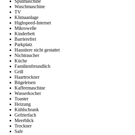
Spülmaschine
Waschmaschine
TV
Klimaanlage
Highspeed-Internet
Mikrowelle
Kinderbett
Barrierefrei
Parkplatz
Haustiere nicht gestattet
Nichtraucher
Küche
Familienfreundlich
Grill
Haartrockner
Bügeleisen
Kaffeemaschine
Wasserkocher
Toaster
Heizung
Kühlschrank
Gefrierfach
Meerblick
Trockner
Safe