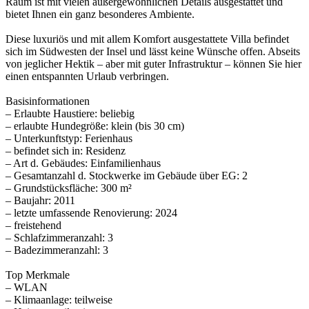
Raum ist mit vielen außergewöhnlichen Details ausgestattet und
bietet Ihnen ein ganz besonderes Ambiente.
Diese luxuriös und mit allem Komfort ausgestattete Villa befindet
sich im Südwesten der Insel und lässt keine Wünsche offen. Abseits
von jeglicher Hektik – aber mit guter Infrastruktur – können Sie hier
einen entspannten Urlaub verbringen.
Basisinformationen
– Erlaubte Haustiere: beliebig
– erlaubte Hundegröße: klein (bis 30 cm)
– Unterkunftstyp: Ferienhaus
– befindet sich in: Residenz
– Art d. Gebäudes: Einfamilienhaus
– Gesamtanzahl d. Stockwerke im Gebäude über EG: 2
– Grundstücksfläche: 300 m²
– Baujahr: 2011
– letzte umfassende Renovierung: 2024
– freistehend
– Schlafzimmeranzahl: 3
– Badezimmeranzahl: 3
Top Merkmale
– WLAN
– Klimaanlage: teilweise