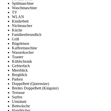
Spülmaschine
Waschmaschine
TV
WLAN
Kinderbett
Nichtraucher
Küche
Familienfreundlich
Grill
Bügeleisen
Kaffeemaschine
Wasserkocher
Toaster
Kühlschrank
Gefrierfach
Meerblick
Bergblick
Parken
Doppelbett (Queensize)
Breites Doppelbett (Kingsize)
Terrasse
Surfen
Umzäunt
Bettwäsche
Handtücher