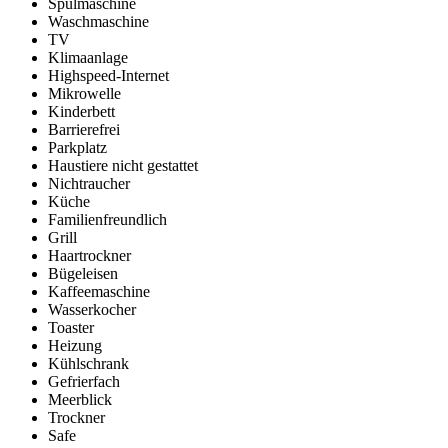
Spülmaschine
Waschmaschine
TV
Klimaanlage
Highspeed-Internet
Mikrowelle
Kinderbett
Barrierefrei
Parkplatz
Haustiere nicht gestattet
Nichtraucher
Küche
Familienfreundlich
Grill
Haartrockner
Bügeleisen
Kaffeemaschine
Wasserkocher
Toaster
Heizung
Kühlschrank
Gefrierfach
Meerblick
Trockner
Safe