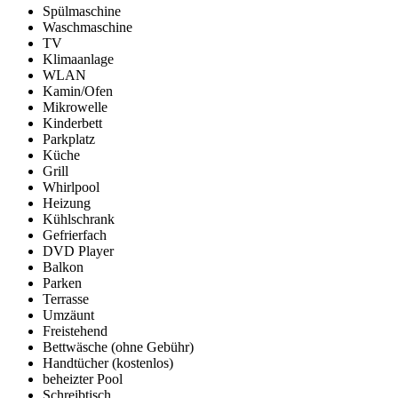
Spülmaschine
Waschmaschine
TV
Klimaanlage
WLAN
Kamin/Ofen
Mikrowelle
Kinderbett
Parkplatz
Küche
Grill
Whirlpool
Heizung
Kühlschrank
Gefrierfach
DVD Player
Balkon
Parken
Terrasse
Umzäunt
Freistehend
Bettwäsche (ohne Gebühr)
Handtücher (kostenlos)
beheizter Pool
Schreibtisch