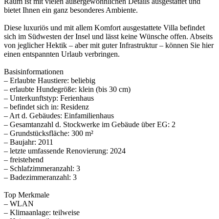
Raum ist mit vielen außergewöhnlichen Details ausgestattet und
bietet Ihnen ein ganz besonderes Ambiente.
Diese luxuriös und mit allem Komfort ausgestattete Villa befindet
sich im Südwesten der Insel und lässt keine Wünsche offen. Abseits
von jeglicher Hektik – aber mit guter Infrastruktur – können Sie hier
einen entspannten Urlaub verbringen.
Basisinformationen
– Erlaubte Haustiere: beliebig
– erlaubte Hundegröße: klein (bis 30 cm)
– Unterkunftstyp: Ferienhaus
– befindet sich in: Residenz
– Art d. Gebäudes: Einfamilienhaus
– Gesamtanzahl d. Stockwerke im Gebäude über EG: 2
– Grundstücksfläche: 300 m²
– Baujahr: 2011
– letzte umfassende Renovierung: 2024
– freistehend
– Schlafzimmeranzahl: 3
– Badezimmeranzahl: 3
Top Merkmale
– WLAN
– Klimaanlage: teilweise