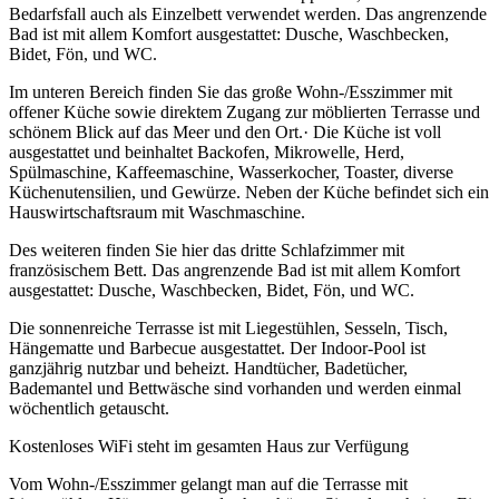
Bedarfsfall auch als Einzelbett verwendet werden. Das angrenzende
Bad ist mit allem Komfort ausgestattet: Dusche, Waschbecken,
Bidet, Fön, und WC.
Im unteren Bereich finden Sie das große Wohn-/Esszimmer mit
offener Küche sowie direktem Zugang zur möblierten Terrasse und
schönem Blick auf das Meer und den Ort.· Die Küche ist voll
ausgestattet und beinhaltet Backofen, Mikrowelle, Herd,
Spülmaschine, Kaffeemaschine, Wasserkocher, Toaster, diverse
Küchenutensilien, und Gewürze. Neben der Küche befindet sich ein
Hauswirtschaftsraum mit Waschmaschine.
Des weiteren finden Sie hier das dritte Schlafzimmer mit
französischem Bett. Das angrenzende Bad ist mit allem Komfort
ausgestattet: Dusche, Waschbecken, Bidet, Fön, und WC.
Die sonnenreiche Terrasse ist mit Liegestühlen, Sesseln, Tisch,
Hängematte und Barbecue ausgestattet. Der Indoor-Pool ist
ganzjährig nutzbar und beheizt. Handtücher, Badetücher,
Bademantel und Bettwäsche sind vorhanden und werden einmal
wöchentlich getauscht.
Kostenloses WiFi steht im gesamten Haus zur Verfügung
Vom Wohn-/Esszimmer gelangt man auf die Terrasse mit