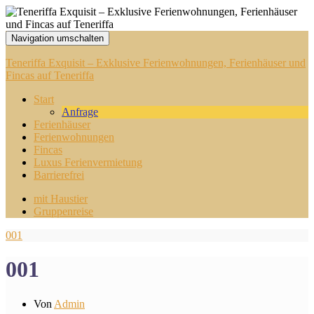
Navigation umschalten
Teneriffa Exquisit – Exklusive Ferienwohnungen, Ferienhäuser und
Fincas auf Teneriffa
Start
Anfrage
Ferienhäuser
Ferienwohnungen
Fincas
Luxus Ferienvermietung
Barrierefrei
mit Haustier
Gruppenreise
001
001
Von
Admin