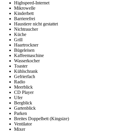
Highspeed-Internet
Mikrowelle
Kinderbett
Barrierefrei
Haustiere nicht gestattet
Nichtraucher
Küche
Grill
Haartrockner
Bügeleisen
Kaffeemaschine
Wasserkocher
Toaster
Kühlschrank
Gefrierfach
Radio
Meerblick
CD Player
Ufer
Bergblick
Gartenblick
Parken
Breites Doppelbett (Kingsize)
Ventilator
Mixer