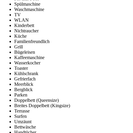
Spülmaschine
Waschmaschine
TV
WLAN
Kinderbett
Nichtraucher
Küche
Familienfreundlich
Grill
Bügeleisen
Kaffeemaschine
Wasserkocher
Toaster
Kühlschrank
Gefrierfach
Meerblick
Bergblick
Parken
Doppelbett (Queensize)
Breites Doppelbett (Kingsize)
Terrasse
Surfen
Umzäunt
Bettwäsche
Handtücher