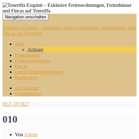
Navigation umschalten
Teneriffa Exquisit – Exklusive Ferienwohnungen, Ferienhäuser und
Fincas auf Teneriffa
Start
Anfrage
Ferienhäuser
Ferienwohnungen
Fincas
Luxus Ferienvermietung
Barrierefrei
mit Haustier
Gruppenreise
RLF-TF7827
010
Von
Admin