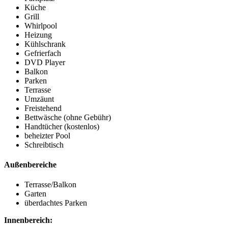
Küche
Grill
Whirlpool
Heizung
Kühlschrank
Gefrierfach
DVD Player
Balkon
Parken
Terrasse
Umzäunt
Freistehend
Bettwäsche (ohne Gebühr)
Handtücher (kostenlos)
beheizter Pool
Schreibtisch
Außenbereiche
Terrasse/Balkon
Garten
überdachtes Parken
Innenbereich: