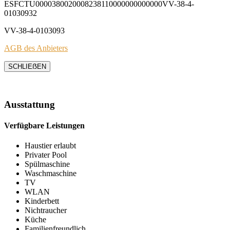
ESFCTU0000380020008238110000000000000VV-38-4-
01030932
VV-38-4-0103093
AGB des Anbieters
SCHLIEẞEN
Ausstattung
Verfügbare Leistungen
Haustier erlaubt
Privater Pool
Spülmaschine
Waschmaschine
TV
WLAN
Kinderbett
Nichtraucher
Küche
Familienfreundlich