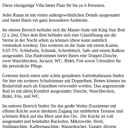
Diese einzigartige Villa bietet Platz für bis zu 6 Personen.
Jeder Raum ist mit vielen außergewöhnlichen Details ausgestattet
und bietet Ihnen ein ganz besonderes Ambiente.
Im oberen Bereich befindet sich die Master-Suite mit King Size Bett
(2 x 2m). Über dem Bett befindet sich eine Glasöffnung um die
Sterne in der Nacht sehen zu können (diese kann natürlich
verdunkelt werden). Des weiteren ist die Suite mit einem Kamin,
SAT-TV, Schlafsofa, Schrank, Schreibtisch, Safe und einem Balkon
ausgestattet. Das Badezimmer bietet Ihnen eine Doppel-Dusche,
zwei Waschbecken, Jacuzzi, WC, Bidet, Fön sowie Utensilien für
die persönliche Pflege.
Getrennt durch einen sehr schön gestalteten Aufenthaltsraum finden
Sie hier ein weiteres Schafzimmer mit Doppelbett, Betten können im
Bedarfsfall auch als Einzelbett verwendet werden. Das angrenzende
Bad ist mit allem Komfort ausgestattet: Dusche, Waschbecken,
Bidet, Fön, und WC.
Im unteren Bereich finden Sie das große Wohn-/Esszimmer mit
offener Küche sowie direktem Zugang zur möblierten Terrasse und
schönem Blick auf das Meer und den Ort.· Die Küche ist voll
ausgestattet und beinhaltet Backofen, Mikrowelle, Herd,
Spülmaschine, Kaffeemaschine, Wasserkocher, Toaster, diverse