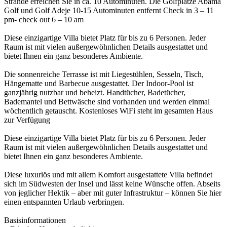
Strände erreichen Sie in ca. 10 Autominuten. Die Golfplätze Abama
Golf und Golf Adeje 10-15 Autominuten entfernt Check in 3 – 11
pm- check out 6 – 10 am
Diese einzigartige Villa bietet Platz für bis zu 6 Personen. Jeder
Raum ist mit vielen außergewöhnlichen Details ausgestattet und
bietet Ihnen ein ganz besonderes Ambiente.
Die sonnenreiche Terrasse ist mit Liegestühlen, Sesseln, Tisch,
Hängematte und Barbecue ausgestattet. Der Indoor-Pool ist
ganzjährig nutzbar und beheizt. Handtücher, Badetücher,
Bademantel und Bettwäsche sind vorhanden und werden einmal
wöchentlich getauscht. Kostenloses WiFi steht im gesamten Haus
zur Verfügung
Diese einzigartige Villa bietet Platz für bis zu 6 Personen. Jeder
Raum ist mit vielen außergewöhnlichen Details ausgestattet und
bietet Ihnen ein ganz besonderes Ambiente.
Diese luxuriös und mit allem Komfort ausgestattete Villa befindet
sich im Südwesten der Insel und lässt keine Wünsche offen. Abseits
von jeglicher Hektik – aber mit guter Infrastruktur – können Sie hier
einen entspannten Urlaub verbringen.
Basisinformationen