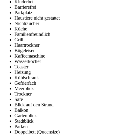
Kinderbett
Barrierefrei
Parkplatz
Haustiere nicht gestattet
Nichtraucher
Küche
Familienfreundlich
Grill
Haartrockner
Bügeleisen
Kaffeemaschine
Wasserkocher
Toaster
Heizung
Kühlschrank
Gefrierfach
Meerblick
Trockner
Safe
Blick auf den Strand
Balkon
Gartenblick
Stadtblick
Parken
Doppelbett (Queensize)