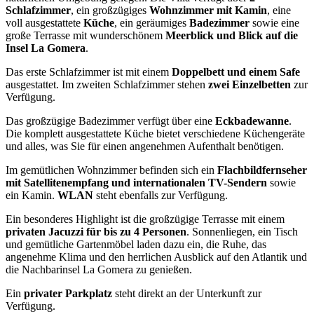
Schlafzimmer
, ein großzügiges
Wohnzimmer mit Kamin
, eine
voll ausgestattete
Küche
, ein geräumiges
Badezimmer
sowie eine
große Terrasse mit wunderschönem
Meerblick und Blick auf die
Insel La Gomera
.
Das erste Schlafzimmer ist mit einem
Doppelbett und einem Safe
ausgestattet. Im zweiten Schlafzimmer stehen
zwei Einzelbetten
zur
Verfügung.
Das großzügige Badezimmer verfügt über eine
Eckbadewanne
.
Die komplett ausgestattete Küche bietet verschiedene Küchengeräte
und alles, was Sie für einen angenehmen Aufenthalt benötigen.
Im gemütlichen Wohnzimmer befinden sich ein
Flachbildfernseher
mit Satellitenempfang und internationalen TV-Sendern
sowie
ein Kamin.
WLAN
steht ebenfalls zur Verfügung.
Ein besonderes Highlight ist die großzügige Terrasse mit einem
privaten Jacuzzi für bis zu 4 Personen
. Sonnenliegen, ein Tisch
und gemütliche Gartenmöbel laden dazu ein, die Ruhe, das
angenehme Klima und den herrlichen Ausblick auf den Atlantik und
die Nachbarinsel La Gomera zu genießen.
Ein
privater Parkplatz
steht direkt an der Unterkunft zur
Verfügung.