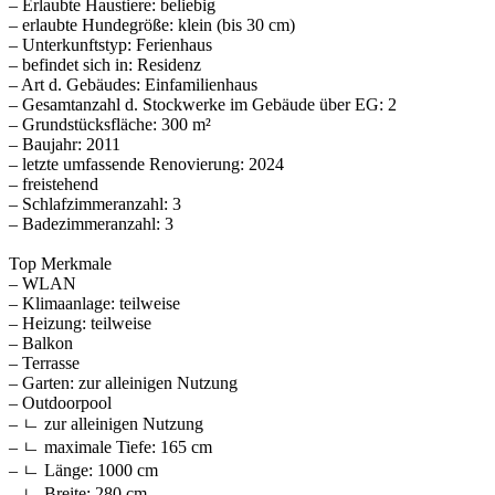
– Erlaubte Haustiere: beliebig
– erlaubte Hundegröße: klein (bis 30 cm)
– Unterkunftstyp: Ferienhaus
– befindet sich in: Residenz
– Art d. Gebäudes: Einfamilienhaus
– Gesamtanzahl d. Stockwerke im Gebäude über EG: 2
– Grundstücksfläche: 300 m²
– Baujahr: 2011
– letzte umfassende Renovierung: 2024
– freistehend
– Schlafzimmeranzahl: 3
– Badezimmeranzahl: 3
Top Merkmale
– WLAN
– Klimaanlage: teilweise
– Heizung: teilweise
– Balkon
– Terrasse
– Garten: zur alleinigen Nutzung
– Outdoorpool
– ㄴ zur alleinigen Nutzung
– ㄴ maximale Tiefe: 165 cm
– ㄴ Länge: 1000 cm
– ㄴ Breite: 280 cm