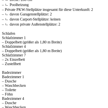
– ㄴ Poolheizung
– Private PKW-Stellplätze insgesamt für diese Unterkunft: 2
– ㄴ davon Garagenstellplätze: 2
– ㄴ davon Carport-Stellplätze: keinen
– ㄴ davon private Außen­stellplätze: 2
Schlafen
Schlafzimmer 1
– Doppelbett (größer als 1,80 m Breite)
Schlafzimmer 4
– Doppelbett (größer als 1,80 m Breite)
Schlafzimmer 7
– 2x Einzelbett
– Zustellbett
Badezimmer
Badezimmer 1
– Dusche
– Waschbecken
– Toilette
– Föhn
Badezimmer 4
– Dusche
– Waschbecken