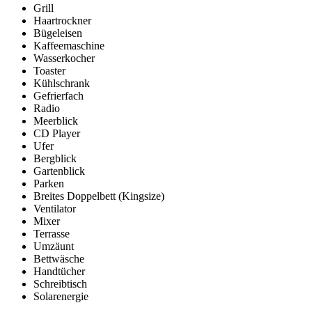
Grill
Haartrockner
Bügeleisen
Kaffeemaschine
Wasserkocher
Toaster
Kühlschrank
Gefrierfach
Radio
Meerblick
CD Player
Ufer
Bergblick
Gartenblick
Parken
Breites Doppelbett (Kingsize)
Ventilator
Mixer
Terrasse
Umzäunt
Bettwäsche
Handtücher
Schreibtisch
Solarenergie