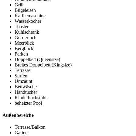
Grill
Bügeleisen
Kaffeemaschine
Wasserkocher
Toaster
Kühlschrank
Gefrierfach
Meerblick
Bergblick
Parken
Doppelbett (Queensize)
Breites Doppelbett (Kingsize)
Terrasse
Surfen
Umzäunt
Bettwäsche
Handtücher
Kinderhochstuhl
beheizter Pool
Außenbereiche
Terrasse/Balkon
Garten