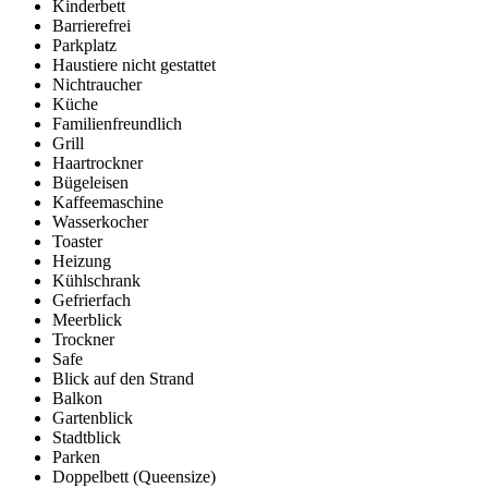
Kinderbett
Barrierefrei
Parkplatz
Haustiere nicht gestattet
Nichtraucher
Küche
Familienfreundlich
Grill
Haartrockner
Bügeleisen
Kaffeemaschine
Wasserkocher
Toaster
Heizung
Kühlschrank
Gefrierfach
Meerblick
Trockner
Safe
Blick auf den Strand
Balkon
Gartenblick
Stadtblick
Parken
Doppelbett (Queensize)