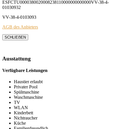
ESFCTU0000380020008238110000000000000VV-38-4-
01030932
VV-38-4-0103093
AGB des Anbieters
SCHLIEẞEN
Ausstattung
Verfügbare Leistungen
Haustier erlaubt
Privater Pool
Spülmaschine
Waschmaschine
TV
WLAN
Kinderbett
Nichtraucher
Küche
Familienfreundlich