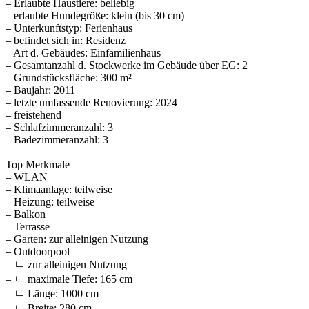
– Erlaubte Haustiere: beliebig
– erlaubte Hundegröße: klein (bis 30 cm)
– Unterkunftstyp: Ferienhaus
– befindet sich in: Residenz
– Art d. Gebäudes: Einfamilienhaus
– Gesamtanzahl d. Stockwerke im Gebäude über EG: 2
– Grundstücksfläche: 300 m²
– Baujahr: 2011
– letzte umfassende Renovierung: 2024
– freistehend
– Schlafzimmeranzahl: 3
– Badezimmeranzahl: 3
Top Merkmale
– WLAN
– Klimaanlage: teilweise
– Heizung: teilweise
– Balkon
– Terrasse
– Garten: zur alleinigen Nutzung
– Outdoorpool
– ㄴ zur alleinigen Nutzung
– ㄴ maximale Tiefe: 165 cm
– ㄴ Länge: 1000 cm
– ㄴ Breite: 280 cm