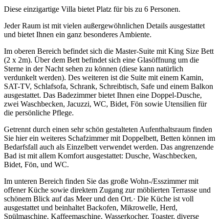
Diese einzigartige Villa bietet Platz für bis zu 6 Personen.
Jeder Raum ist mit vielen außergewöhnlichen Details ausgestattet
und bietet Ihnen ein ganz besonderes Ambiente.
Im oberen Bereich befindet sich die Master-Suite mit King Size Bett
(2 x 2m). Über dem Bett befindet sich eine Glasöffnung um die
Sterne in der Nacht sehen zu können (diese kann natürlich
verdunkelt werden). Des weiteren ist die Suite mit einem Kamin,
SAT-TV, Schlafsofa, Schrank, Schreibtisch, Safe und einem Balkon
ausgestattet. Das Badezimmer bietet Ihnen eine Doppel-Dusche,
zwei Waschbecken, Jacuzzi, WC, Bidet, Fön sowie Utensilien für
die persönliche Pflege.
Getrennt durch einen sehr schön gestalteten Aufenthaltsraum finden
Sie hier ein weiteres Schafzimmer mit Doppelbett, Betten können im
Bedarfsfall auch als Einzelbett verwendet werden. Das angrenzende
Bad ist mit allem Komfort ausgestattet: Dusche, Waschbecken,
Bidet, Fön, und WC.
Im unteren Bereich finden Sie das große Wohn-/Esszimmer mit
offener Küche sowie direktem Zugang zur möblierten Terrasse und
schönem Blick auf das Meer und den Ort.· Die Küche ist voll
ausgestattet und beinhaltet Backofen, Mikrowelle, Herd,
Spülmaschine, Kaffeemaschine, Wasserkocher, Toaster, diverse