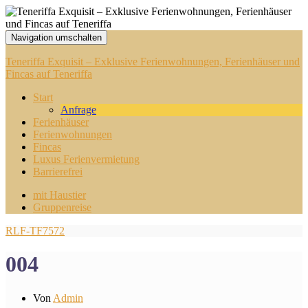
Navigation umschalten
Teneriffa Exquisit – Exklusive Ferienwohnungen, Ferienhäuser und
Fincas auf Teneriffa
Start
Anfrage
Ferienhäuser
Ferienwohnungen
Fincas
Luxus Ferienvermietung
Barrierefrei
mit Haustier
Gruppenreise
RLF-TF7572
004
Von
Admin