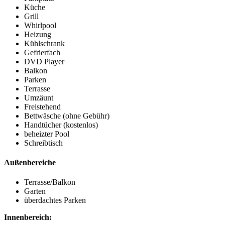
Küche
Grill
Whirlpool
Heizung
Kühlschrank
Gefrierfach
DVD Player
Balkon
Parken
Terrasse
Umzäunt
Freistehend
Bettwäsche (ohne Gebühr)
Handtücher (kostenlos)
beheizter Pool
Schreibtisch
Außenbereiche
Terrasse/Balkon
Garten
überdachtes Parken
Innenbereich: