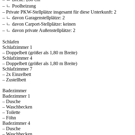
– ㄴ Poolheizung
– Private PKW-Stellplätze insgesamt für diese Unterkunft: 2
– ㄴ davon Garagenstellplätze: 2
– ㄴ davon Carport-Stellplätze: keinen
– ㄴ davon private Außen­stellplätze: 2
Schlafen
Schlafzimmer 1
– Doppelbett (größer als 1,80 m Breite)
Schlafzimmer 4
– Doppelbett (größer als 1,80 m Breite)
Schlafzimmer 7
– 2x Einzelbett
– Zustellbett
Badezimmer
Badezimmer 1
– Dusche
– Waschbecken
– Toilette
– Föhn
Badezimmer 4
– Dusche
– Waschbecken