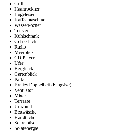
Grill
Haartrockner
Bügeleisen
Kaffeemaschine
Wasserkocher
Toaster
Kühlschrank
Gefrierfach
Radio
Meerblick
CD Player
Ufer
Bergblick
Gartenblick
Parken
Breites Doppelbett (Kingsize)
Ventilator
Mixer
Terrasse
Umzäunt
Bettwäsche
Handtücher
Schreibtisch
Solarenergie