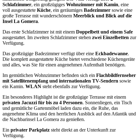
Schlafzimmer
, ein großzügiges
Wohnzimmer mit Kamin
, eine
voll ausgestattete
Küche
, ein geräumiges
Badezimmer
sowie eine
große Terrasse mit wunderschönem
Meerblick und Blick auf die
Insel La Gomera
.
Das erste Schlafzimmer ist mit einem
Doppelbett und einem Safe
ausgestattet. Im zweiten Schlafzimmer stehen
zwei Einzelbetten
zur
Verfügung.
Das großzügige Badezimmer verfügt über eine
Eckbadewanne
.
Die komplett ausgestattete Küche bietet verschiedene Küchengeräte
und alles, was Sie für einen angenehmen Aufenthalt benötigen.
Im gemütlichen Wohnzimmer befinden sich ein
Flachbildfernseher
mit Satellitenempfang und internationalen TV-Sendern
sowie
ein Kamin.
WLAN
steht ebenfalls zur Verfügung.
Ein besonderes Highlight ist die großzügige Terrasse mit einem
privaten Jacuzzi für bis zu 4 Personen
. Sonnenliegen, ein Tisch
und gemütliche Gartenmöbel laden dazu ein, die Ruhe, das
angenehme Klima und den herrlichen Ausblick auf den Atlantik und
die Nachbarinsel La Gomera zu genießen.
Ein
privater Parkplatz
steht direkt an der Unterkunft zur
Verfügung.