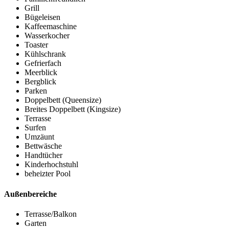
Grill
Bügeleisen
Kaffeemaschine
Wasserkocher
Toaster
Kühlschrank
Gefrierfach
Meerblick
Bergblick
Parken
Doppelbett (Queensize)
Breites Doppelbett (Kingsize)
Terrasse
Surfen
Umzäunt
Bettwäsche
Handtücher
Kinderhochstuhl
beheizter Pool
Außenbereiche
Terrasse/Balkon
Garten