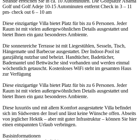
Strände erreichen Sie in ca. 10 Autominuten. Die Golfplätze Abama
Golf und Golf Adeje 10-15 Autominuten entfernt Check in 3 – 11
pm- check out 6 – 10 am
Diese einzigartige Villa bietet Platz für bis zu 6 Personen. Jeder
Raum ist mit vielen außergewöhnlichen Details ausgestattet und
bietet Ihnen ein ganz besonderes Ambiente.
Die sonnenreiche Terrasse ist mit Liegestühlen, Sesseln, Tisch,
Hängematte und Barbecue ausgestattet. Der Indoor-Pool ist
ganzjährig nutzbar und beheizt. Handtücher, Badetücher,
Bademantel und Bettwäsche sind vorhanden und werden einmal
wöchentlich getauscht. Kostenloses WiFi steht im gesamten Haus
zur Verfügung
Diese einzigartige Villa bietet Platz für bis zu 6 Personen. Jeder
Raum ist mit vielen außergewöhnlichen Details ausgestattet und
bietet Ihnen ein ganz besonderes Ambiente.
Diese luxuriös und mit allem Komfort ausgestattete Villa befindet
sich im Südwesten der Insel und lässt keine Wünsche offen. Abseits
von jeglicher Hektik – aber mit guter Infrastruktur – können Sie hier
einen entspannten Urlaub verbringen.
Basisinformationen