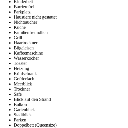
Kinderbett
Barrierefrei
Parkplatz
Haustiere nicht gestattet
Nichtraucher
Küche
Familienfreundlich
Grill
Haartrockner
Bügeleisen
Kaffeemaschine
Wasserkocher
Toaster
Heizung
Kühlschrank
Gefrierfach
Meerblick
Trockner
Safe
Blick auf den Strand
Balkon
Gartenblick
Stadtblick
Parken
Doppelbett (Queensize)