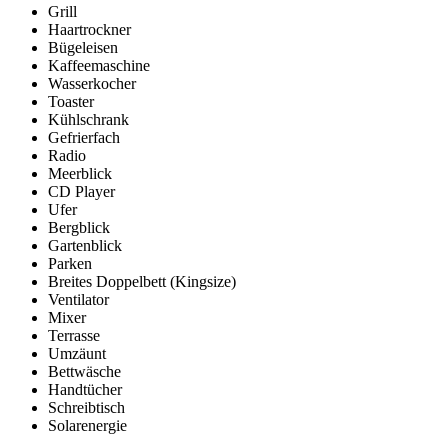
Grill
Haartrockner
Bügeleisen
Kaffeemaschine
Wasserkocher
Toaster
Kühlschrank
Gefrierfach
Radio
Meerblick
CD Player
Ufer
Bergblick
Gartenblick
Parken
Breites Doppelbett (Kingsize)
Ventilator
Mixer
Terrasse
Umzäunt
Bettwäsche
Handtücher
Schreibtisch
Solarenergie