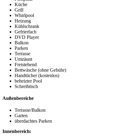
Küche
Grill
Whirlpool
Heizung
Kühlschrank
Gefrierfach
DVD Player
Balkon
Parken
Terrasse
Umzäunt
Freistehend
Bettwäsche (ohne Gebühr)
Handtücher (kostenlos)
beheizter Pool
Schreibtisch
Außenbereiche
Terrasse/Balkon
Garten
überdachtes Parken
Innenbereich: