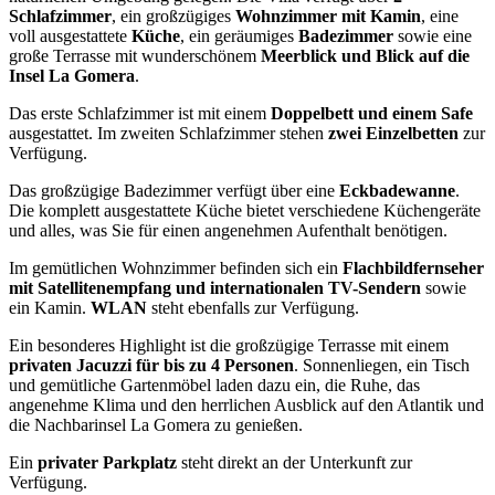
Schlafzimmer
, ein großzügiges
Wohnzimmer mit Kamin
, eine
voll ausgestattete
Küche
, ein geräumiges
Badezimmer
sowie eine
große Terrasse mit wunderschönem
Meerblick und Blick auf die
Insel La Gomera
.
Das erste Schlafzimmer ist mit einem
Doppelbett und einem Safe
ausgestattet. Im zweiten Schlafzimmer stehen
zwei Einzelbetten
zur
Verfügung.
Das großzügige Badezimmer verfügt über eine
Eckbadewanne
.
Die komplett ausgestattete Küche bietet verschiedene Küchengeräte
und alles, was Sie für einen angenehmen Aufenthalt benötigen.
Im gemütlichen Wohnzimmer befinden sich ein
Flachbildfernseher
mit Satellitenempfang und internationalen TV-Sendern
sowie
ein Kamin.
WLAN
steht ebenfalls zur Verfügung.
Ein besonderes Highlight ist die großzügige Terrasse mit einem
privaten Jacuzzi für bis zu 4 Personen
. Sonnenliegen, ein Tisch
und gemütliche Gartenmöbel laden dazu ein, die Ruhe, das
angenehme Klima und den herrlichen Ausblick auf den Atlantik und
die Nachbarinsel La Gomera zu genießen.
Ein
privater Parkplatz
steht direkt an der Unterkunft zur
Verfügung.