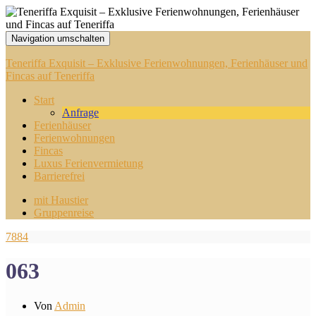
Navigation umschalten
Teneriffa Exquisit – Exklusive Ferienwohnungen, Ferienhäuser und
Fincas auf Teneriffa
Start
Anfrage
Ferienhäuser
Ferienwohnungen
Fincas
Luxus Ferienvermietung
Barrierefrei
mit Haustier
Gruppenreise
7884
063
Von
Admin