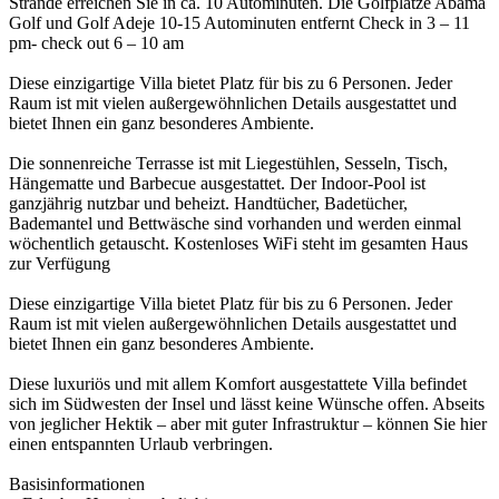
Strände erreichen Sie in ca. 10 Autominuten. Die Golfplätze Abama
Golf und Golf Adeje 10-15 Autominuten entfernt Check in 3 – 11
pm- check out 6 – 10 am
Diese einzigartige Villa bietet Platz für bis zu 6 Personen. Jeder
Raum ist mit vielen außergewöhnlichen Details ausgestattet und
bietet Ihnen ein ganz besonderes Ambiente.
Die sonnenreiche Terrasse ist mit Liegestühlen, Sesseln, Tisch,
Hängematte und Barbecue ausgestattet. Der Indoor-Pool ist
ganzjährig nutzbar und beheizt. Handtücher, Badetücher,
Bademantel und Bettwäsche sind vorhanden und werden einmal
wöchentlich getauscht. Kostenloses WiFi steht im gesamten Haus
zur Verfügung
Diese einzigartige Villa bietet Platz für bis zu 6 Personen. Jeder
Raum ist mit vielen außergewöhnlichen Details ausgestattet und
bietet Ihnen ein ganz besonderes Ambiente.
Diese luxuriös und mit allem Komfort ausgestattete Villa befindet
sich im Südwesten der Insel und lässt keine Wünsche offen. Abseits
von jeglicher Hektik – aber mit guter Infrastruktur – können Sie hier
einen entspannten Urlaub verbringen.
Basisinformationen