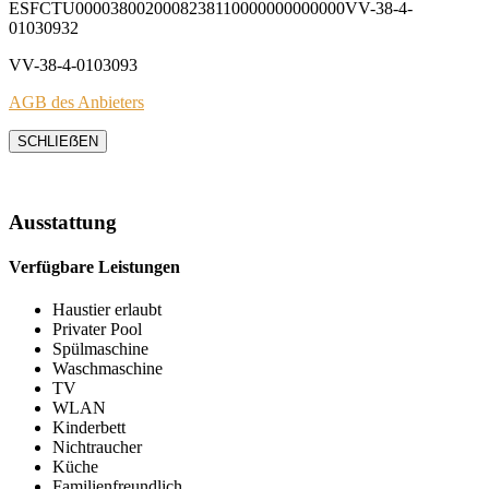
ESFCTU0000380020008238110000000000000VV-38-4-
01030932
VV-38-4-0103093
AGB des Anbieters
SCHLIEẞEN
Ausstattung
Verfügbare Leistungen
Haustier erlaubt
Privater Pool
Spülmaschine
Waschmaschine
TV
WLAN
Kinderbett
Nichtraucher
Küche
Familienfreundlich