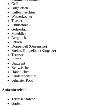
Grill
Bügeleisen
Kaffeemaschine
Wasserkocher
Toaster
Kühlschrank
Gefrierfach
Meerblick
Bergblick
Parken
Doppelbett (Queensize)
Breites Doppelbett (Kingsize)
Terrasse
Surfen
Umzäunt
Bettwäsche
Handtücher
Kinderhochstuhl
beheizter Pool
Außenbereiche
Terrasse/Balkon
Garten