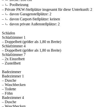
– ㄴ Poolheizung
– Private PKW-Stellplätze insgesamt für diese Unterkunft: 2
– ㄴ davon Garagenstellplätze: 2
– ㄴ davon Carport-Stellplätze: keinen
– ㄴ davon private Außen­stellplätze: 2
Schlafen
Schlafzimmer 1
– Doppelbett (größer als 1,80 m Breite)
Schlafzimmer 4
– Doppelbett (größer als 1,80 m Breite)
Schlafzimmer 7
– 2x Einzelbett
– Zustellbett
Badezimmer
Badezimmer 1
– Dusche
– Waschbecken
– Toilette
– Föhn
Badezimmer 4
– Dusche
– Waschbecken