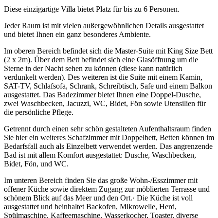
Diese einzigartige Villa bietet Platz für bis zu 6 Personen.
Jeder Raum ist mit vielen außergewöhnlichen Details ausgestattet
und bietet Ihnen ein ganz besonderes Ambiente.
Im oberen Bereich befindet sich die Master-Suite mit King Size Bett
(2 x 2m). Über dem Bett befindet sich eine Glasöffnung um die
Sterne in der Nacht sehen zu können (diese kann natürlich
verdunkelt werden). Des weiteren ist die Suite mit einem Kamin,
SAT-TV, Schlafsofa, Schrank, Schreibtisch, Safe und einem Balkon
ausgestattet. Das Badezimmer bietet Ihnen eine Doppel-Dusche,
zwei Waschbecken, Jacuzzi, WC, Bidet, Fön sowie Utensilien für
die persönliche Pflege.
Getrennt durch einen sehr schön gestalteten Aufenthaltsraum finden
Sie hier ein weiteres Schafzimmer mit Doppelbett, Betten können im
Bedarfsfall auch als Einzelbett verwendet werden. Das angrenzende
Bad ist mit allem Komfort ausgestattet: Dusche, Waschbecken,
Bidet, Fön, und WC.
Im unteren Bereich finden Sie das große Wohn-/Esszimmer mit
offener Küche sowie direktem Zugang zur möblierten Terrasse und
schönem Blick auf das Meer und den Ort.· Die Küche ist voll
ausgestattet und beinhaltet Backofen, Mikrowelle, Herd,
Spülmaschine, Kaffeemaschine, Wasserkocher, Toaster, diverse