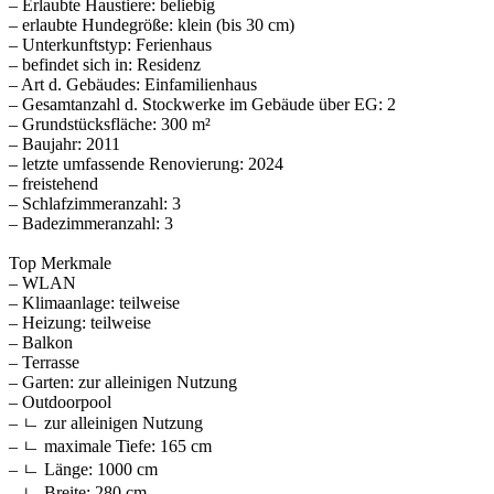
– Erlaubte Haustiere: beliebig
– erlaubte Hundegröße: klein (bis 30 cm)
– Unterkunftstyp: Ferienhaus
– befindet sich in: Residenz
– Art d. Gebäudes: Einfamilienhaus
– Gesamtanzahl d. Stockwerke im Gebäude über EG: 2
– Grundstücksfläche: 300 m²
– Baujahr: 2011
– letzte umfassende Renovierung: 2024
– freistehend
– Schlafzimmeranzahl: 3
– Badezimmeranzahl: 3
Top Merkmale
– WLAN
– Klimaanlage: teilweise
– Heizung: teilweise
– Balkon
– Terrasse
– Garten: zur alleinigen Nutzung
– Outdoorpool
– ㄴ zur alleinigen Nutzung
– ㄴ maximale Tiefe: 165 cm
– ㄴ Länge: 1000 cm
– ㄴ Breite: 280 cm