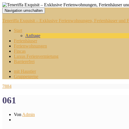
Navigation umschalten
Teneriffa Exquisit – Exklusive Ferienwohnungen, Ferienhäuser und Fi
Start
Anfrage
Ferienhäuser
Ferienwohnungen
Fincas
Luxus Ferienvermietung
Barrierefrei
mit Haustier
Gruppenreise
7884
061
Von
Admin